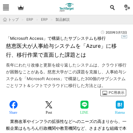
トップ
ERP
ERP
製品解説
2020年3月12日
「Microsoft Access」で構築したサブシステムも移行
慈恵医大が人事給与システムを「Azure」に移
行、移行作業で直面した課題とは
長年にわたり改修と更新を繰り返したシステムは、クラウド移行
が困難なことがある。慈恵大学がこの課題を克服し、人事給与シ
ステムを「Microsoft Access」で構築した300個のサブシステム
ごとリフト＆シフトでクラウドに移行した方法とは。
PC用表示
Share
Post
LINE
Hatena
業務改革やインフラの拡張性などへのニーズの高まりから、一
般企業はもちろん行政機関や教育機関など、さまざまな組織で本