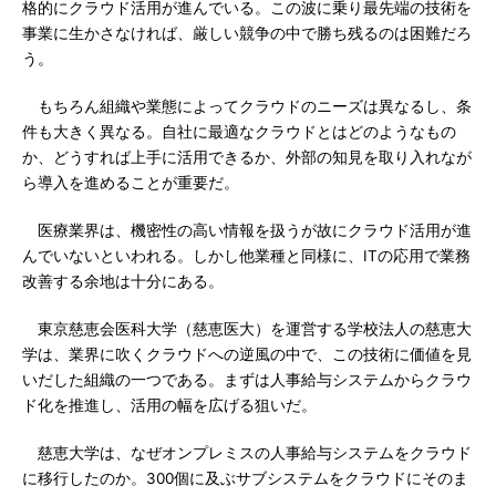
格的にクラウド活用が進んでいる。この波に乗り最先端の技術を
事業に生かさなければ、厳しい競争の中で勝ち残るのは困難だろ
う。
もちろん組織や業態によってクラウドのニーズは異なるし、条
件も大きく異なる。自社に最適なクラウドとはどのようなもの
か、どうすれば上手に活用できるか、外部の知見を取り入れなが
ら導入を進めることが重要だ。
医療業界は、機密性の高い情報を扱うが故にクラウド活用が進
んでいないといわれる。しかし他業種と同様に、ITの応用で業務
改善する余地は十分にある。
東京慈恵会医科大学（慈恵医大）を運営する学校法人の慈恵大
学は、業界に吹くクラウドへの逆風の中で、この技術に価値を見
いだした組織の一つである。まずは人事給与システムからクラウ
ド化を推進し、活用の幅を広げる狙いだ。
慈恵大学は、なぜオンプレミスの人事給与システムをクラウド
に移行したのか。300個に及ぶサブシステムをクラウドにそのま