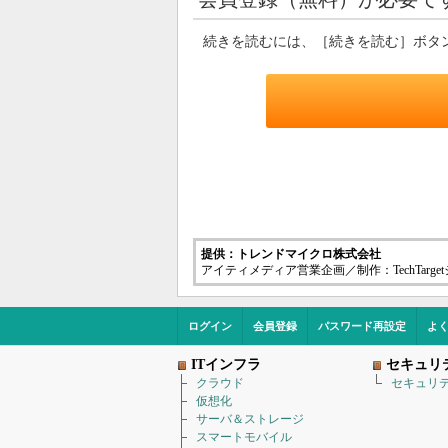
続きを読むには、［続きを読む］ボタ
提供：トレンドマイクロ株式会社
アイティメディア営業企画／制作：TechTarg
ログイン
会員登録
パスワード再設定
よ
ITインフラ
セキュリ
クラウド
セキュリ
仮想化
サーバ＆ストレージ
スマートモバイル