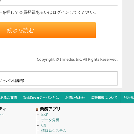
ンを押して会員登録あるいはログインしてください。
続きを読む
Copyright © ITmedia, Inc. All Rights Reserved.
etジャパン編集部
くあるご質問
TechTargetジャパンとは
お問い合わせ
広告掲載について
利用規
ティ
業務アプリ
ティ
ERP
データ分析
CX
情報系システム