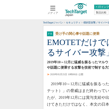
ITイン
製品比較
メディア
クラウド
エンタープライズ
ERP
仮想化
TechTargetジャパン
セキュリティ
標的型攻撃／サイバー
データ分析
サーバ＆ストレージ
受け手の関心事や話題に便乗
CX
スマートモバイル
EMOTETだけ
情報系システム
ネットワーク
るサイバー攻撃
システム運用管理
2019年10～12月に猛威を振るったマ
や話題に便乗する攻撃を技術で制する方
≫
2020年05月25日 10時00分 公開
2019年10～12月に猛威を振るっ
テット）」の脅威はまだ終わって
たが、2019年12月には賞与支給
けてきただけではなく、本文の日本