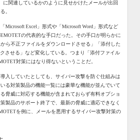
19）に関連しているかのように見せかけたメールが出回
いる。
oft Excel」形式や「Microsoft Word」形式など
EMOTETの代表的な手口だった。その手口が明らかに
Lから不正ファイルをダウンロードさせる」「添付した
リックさせる」など変化している。つまり「添付ファイル
MOTET対策にはなり得ないということだ。
導入していたとしても、サイバー攻撃を防ぐ仕組みは
ている対策製品の機能一覧には豪華な機能が並んでいて
する脅威に対応する機能が含まれておらず有料オプショ
対策製品のサポート終了で、最新の脅威に適応できなく
MOTETを例に、メールを悪用するサイバー攻撃対策の
す