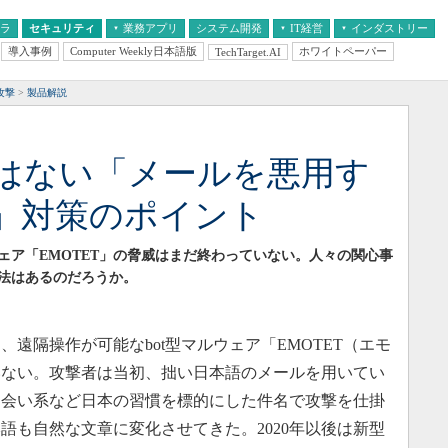
フラ
セキュリティ
業務アプリ
システム開発
IT経営
インダストリー
導入事例
Computer Weekly日本語版
ホワイトペーパー
TechTarget.AI
AI
経営とIT
医療IT
中堅・中小企業とIT
教育IT
攻撃
製品解説
ではない「メールを悪用す
」対策のポイント
ルウェア「EMOTET」の脅威はまだ終わっていない。人々の関心事
法はあるのだろうか。
た、遠隔操作が可能なbot型マルウェア「EMOTET（エモ
いない。攻撃者は当初、拙い日本語のメールを用いてい
や出会い系など日本の習慣を標的にした件名で攻撃を仕掛
語も自然な文章に変化させてきた。2020年以後は新型