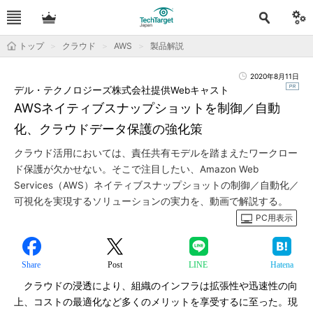
トップ
クラウド
AWS
製品解説
2020年8月11日
デル・テクノロジーズ株式会社提供Webキャスト
AWSネイティブスナップショットを制御／自動
化、クラウドデータ保護の強化策
クラウド活用においては、責任共有モデルを踏まえたワークロー
ド保護が欠かせない。そこで注目したい、Amazon Web
Services（AWS）ネイティブスナップショットの制御／自動化／
可視化を実現するソリューションの実力を、動画で解説する。
PC用表示
Share
Post
LINE
Hatena
クラウドの浸透により、組織のインフラは拡張性や迅速性の向
上、コストの最適化など多くのメリットを享受するに至った。現