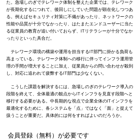
た。急場しのぎでテレワーク体制を整えた企業では、テレワーク
が長期化するにつれて、後回しにしていた問題が顕在化しつつあ
る。例えばセキュリティ対策に不備があったり、ネットワークの
性能や品質が十分でなかったり、はたまたエンドユーザーに当た
る従業員の教育が追い付いておらず、ITリテラシーが十分でなか
ったりといった具合だ。
テレワーク環境の構築や運用を担当するIT部門に掛かる負荷も
高まっている。テレワーク体制への移行に伴ってインフラ運用管
理の手間が増大することに加え、従業員からの問い合わせが殺到
し、対応に追われて疲弊するIT部門は少なくない。
こうした課題を解決するには、急場しのぎのテレワーク導入の
段階を終えて、全体最適の観点からITインフラを見直す段階へと
移行する必要がある。中長期的な視点で企業全体のITインフラを
最適化するために、各システムを「点」ではなく「面」と捉えて
扱うことが重要だ。具体的には何をすればよいのだろうか。
会員登録（無料）が必要です