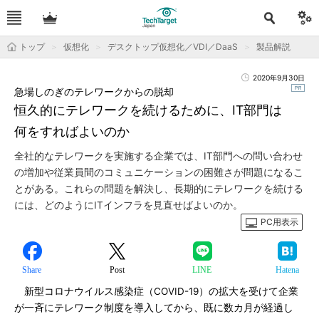
トップ
仮想化
デスクトップ仮想化／VDI／DaaS
製品解説
2020年9月30日
急場しのぎのテレワークからの脱却
恒久的にテレワークを続けるために、IT部門は
何をすればよいのか
全社的なテレワークを実施する企業では、IT部門への問い合わせ
の増加や従業員間のコミュニケーションの困難さが問題になるこ
とがある。これらの問題を解決し、長期的にテレワークを続ける
には、どのようにITインフラを見直せばよいのか。
PC用表示
Share
Post
LINE
Hatena
新型コロナウイルス感染症（COVID-19）の拡大を受けて企業
が一斉にテレワーク制度を導入してから、既に数カ月が経過し