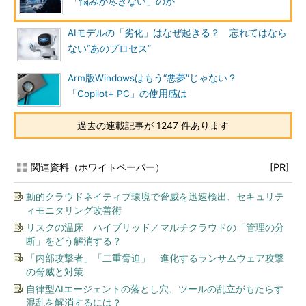
「悩みが尽きない」のか
AIモデルの「劣化」はなぜ起きる？ 忘れてはなら
ない“あのプロセス”
Arm版Windowsはもう“悪夢”じゃない？
「Copilot+ PC」の使用感は
過去の連載記事が 1247 件あります
関連資料（ホワイトペーパー）
[PR]
動的クラウドネイティブ環境で脅威を迅速検出、セキュリテ
ィモニタリング改善術
リスクの温床 ハイブリッド／マルチクラウドの「管理の分
断」をどう解消する？
「内部攻撃者」「二重脅迫」 進化するランサムウェア攻撃
の脅威と対策
自律型AIエージェントの落とし穴、ツールの乱立がもたらす
混乱を解消するには？