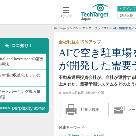
ITイン
製品比較
メディア
クラウド
エンタープライズ
ERP
仮想化
TechTargetジャパン
エンタープライズAI
AI／機械学習／
データ分析
サーバ＆ストレージ
全社利益を15％アップ
CX
スマートモバイル
ココ知り！
AIで空き駐車
情報系システム
ネットワーク
itaLand Investmentの需要
が開発した需要
システム運用管理
測手法
I駐車場の収益化モデル比
不動産運用投資会社が、自社が運営する
上させた。需要予測システムをどのよう
マートパーキング導入事
≫
2025年05月16日 06時00分 公開
整理
印刷／PDF
メー
関連キーワード