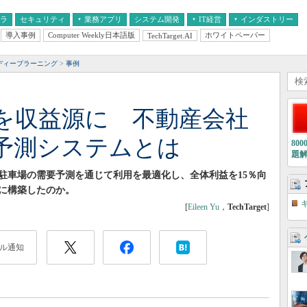
フラ
セキュリティ
業務アプリ
システム開発
IT経営
インダストリー
導入事例
Computer Weekly日本語版
ホワイトペーパー
TechTarget.AI
AI
経営とIT
医療IT
中堅・中小企業とIT
教育IT
ディープラーニング
事例
場を収益源に 不動産会社
予測システムとは
80
題
駐車場の需要予測を通じて利用を最適化し、全体利益を15％向
に構築したのか。
[
Eileen Yu
，
TechTarget
]
ル通知