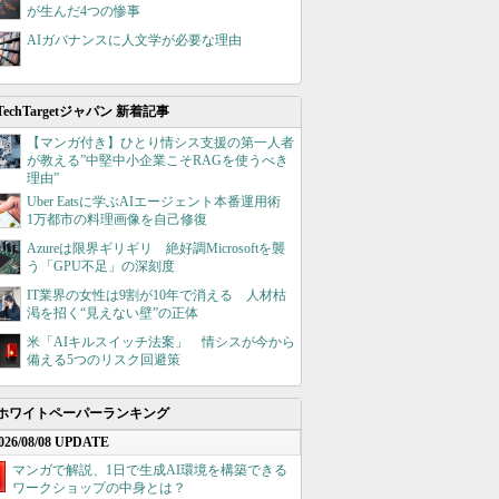
が生んだ4つの惨事
AIガバナンスに人文学が必要な理由
TechTargetジャパン 新着記事
【マンガ付き】ひとり情シス支援の第一人者
が教える”中堅中小企業こそRAGを使うべき
理由”
Uber Eatsに学ぶAIエージェント本番運用術
1万都市の料理画像を自己修復
Azureは限界ギリギリ 絶好調Microsoftを襲
う「GPU不足」の深刻度
IT業界の女性は9割が10年で消える 人材枯
渇を招く“見えない壁”の正体
米「AIキルスイッチ法案」 情シスが今から
備える5つのリスク回避策
ホワイトペーパーランキング
026/08/08 UPDATE
マンガで解説、1日で生成AI環境を構築できる
ワークショップの中身とは？