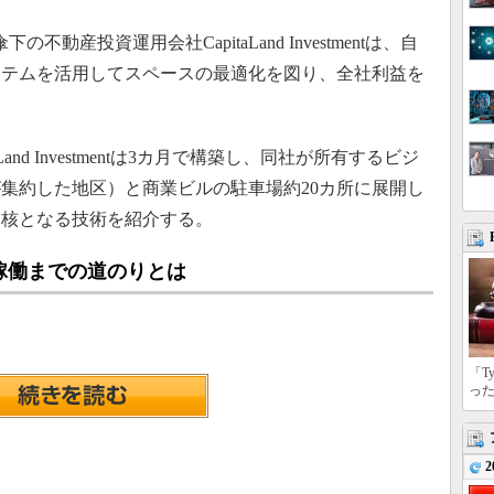
傘下の不動産投資運用会社CapitaLand Investmentは、自
ステムを活用してスペースの最適化を図り、全社利益を
nd Investmentは3カ月で構築し、同社が所有するビジ
集約した地区）と商業ビルの駐車場約20カ所に展開し
中核となる技術を紹介する。
稼働までの道のりとは
「T
っ
2