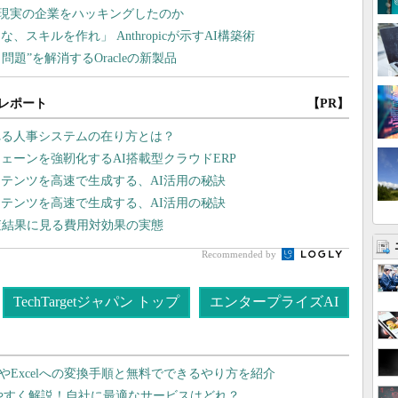
レポート
【PR】
れる人事システムの在り方とは？
ェーンを強靭化するAI搭載型クラウドERP
テンツを高速で生成する、AI活用の秘訣
テンツを高速で生成する、AI活用の秘訣
査結果に見る費用対効果の実態
Recommended by
TechTargetジャパン トップ
エンタープライズAI
dやExcelへの変換手順と無料でできるやり方を紹介
りやすく解説！自社に最適なサービスはどれ？