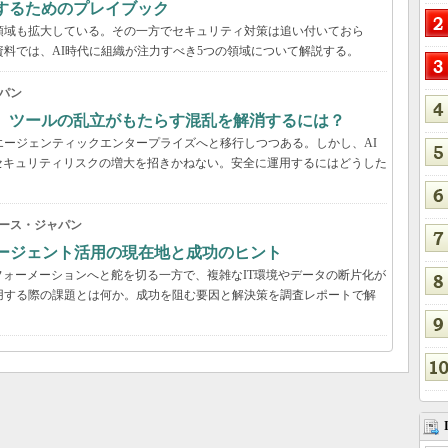
するためのプレイブック
領域も拡大している。その一方でセキュリティ対策は追い付いておら
資料では、AI時代に組織が注力すべき5つの領域について解説する。
パン
穴、ツールの乱立がもたらす混乱を解消するには？
エージェンティックエンタープライズへと移行しつつある。しかし、AI
セキュリティリスクの増大を招きかねない。安全に運用するにはどうした
ース・ジャパン
Iエージェント活用の現在地と成功のヒント
ォーメーションへと舵を切る一方で、複雑なIT環境やデータの断片化が
用する際の課題とは何か。成功を阻む要因と解決策を調査レポートで解