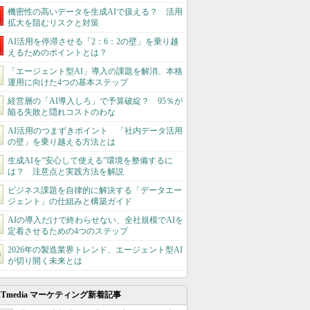
機密性の高いデータを生成AIで扱える？ 活用
拡大を阻むリスクと対策
AI活用を停滞させる「2：6：2の壁」を乗り越
えるためのポイントとは？
「エージェント型AI」導入の課題を解消、本格
運用に向けた4つの基本ステップ
経営層の「AI導入しろ」で予算破綻？ 95％が
陥る失敗と隠れコストのわな
AI活用のつまずきポイント 「社内データ活用
の壁」を乗り越える方法とは
生成AIを“安心して使える”環境を整備するに
は？ 注意点と実践方法を解説
ビジネス課題を自律的に解決する「データエー
ジェント」の仕組みと構築ガイド
AIの導入だけで終わらせない、全社規模でAIを
定着させるための4つのステップ
2026年の製造業界トレンド、エージェント型AI
が切り開く未来とは
ITmedia マーケティング新着記事