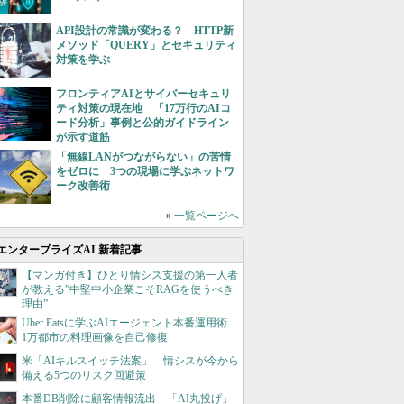
API設計の常識が変わる？ HTTP新
メソッド「QUERY」とセキュリティ
対策を学ぶ
フロンティアAIとサイバーセキュリ
ティ対策の現在地 「17万行のAIコ
ード分析」事例と公的ガイドライン
が示す道筋
「無線LANがつながらない」の苦情
をゼロに 3つの現場に学ぶネットワ
ーク改善術
»
一覧ページへ
エンタープライズAI 新着記事
【マンガ付き】ひとり情シス支援の第一人者
が教える”中堅中小企業こそRAGを使うべき
理由”
Uber Eatsに学ぶAIエージェント本番運用術
1万都市の料理画像を自己修復
米「AIキルスイッチ法案」 情シスが今から
備える5つのリスク回避策
本番DB削除に顧客情報流出 「AI丸投げ」