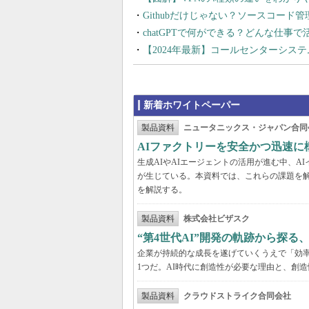
Githubだけじゃない？ソースコード
chatGPTで何ができる？どんな仕事
【2024年最新】コールセンターシス
新着ホワイトペーパー
製品資料
ニュータニックス・ジャパン合同
AIファクトリーを安全かつ迅速に
生成AIやAIエージェントの活用が進む中、
が生じている。本資料では、これらの課題を解
を解説する。
製品資料
株式会社ビザスク
“第4世代AI”開発の軌跡から探る
企業が持続的な成長を遂げていくうえで「効
1つだ。AI時代に創造性が必要な理由と、創造
製品資料
クラウドストライク合同会社