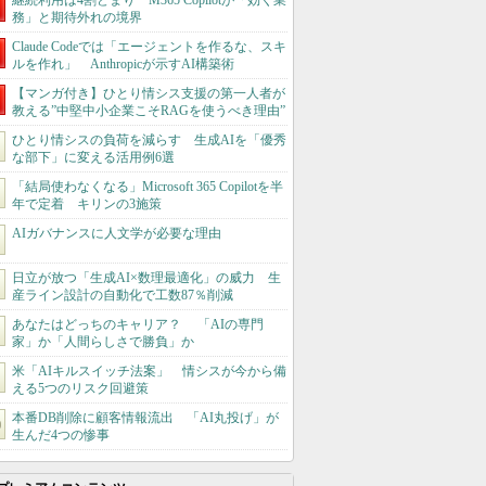
継続利用は4割どまり M365 Copilotが「効く業
務」と期待外れの境界
Claude Codeでは「エージェントを作るな、スキ
ルを作れ」 Anthropicが示すAI構築術
【マンガ付き】ひとり情シス支援の第一人者が
教える”中堅中小企業こそRAGを使うべき理由”
ひとり情シスの負荷を減らす 生成AIを「優秀
な部下」に変える活用例6選
「結局使わなくなる」Microsoft 365 Copilotを半
年で定着 キリンの3施策
AIガバナンスに人文学が必要な理由
日立が放つ「生成AI×数理最適化」の威力 生
産ライン設計の自動化で工数87％削減
あなたはどっちのキャリア？ 「AIの専門
家」か「人間らしさで勝負」か
米「AIキルスイッチ法案」 情シスが今から備
える5つのリスク回避策
本番DB削除に顧客情報流出 「AI丸投げ」が
生んだ4つの惨事