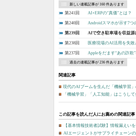
新しい連載記事が 160 件あります
241
AI×ERPの“真価”と
240
Androidスマホが示す
239
AIで空き駐車場を収益
238
医療現場のAI活用を失
237
Appleをだます“あの詐
過去の連載記事が 236 件あります
関連記事
現代のAIブームを生んだ「機械学習
「機械学習」「人工知能」はこうして