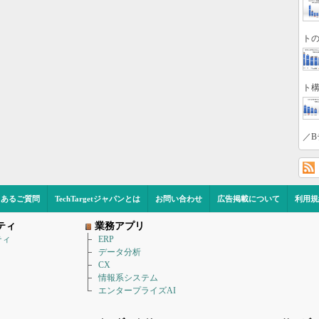
トの
ト構
／B
くあるご質問
TechTargetジャパンとは
お問い合わせ
広告掲載について
利用規
ティ
業務アプリ
ティ
ERP
データ分析
CX
情報系システム
エンタープライズAI