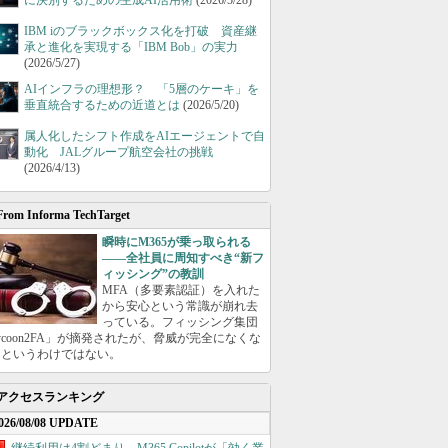
に決別するための生成AI活用術
(2026/5/28)
IBM iのブラックボックス化を打破 資産継
承と進化を実現する「IBM Bob」の実力
(2026/5/27)
AIインフラの理想形？ 「5層のケーキ」を
垂直統合するための近道とは
(2026/5/20)
属人化したシフト作成をAIエージェントで自
動化 JALグループ航空会社の挑戦
(2026/4/13)
From Informa TechTarget
瞬時にM365が乗っ取られる
――全社員に周知すべき“新フ
ィッシング”の教訓
MFA（多要素認証）を入れた
から安心という常識が崩れ去
っている。フィッシング集団
ycoon2FA」が摘発されたが、脅威が完全になくな
たというわけではない。
アクセスランキング
026/08/08 UPDATE