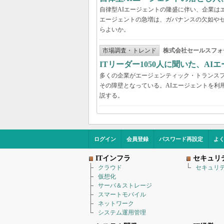
自律型AIエージェントの隆盛に伴い、企業は
エージェントの急増は、ガバナンスの欠如や
らよいか。
市場調査・トレンド
株式会社セールスフォ
ITリーダー1050人に聞いた、A
多くの企業がエージェンティック・トランスフ
その障壁となっている。AIエージェントを利
説する。
ログイン
会員登録
パスワード再設定
よ
ITインフラ
セキュリ
クラウド
セキュリ
仮想化
サーバ＆ストレージ
スマートモバイル
ネットワーク
システム運用管理