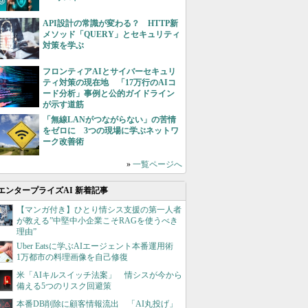
API設計の常識が変わる？ HTTP新
メソッド「QUERY」とセキュリティ
対策を学ぶ
フロンティアAIとサイバーセキュリ
ティ対策の現在地 「17万行のAIコ
ード分析」事例と公的ガイドライン
が示す道筋
「無線LANがつながらない」の苦情
をゼロに 3つの現場に学ぶネットワ
ーク改善術
»
一覧ページへ
エンタープライズAI 新着記事
【マンガ付き】ひとり情シス支援の第一人者
が教える”中堅中小企業こそRAGを使うべき
理由”
Uber Eatsに学ぶAIエージェント本番運用術
1万都市の料理画像を自己修復
米「AIキルスイッチ法案」 情シスが今から
備える5つのリスク回避策
本番DB削除に顧客情報流出 「AI丸投げ」