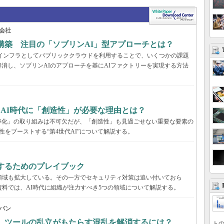
会社
構築 注目の「ソブリンAI」型アプローチとは？
AIインフラとしてパブリッククラウドを利用することで、いくつかの課題
消し、ソブリンAIのアプローチを基にAIファクトリーを実現する方法
、AI時代に「創造性」が必要な理由とは？
率化」の取り組みは不可欠だが、「創造性」も見過ごせない重要な要素の
性をブーストする“第4世代AI”について解説する。
するためのプレイブック
領域も拡大している。その一方でセキュリティ対策は追い付いておら
資料では、AI時代に組織が注力すべき5つの領域について解説する。
パン
穴、ツールの乱立がもたらす混乱を解消するには？
トの