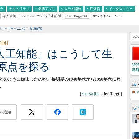
フラ
セキュリティ
業務アプリ
システム開発
IT経営
インダストリー
導入事例
Computer Weekly日本語版
ホワイトペーパー
TechTarget.AI
AI
経営とIT
医療IT
中堅・中小企業とIT
教育IT
ディープラーニング
技術解説
2回】
人工知能」はこうして生
の原点を探る
80
題
のように始まったのか。黎明期の1940年代から1950年代に焦
。
[
Ron Karjian
，
TechTarget
]
ル通知