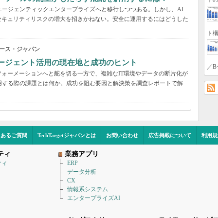
エージェンティックエンタープライズへと移行しつつある。しかし、AI
セキュリティリスクの増大を招きかねない。安全に運用するにはどうした
ト構
ース・ジャパン
Iエージェント活用の現在地と成功のヒント
／B
ォーメーションへと舵を切る一方で、複雑なIT環境やデータの断片化が
用する際の課題とは何か。成功を阻む要因と解決策を調査レポートで解
くあるご質問
TechTargetジャパンとは
お問い合わせ
広告掲載について
利用規
ティ
業務アプリ
ティ
ERP
データ分析
CX
情報系システム
エンタープライズAI