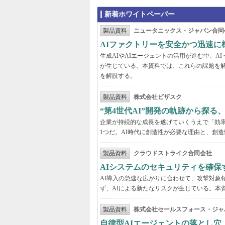
新着ホワイトペーパー
製品資料
ニュータニックス・ジャパン合同
AIファクトリーを安全かつ迅速に
生成AIやAIエージェントの活用が進む中、
が生じている。本資料では、これらの課題を解
を解説する。
製品資料
株式会社ビザスク
“第4世代AI”開発の軌跡から探る
企業が持続的な成長を遂げていくうえで「効
1つだ。AI時代に創造性が必要な理由と、創造
製品資料
クラウドストライク合同会社
AIシステムのセキュリティを確保
AI導入の急速な広がりに合わせて、攻撃対象
ず、AIによる新たなリスクが生じている。本
製品資料
株式会社セールスフォース・ジャ
自律型AIエージェントの落とし