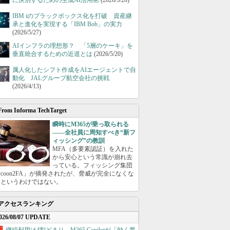
に決別するための生成AI活用術
(2026/5/28)
IBM iのブラックボックス化を打破 資産継
承と進化を実現する「IBM Bob」の実力
(2026/5/27)
AIインフラの理想形？ 「5層のケーキ」を
垂直統合するための近道とは
(2026/5/20)
属人化したシフト作成をAIエージェントで自
動化 JALグループ航空会社の挑戦
(2026/4/13)
From Informa TechTarget
瞬時にM365が乗っ取られる
――全社員に周知すべき“新フ
ィッシング”の教訓
MFA（多要素認証）を入れた
から安心という常識が崩れ去
っている。フィッシング集団
ycoon2FA」が摘発されたが、脅威が完全になくな
たというわけではない。
アクセスランキング
026/08/07 UPDATE