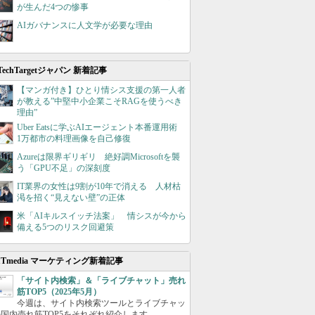
が生んだ4つの惨事
AIガバナンスに人文学が必要な理由
TechTargetジャパン 新着記事
【マンガ付き】ひとり情シス支援の第一人者
が教える”中堅中小企業こそRAGを使うべき
理由”
Uber Eatsに学ぶAIエージェント本番運用術
1万都市の料理画像を自己修復
Azureは限界ギリギリ 絶好調Microsoftを襲
う「GPU不足」の深刻度
IT業界の女性は9割が10年で消える 人材枯
渇を招く“見えない壁”の正体
米「AIキルスイッチ法案」 情シスが今から
備える5つのリスク回避策
ITmedia マーケティング新着記事
「サイト内検索」＆「ライブチャット」売れ
筋TOP5（2025年5月）
今週は、サイト内検索ツールとライブチャッ
国内売れ筋TOP5をそれぞれ紹介します。