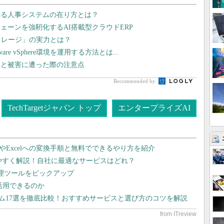
れる人事システムの在り方とは？
ェーンを強靭化するAI搭載型クラウドERP
トレージ」の実力とは？
 vSphere環境を運用する方法とは...
」と被害に遭った際の注意点
Recommended by
TechTargetジャパン トップ
エンタープライズAI
dやExcelへの変換手順と無料でできるやり方を紹介
りやすく解説！自社に最適なサービスはどれ？
管理ツールをピックアップ
で活用できるのか
テム17選を徹底比較！おすすめサービスと選び方のコツを解説