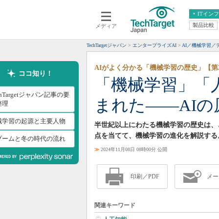
ITイン
製品比較
メディア
クラウド
エンタープライズ
ERP
仮想化
TechTargetジャパン
エンタープライズAI
AI／機械学習／
データ分析
サーバ＆ストレージ
AIがよく分かる「機械学習の歴史」【第
CX
スマートモバイル
ココ知り！
「機械学習」「
情報系システム
ネットワーク
chTargetジャパン記事の要
まれた――AI
システム運用管理
整理
械学習の起源と主要人物
半世紀以上にわたる機械学習の歴史は、ど
点を当てて、機械学習の進化を解説する
Iブームと冬の時代の流れ
≫
2024年11月08日 08時00分 公開
印刷／PDF
メー
関連キーワード