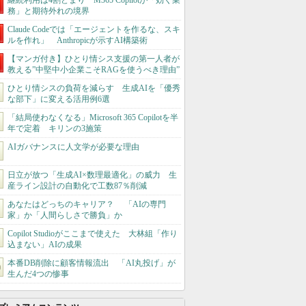
継続利用は4割どまり M365 Copilotが「効く業
務」と期待外れの境界
Claude Codeでは「エージェントを作るな、スキ
ルを作れ」 Anthropicが示すAI構築術
【マンガ付き】ひとり情シス支援の第一人者が
教える”中堅中小企業こそRAGを使うべき理由”
ひとり情シスの負荷を減らす 生成AIを「優秀
な部下」に変える活用例6選
「結局使わなくなる」Microsoft 365 Copilotを半
年で定着 キリンの3施策
AIガバナンスに人文学が必要な理由
日立が放つ「生成AI×数理最適化」の威力 生
産ライン設計の自動化で工数87％削減
あなたはどっちのキャリア？ 「AIの専門
家」か「人間らしさで勝負」か
Copilot Studioがここまで使えた 大林組「作り
込まない」AIの成果
本番DB削除に顧客情報流出 「AI丸投げ」が
生んだ4つの惨事