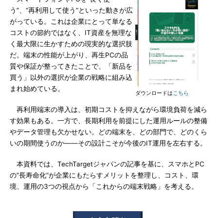
う”、“再利用して使う”といった動きが広
がっている。これは企業にとって単なる
コストの節約ではなく、IT資産を無理な
く最大限に生かすための現実的な選択肢
だ。端末の性能が上がり、再生PCの品
質や保証が整ってきたことで、「新品を
買う」以外の選択が企業の戦略に組み込
まれ始めている。
ダウンロードは
こちら
再利用端末の導入は、初期コストを抑えながら環境負荷を減ら
す効果もある。一方で、長期利用を前提にした運用ルールの整備
やデータ管理も欠かせない。どの端末を、どの部門で、どのくら
いの期間使うのか――その設計こそが今後のIT運用を左右する。
本資料では、TechTargetジャパンの記事を基に、スマホとPC
の“長寿命化”が企業にもたらすメリットを整理し、コスト、環
境、運用の3つの視点から「これからの端末戦略」を考える。