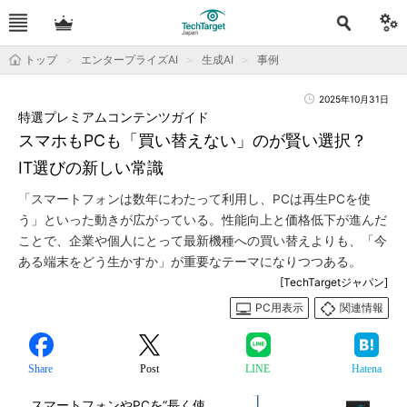
トップ
エンタープライズAI
生成AI
事例
2025年10月31日
特選プレミアムコンテンツガイド
スマホもPCも「買い替えない」のが賢い選択？
IT選びの新しい常識
「スマートフォンは数年にわたって利用し、PCは再生PCを使
う」といった動きが広がっている。性能向上と価格低下が進んだ
ことで、企業や個人にとって最新機種への買い替えよりも、「今
ある端末をどう生かすか」が重要なテーマになりつつある。
[TechTargetジャパン]
PC用表示
関連情報
Share
Post
LINE
Hatena
スマートフォンやPCを“長く使