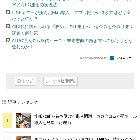
率的なPC運用の実現法
LINEヤフーが挑んだMac導入 アプリ開発や働き方はどう変
わったのか？
AI時代に求められる「攻め」のIT運用へ 情シスを今取り巻く
課題と解決策
AI PC導入の戦略的ケース：未来志向の働き方への移行はどう
進むのか？
Recommended by
トップ
システム運用管理
記事ランキング
“脱Excel”を待ち受ける乱立問題 カカクコムが新ツール
導入を見送った理由
画面をティッシュで拭くのはNG Dellが推奨するPCの