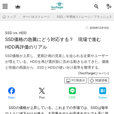
トップ
サーバ＆ストレージ
SSD／半導体ストレージ／フラッシュス
2025年12月12日
SSD vs. HDD
SSD価格の急騰にどう対応する？ 現場で進む
HDD再評価のリアル
SSD価格が上昇し、更新計画の見直しを迫られる企業やユーザー
が増えている。HDDを再び選択肢に含める動きも出てきた。価格
と性能の両面から、SSDとHDDの使い分け基準を整理する。
[TechTargetジャパン]
PC用表示
関連情報
Share
Post
LINE
Hatena
SSDの価格が上昇している。これまでの市場では、SSDは毎年
のように値下がりが進み、大容量モデルや高速モデルでも手に届