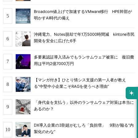
Broadcom値上げで加速するVMware移行 HPE幹部が
明かすAI時代の備え
沖縄電力、Notes脱却で年1万5000時間減 kintone市民
開発を安全に広げた6手
多要素認証導入済みでもランサムウェア被害に 復旧費
用は平均2億7000万円
【マンガ付き】ひとり情シス支援の第一人者が教え
る”中堅中小企業こそRAGを使うべき理由”
「身代金を支払う」以外のランサムウェア対策は本当に
あるのか？
DX導入企業の3割超がむしろ「負担増」 9割が陥る“内
製化のわな”