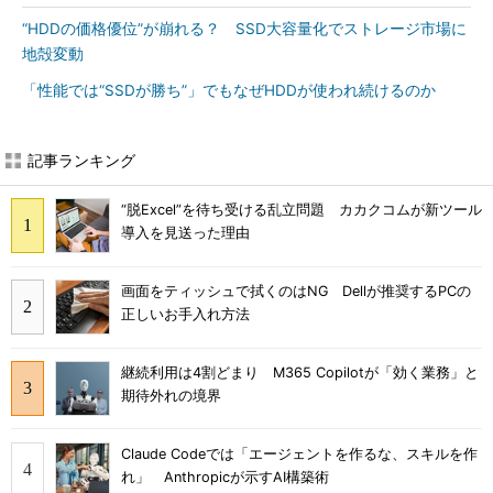
“HDDの価格優位”が崩れる？ SSD大容量化でストレージ市場に
地殻変動
「性能では“SSDが勝ち”」でもなぜHDDが使われ続けるのか
記事ランキング
“脱Excel”を待ち受ける乱立問題 カカクコムが新ツール
導入を見送った理由
画面をティッシュで拭くのはNG Dellが推奨するPCの
正しいお手入れ方法
継続利用は4割どまり M365 Copilotが「効く業務」と
期待外れの境界
Claude Codeでは「エージェントを作るな、スキルを作
れ」 Anthropicが示すAI構築術