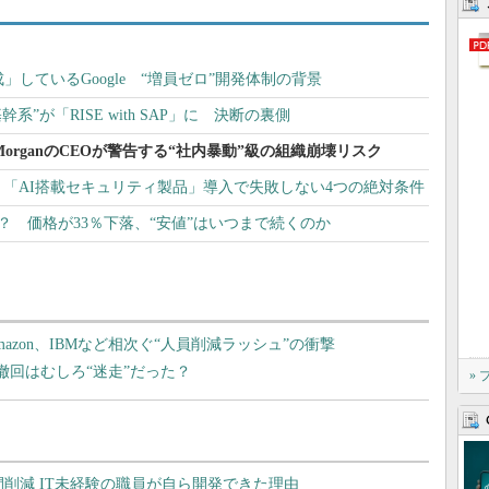
成」しているGoogle “増員ゼロ”開発体制の背景
系”が「RISE with SAP」に 決断の裏側
MorganのCEOが警告する“社内暴動”級の組織崩壊リスク
「AI搭載セキュリティ製品」導入で失敗しない4つの絶対条件
り？ 価格が33％下落、“安値”はいつまで続くのか
azon、IBMなど相次ぐ“人員削減ラッシュ”の衝撃
場撤回はむしろ“迷走”だった？
»