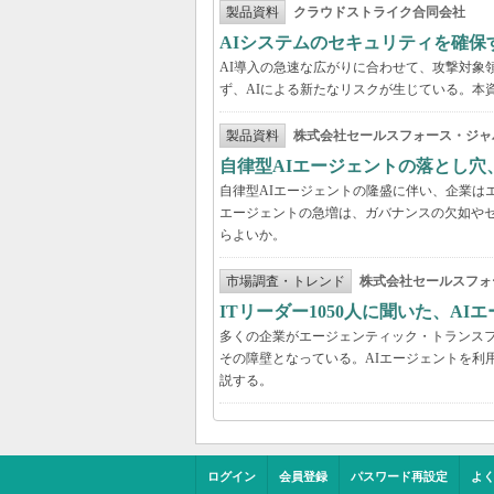
製品資料
クラウドストライク合同会社
AIシステムのセキュリティを確保
AI導入の急速な広がりに合わせて、攻撃対象
ず、AIによる新たなリスクが生じている。本
製品資料
株式会社セールスフォース・ジャ
自律型AIエージェントの落とし
自律型AIエージェントの隆盛に伴い、企業は
エージェントの急増は、ガバナンスの欠如や
らよいか。
市場調査・トレンド
株式会社セールスフォ
ITリーダー1050人に聞いた、A
多くの企業がエージェンティック・トランスフ
その障壁となっている。AIエージェントを利
説する。
ログイン
会員登録
パスワード再設定
よ