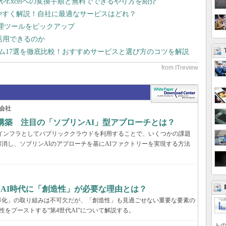
dやExcelへの変換手順と無料でできるやり方を紹介
りやすく解説！自社に最適なサービスはどれ？
管理ツールをピックアップ
で活用できるのか
テム17選を徹底比較！おすすめサービスと選び方のコツを解説
会社
構築 注目の「ソブリンAI」型アプローチとは？
AIインフラとしてパブリッククラウドを利用することで、いくつかの課題
消し、ソブリンAIのアプローチを基にAIファクトリーを実現する方法
、AI時代に「創造性」が必要な理由とは？
率化」の取り組みは不可欠だが、「創造性」も見過ごせない重要な要素の
性をブーストする“第4世代AI”について解説する。
トの