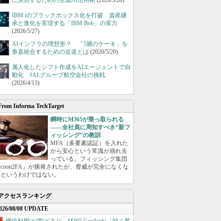
に決別するための生成AI活用術
(2026/5/28)
IBM iのブラックボックス化を打破 資産継
承と進化を実現する「IBM Bob」の実力
(2026/5/27)
AIインフラの理想形？ 「5層のケーキ」を
垂直統合するための近道とは
(2026/5/20)
属人化したシフト作成をAIエージェントで自
動化 JALグループ航空会社の挑戦
(2026/4/13)
From Informa TechTarget
瞬時にM365が乗っ取られる
――全社員に周知すべき“新フ
ィッシング”の教訓
MFA（多要素認証）を入れた
から安心という常識が崩れ去
っている。フィッシング集団
ycoon2FA」が摘発されたが、脅威が完全になくな
たというわけではない。
アクセスランキング
026/08/08 UPDATE