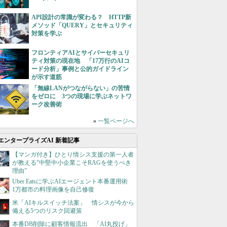
API設計の常識が変わる？ HTTP新
メソッド「QUERY」とセキュリティ
対策を学ぶ
フロンティアAIとサイバーセキュリ
ティ対策の現在地 「17万行のAIコ
ード分析」事例と公的ガイドライン
が示す道筋
「無線LANがつながらない」の苦情
をゼロに 3つの現場に学ぶネットワ
ーク改善術
»
一覧ページへ
エンタープライズAI 新着記事
【マンガ付き】ひとり情シス支援の第一人者
が教える”中堅中小企業こそRAGを使うべき
理由”
Uber Eatsに学ぶAIエージェント本番運用術
1万都市の料理画像を自己修復
米「AIキルスイッチ法案」 情シスが今から
備える5つのリスク回避策
本番DB削除に顧客情報流出 「AI丸投げ」