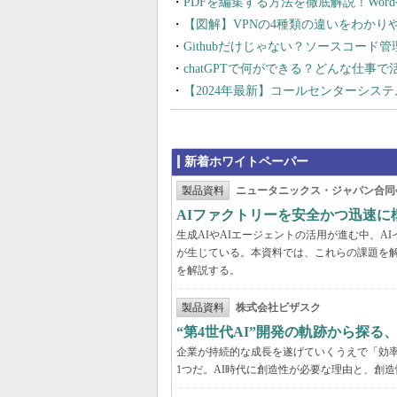
PDFを編集する方法を徹底解説！Wor
【図解】VPNの4種類の違いをわか
Githubだけじゃない？ソースコード
chatGPTで何ができる？どんな仕事
【2024年最新】コールセンターシス
新着ホワイトペーパー
製品資料
ニュータニックス・ジャパン合同
AIファクトリーを安全かつ迅速に
生成AIやAIエージェントの活用が進む中、
が生じている。本資料では、これらの課題を解
を解説する。
製品資料
株式会社ビザスク
“第4世代AI”開発の軌跡から探る
企業が持続的な成長を遂げていくうえで「効
1つだ。AI時代に創造性が必要な理由と、創造