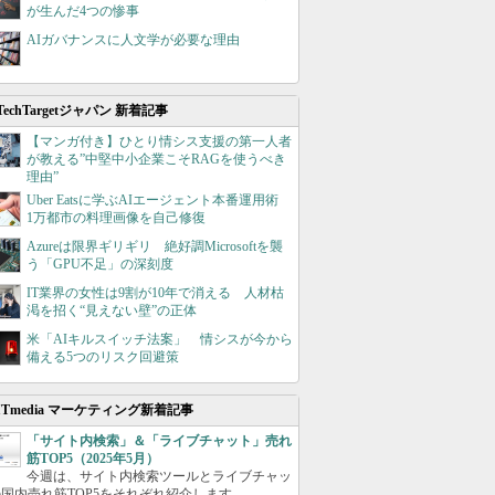
が生んだ4つの惨事
AIガバナンスに人文学が必要な理由
TechTargetジャパン 新着記事
【マンガ付き】ひとり情シス支援の第一人者
が教える”中堅中小企業こそRAGを使うべき
理由”
Uber Eatsに学ぶAIエージェント本番運用術
1万都市の料理画像を自己修復
Azureは限界ギリギリ 絶好調Microsoftを襲
う「GPU不足」の深刻度
IT業界の女性は9割が10年で消える 人材枯
渇を招く“見えない壁”の正体
米「AIキルスイッチ法案」 情シスが今から
備える5つのリスク回避策
ITmedia マーケティング新着記事
「サイト内検索」＆「ライブチャット」売れ
筋TOP5（2025年5月）
今週は、サイト内検索ツールとライブチャッ
国内売れ筋TOP5をそれぞれ紹介します。