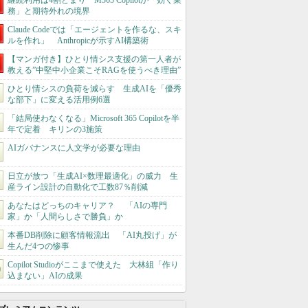
継続利用は4割どまり M365 Copilotが「効く業
務」と期待外れの境界
Claude Codeでは「エージェントを作るな、スキ
ルを作れ」 Anthropicが示すAI構築術
【マンガ付き】ひとり情シス支援の第一人者が
教える”中堅中小企業こそRAGを使うべき理由”
ひとり情シスの負荷を減らす 生成AIを「優秀
な部下」に変える活用例6選
「結局使わなくなる」Microsoft 365 Copilotを半
年で定着 キリンの3施策
AIガバナンスに人文学が必要な理由
日立が放つ「生成AI×数理最適化」の威力 生
産ライン設計の自動化で工数87％削減
あなたはどっちのキャリア？ 「AIの専門
家」か「人間らしさで勝負」か
本番DB削除に顧客情報流出 「AI丸投げ」が
生んだ4つの惨事
Copilot Studioがここまで使えた 大林組「作り
込まない」AIの成果