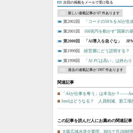
次回の掲載をメールで受け取る
新しい連載記事が 67 件あります
2002
「コードの50％をAIが生
2001
160兆円を動かす“国家の基幹
2000
「AI導入を急ぐな」 JP
1999
経営層にどう説明する？ 
1998
「AI PCは高い」は終わ
過去の連載記事が 1997 件あります
関連記事
「AIが仕事を奪う」は本当か？――Am
Intelはどうなる？ 人員削減、新工