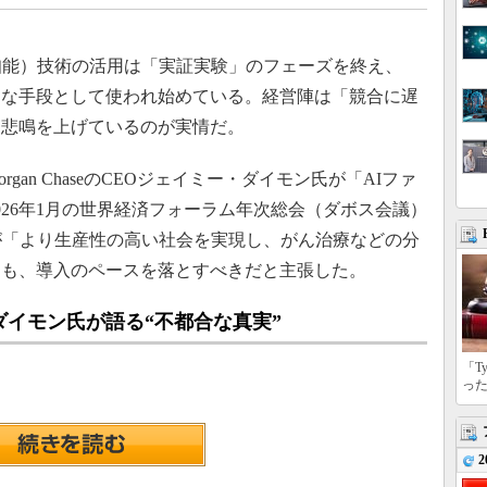
工知能）技術の活用は「実証実験」のフェーズを終え、
的な手段として使われ始めている。経営陣は「競合に遅
は悲鳴を上げているのが実情だ。
an ChaseのCEOジェイミー・ダイモン氏が「AIファ
026年1月の世界経済フォーラム年次総会（ダボス会議）
が「より生産性の高い社会を実現し、がん治療などの分
つも、導入のペースを落とすべきだと主張した。
イモン氏が語る“不都合な真実”
「T
っ
2