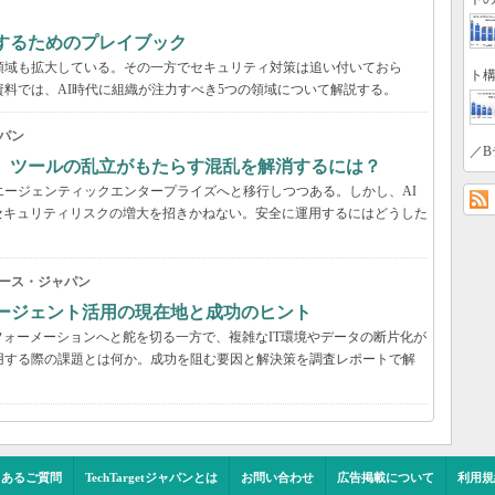
するためのプレイブック
領域も拡大している。その一方でセキュリティ対策は追い付いておら
ト構
資料では、AI時代に組織が注力すべき5つの領域について解説する。
パン
／B
穴、ツールの乱立がもたらす混乱を解消するには？
エージェンティックエンタープライズへと移行しつつある。しかし、AI
セキュリティリスクの増大を招きかねない。安全に運用するにはどうした
ース・ジャパン
Iエージェント活用の現在地と成功のヒント
ォーメーションへと舵を切る一方で、複雑なIT環境やデータの断片化が
用する際の課題とは何か。成功を阻む要因と解決策を調査レポートで解
くあるご質問
TechTargetジャパンとは
お問い合わせ
広告掲載について
利用規