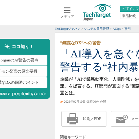
ITイン
製品比較
メディア
クラウド
エンタープライズ
ERP
仮想化
TechTargetジャパン
システム運用管理
AIOps
事例
データ分析
サーバ＆ストレージ
“無謀なDX”への警告
CX
スマートモバイル
ココ知り！
「AI導入を急ぐな
情報系システム
ネットワーク
MorganのAI警告の要点
警告する“社内
システム運用管理
イモン発言の原文要旨
企業が「AIで業務効率化、人員削減」を推し
謀なDXの回避ポイント
速」を提言する。IT部門が直面する“無
置とは。
≫
2026年02月10日 05時00分 公開
印刷／PDF
メー
関連キーワード