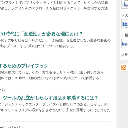
AIインフラとしてパブリッククラウドを利用することで、いくつかの課題
消し、ソブリンAIのアプローチを基にAIファクトリーを実現する方法
トの
、AI時代に「創造性」が必要な理由とは？
ト構
率化」の取り組みは不可欠だが、「創造性」も見過ごせない重要な要素の
性をブーストする“第4世代AI”について解説する。
／B
するためのプレイブック
領域も拡大している。その一方でセキュリティ対策は追い付いておら
資料では、AI時代に組織が注力すべき5つの領域について解説する。
パン
穴、ツールの乱立がもたらす混乱を解消するには？
エージェンティックエンタープライズへと移行しつつある。しかし、AI
セキュリティリスクの増大を招きかねない。安全に運用するにはどうした
ース・ジャパン