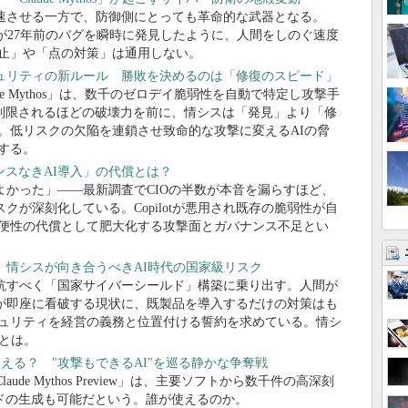
加速させる一方で、防御側にとっても革命的な武器となる。
 Mythos」が27年前のバグを瞬時に発見したように、人間をしのぐ速度
止」や「点の対策」は通用しない。
変するセキュリティの新ルール 勝敗を決めるのは「修復のスピード」
Claude Mythos」は、数千のゼロデイ脆弱性を自動で特定し攻撃手
制限されるほどの破壊力を前に、情シスは「発見」より「修
。低リスクの欠陥を連鎖させ致命的な攻撃に変えるAIの脅
する。
スなきAI導入」の代償とは？
よかった」――最新調査でCIOの半数が本音を漏らすほど、
クが深刻化している。Copilotが悪用され既存の脆弱性が自
便性の代償として肥大化する攻撃面とガバナンス不足とい
 情シスが向き合うべきAI時代の国家級リスク
対抗すべく「国家サイバーシールド」構築に乗り出す。人間が
Iが即座に看破する現状に、既製品を導入するだけの対策はも
ュリティを経営の義務と位置付ける誓約を求めている。情シ
とは。
iewは誰が使える？ "攻撃もできるAI"を巡る静かな争奪戦
Claude Mythos Preview」は、主要ソフトから数千件の高深刻
ドの生成も可能だという。誰が使えるのか。