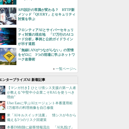
API設計の常識が変わる？ HTTP新
メソッド「QUERY」とセキュリティ
対策を学ぶ
フロンティアAIとサイバーセキュリ
ティ対策の現在地 「17万行のAIコ
ード分析」事例と公的ガイドライン
が示す道筋
「無線LANがつながらない」の苦情
をゼロに 3つの現場に学ぶネットワ
ーク改善術
»
一覧ページへ
エンタープライズAI 新着記事
【マンガ付き】ひとり情シス支援の第一人者
が教える”中堅中小企業こそRAGを使うべき
理由”
Uber Eatsに学ぶAIエージェント本番運用術
1万都市の料理画像を自己修復
米「AIキルスイッチ法案」 情シスが今から
備える5つのリスク回避策
本番DB削除に顧客情報流出 「AI丸投げ」