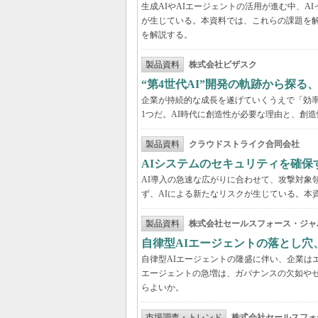
生成AIやAIエージェントの活用が進む中、
が生じている。本資料では、これらの課題を解
を解説する。
製品資料
株式会社ビザスク
“第4世代AI”開発の軌跡から探る
企業が持続的な成長を遂げていくうえで「効
1つだ。AI時代に創造性が必要な理由と、創造
製品資料
クラウドストライク合同会社
AIシステムのセキュリティを確保
AI導入の急速な広がりに合わせて、攻撃対象
ず、AIによる新たなリスクが生じている。本
製品資料
株式会社セールスフォース・ジャ
自律型AIエージェントの落とし
自律型AIエージェントの隆盛に伴い、企業は
エージェントの急増は、ガバナンスの欠如や
らよいか。
市場調査・トレンド
株式会社セールスフォ