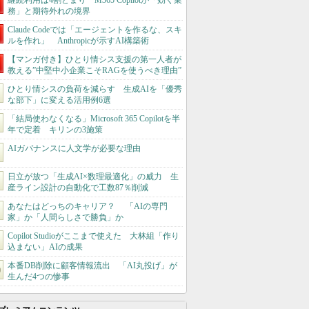
継続利用は4割どまり M365 Copilotが「効く業
務」と期待外れの境界
Claude Codeでは「エージェントを作るな、スキ
ルを作れ」 Anthropicが示すAI構築術
【マンガ付き】ひとり情シス支援の第一人者が
教える”中堅中小企業こそRAGを使うべき理由”
ひとり情シスの負荷を減らす 生成AIを「優秀
な部下」に変える活用例6選
「結局使わなくなる」Microsoft 365 Copilotを半
年で定着 キリンの3施策
AIガバナンスに人文学が必要な理由
日立が放つ「生成AI×数理最適化」の威力 生
産ライン設計の自動化で工数87％削減
あなたはどっちのキャリア？ 「AIの専門
家」か「人間らしさで勝負」か
Copilot Studioがここまで使えた 大林組「作り
込まない」AIの成果
本番DB削除に顧客情報流出 「AI丸投げ」が
生んだ4つの惨事