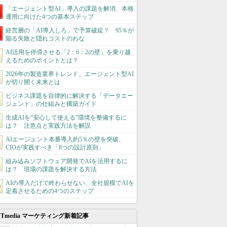
「エージェント型AI」導入の課題を解消、本格
運用に向けた4つの基本ステップ
経営層の「AI導入しろ」で予算破綻？ 95％が
陥る失敗と隠れコストのわな
AI活用を停滞させる「2：6：2の壁」を乗り越
えるためのポイントとは？
2026年の製造業界トレンド、エージェント型AI
が切り開く未来とは
ビジネス課題を自律的に解決する「データエー
ジェント」の仕組みと構築ガイド
生成AIを“安心して使える”環境を整備するに
は？ 注意点と実践方法を解説
AIエージェント本番導入約5％の壁を突破、
CIOが実践すべき「8つの設計原則」
組み込みソフトウェア開発でAIを活用するに
は？ 現場の課題を解決する方法
AIの導入だけで終わらせない、全社規模でAIを
定着させるための4つのステップ
ITmedia マーケティング新着記事