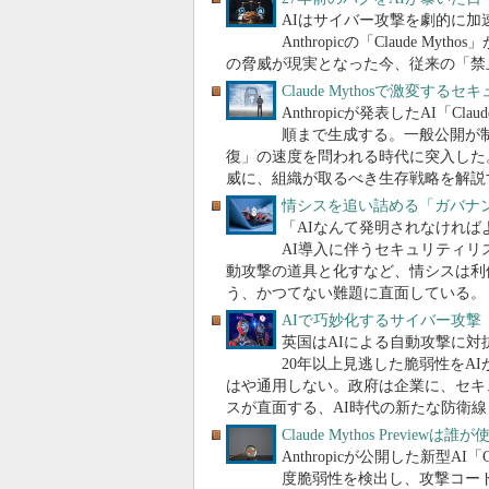
AIはサイバー攻撃を劇的に
Anthropicの「Claude
の脅威が現実となった今、従来の「禁
Claude Mythosで激
Anthropicが発表したAI「
順まで生成する。一般公開が
復」の速度を問われる時代に突入した
威に、組織が取るべき生存戦略を解説
情シスを追い詰める「ガバナン
「AIなんて発明されなければ
AI導入に伴うセキュリティリス
動攻撃の道具と化すなど、情シスは利
う、かつてない難題に直面している。
AIで巧妙化するサイバー攻撃
英国はAIによる自動攻撃に
20年以上見逃した脆弱性をA
はや通用しない。政府は企業に、セキ
スが直面する、AI時代の新たな防衛線
Claude Mythos Prev
Anthropicが公開した新型AI「
度脆弱性を検出し、攻撃コー