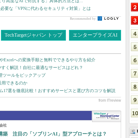
より高度なAIで対抗する」具体的方法とは...
ま必要な「VPNに代わるセキュリティ対策」とは
Recommended by
TechTargetジャパン トップ
エンタープライズAI
dやExcelへの変換手順と無料でできるやり方を紹介
りやすく解説！自社に最適なサービスはどれ？
管理ツールをピックアップ
で活用できるのか
テム17選を徹底比較！おすすめサービスと選び方のコツを解説
会社
構築 注目の「ソブリンAI」型アプローチとは？