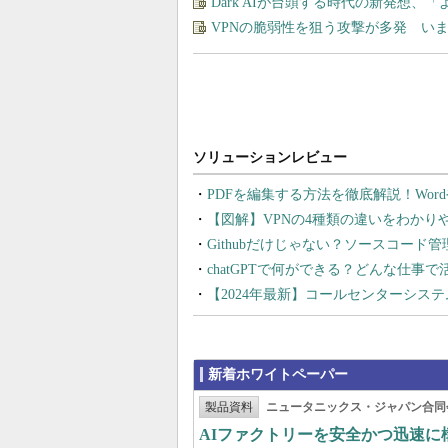
Dark AIが台頭する時代の新発想、「
VPNの脆弱性を狙う攻撃が多発 い
PDFを編集する方法を徹底解説！Wor
【図解】VPNの4種類の違いをわか
Githubだけじゃない？ソースコード
chatGPTで何ができる？どんな仕事
【2024年最新】コールセンターシス
新着ホワイトペーパー
製品資料
ニュータニックス・ジャパン合同
AIファクトリーを安全かつ迅速に