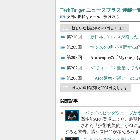
TechTarget ニュースプラス 連載一
次回の掲載をメールで受け取る
新しい連載記事が 81 件あります
210
新日本プロレスが陥った“
209
情シスの9割が直面する経
208
Anthropicの「Myth
207
AIでコードを量産して
206
「AIの返答が遅い」の
過去の連載記事が 205 件あります
関連記事
「パッチのビッグウェーブが
高性能AIの登場により、脆弱
された「技術的負債」がAI
すると警告。情シス部門が考えるべき
27年前のバグをAIが暴いた日 