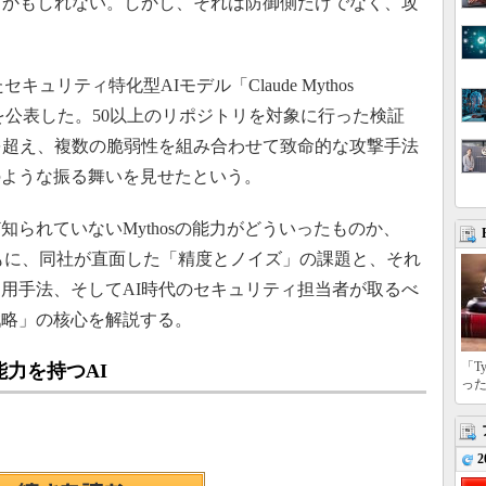
るかもしれない。しかし、それは防御側だけでなく、攻
発したセキュリティ特化型AIモデル「Claude Mythos
結果を公表した。50以上のリポジトリを対象に行った検証
を超え、複数の脆弱性を組み合わせて致命的な攻撃手法
のような振る舞いを見せたという。
られていないMythosの能力がどういったものか、
すとともに、同社が直面した「精度とノイズ」の課題と、それ
用手法、そしてAI時代のセキュリティ担当者が取るべ
戦略」の核心を解説する。
「T
力を持つAI
っ
2