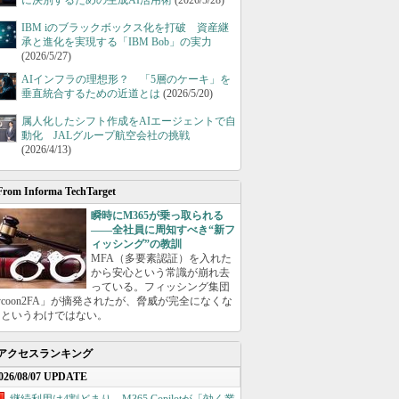
に決別するための生成AI活用術
(2026/5/28)
IBM iのブラックボックス化を打破 資産継
承と進化を実現する「IBM Bob」の実力
(2026/5/27)
AIインフラの理想形？ 「5層のケーキ」を
垂直統合するための近道とは
(2026/5/20)
属人化したシフト作成をAIエージェントで自
動化 JALグループ航空会社の挑戦
(2026/4/13)
From Informa TechTarget
瞬時にM365が乗っ取られる
――全社員に周知すべき“新フ
ィッシング”の教訓
MFA（多要素認証）を入れた
から安心という常識が崩れ去
っている。フィッシング集団
ycoon2FA」が摘発されたが、脅威が完全になくな
たというわけではない。
アクセスランキング
026/08/07 UPDATE