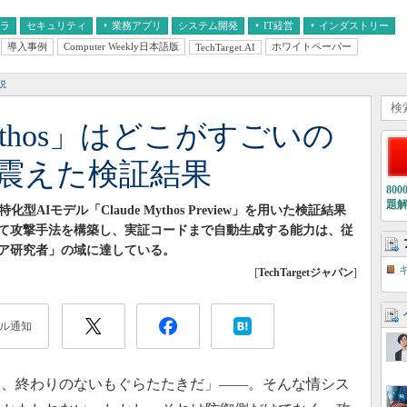
フラ
セキュリティ
業務アプリ
システム開発
IT経営
インダストリー
導入事例
Computer Weekly日本語版
ホワイトペーパー
TechTarget.AI
AI
経営とIT
医療IT
中堅・中小企業とIT
教育IT
説
「Mythos」はどこがすごいの
reが震えた検証結果
80
題
ティ特化型AIモデル「Claude Mythos Preview」を用いた検証結果
て攻撃手法を構築し、実証コードまで自動生成する能力は、従
ア研究者」の域に達している。
[
TechTargetジャパン
]
ル通知
、終わりのないもぐらたたきだ」――。そんな情シス