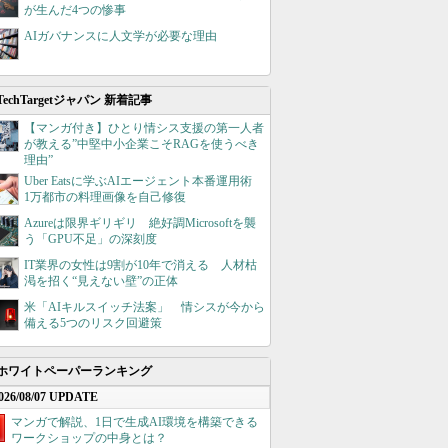
が生んだ4つの惨事
AIガバナンスに人文学が必要な理由
TechTargetジャパン 新着記事
【マンガ付き】ひとり情シス支援の第一人者
が教える”中堅中小企業こそRAGを使うべき
理由”
Uber Eatsに学ぶAIエージェント本番運用術
1万都市の料理画像を自己修復
Azureは限界ギリギリ 絶好調Microsoftを襲
う「GPU不足」の深刻度
IT業界の女性は9割が10年で消える 人材枯
渇を招く“見えない壁”の正体
米「AIキルスイッチ法案」 情シスが今から
備える5つのリスク回避策
ホワイトペーパーランキング
026/08/07 UPDATE
マンガで解説、1日で生成AI環境を構築できる
ワークショップの中身とは？