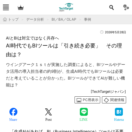
トップ
データ分析
BI／BA／OLAP
事例
2026年5月28日
AIとBIは対立ではなく共存へ
AI時代でもBIツールは「引き続き必要」 その理
由は？
ウイングアーク１ｓｔが実施した調査によると、BIツールやデー
タ活用の導入担当者の約9割が、生成AI時代でもBIツールは必要
だと考えていることが分かった。BIツールができてAIが難しい機
能は？
[TechTargetジャパン]
PC用表示
関連情報
Share
Post
LINE
Hatena
「生成AIがあれば、BI（Business Intelligence）ツールは不要