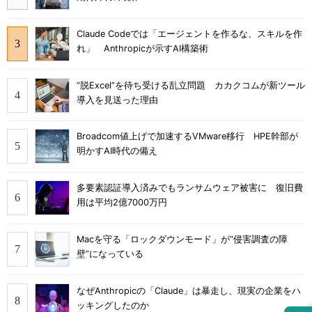
Claude Codeでは「エージェントを作るな、スキルを作
れ」 Anthropicが示すAI構築術
“脱Excel”を待ち受ける乱立問題 カカクコムが新ツール
導入を見送った理由
Broadcom値上げで加速するVMware移行 HPE幹部が
明かすAI時代の備え
多要素認証導入済みでもランサムウェア被害に 復旧費
用は平均2億7000万円
Macを守る「ロックダウンモード」が“侵害調査の障
壁”になっている
なぜAnthropicの「Claude」は暴走し、現実の企業をハ
ッキングしたのか