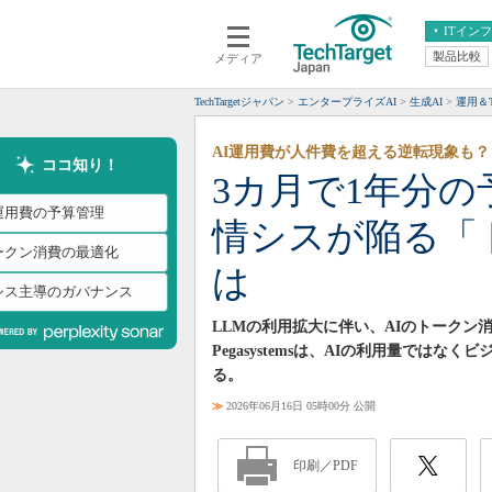
ITイン
製品比較
メディア
クラウド
エンタープライズ
ERP
仮想化
TechTargetジャパン
エンタープライズAI
生成AI
運用＆T
データ分析
サーバ＆ストレージ
AI運用費が人件費を超える逆転現象も？
CX
スマートモバイル
ココ知り！
3カ月で1年分の
情報系システム
ネットワーク
I運用費の予算管理
情シスが陥る「
システム運用管理
ークン消費の最適化
は
シス主導のガバナンス
LLMの利用拡大に伴い、AIのトーク
Pegasystemsは、AIの利用量で
る。
≫
2026年06月16日 05時00分 公開
印刷／PDF