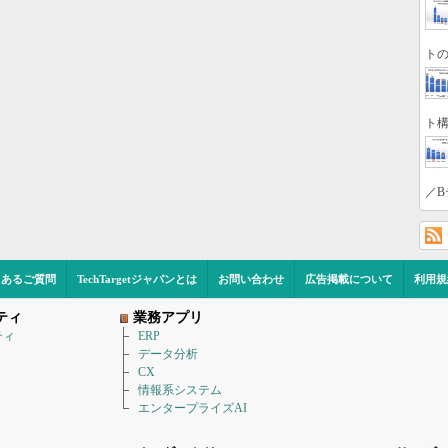
トの
ト構
／B
くあるご質問
TechTargetジャパンとは
お問い合わせ
広告掲載について
利用規
ティ
業務アプリ
ティ
ERP
データ分析
CX
情報系システム
エンタープライズAI