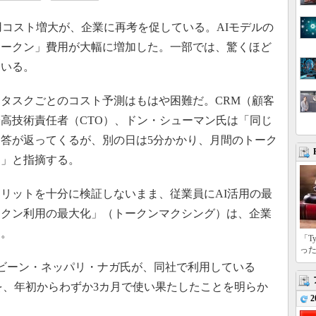
コスト増大が、企業に再考を促している。AIモデルの
トークン」費用が大幅に増加した。一部では、驚くほど
ている。
タスクごとのコスト予測はもはや困難だ。CRM（顧客
msの最高技術責任者（CTO）、ドン・シューマン氏は「同じ
答が返ってくるが、別の日は5分かかり、月間のトーク
る」と指摘する。
リットを十分に検証しないまま、従業員にAI活用の最
ークン利用の最大化」（トークンマクシング）は、企業
る。
「T
っ
Oプラビーン・ネッパリ・ナガ氏が、同社で利用している
分の予算を、年初からわずか3カ月で使い果たしたことを明らか
2