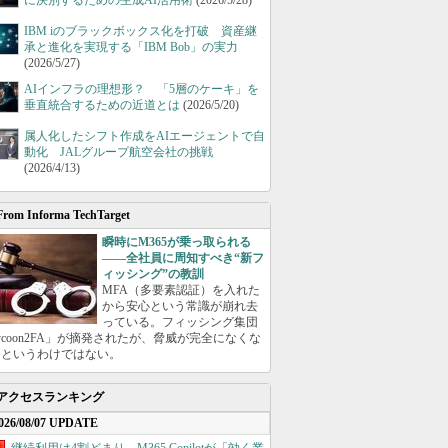
に決別するための生成AI活用術
(2026/5/28)
IBM iのブラックボックス化を打破 資産継
承と進化を実現する「IBM Bob」の実力
(2026/5/27)
AIインフラの理想形？ 「5層のケーキ」を
垂直統合するための近道とは
(2026/5/20)
属人化したシフト作成をAIエージェントで自
動化 JALグループ航空会社の挑戦
(2026/4/13)
From Informa TechTarget
瞬時にM365が乗っ取られる
――全社員に周知すべき“新フ
ィッシング”の教訓
MFA（多要素認証）を入れた
から安心という常識が崩れ去
っている。フィッシング集団
ycoon2FA」が摘発されたが、脅威が完全になくな
たというわけではない。
アクセスランキング
026/08/07 UPDATE