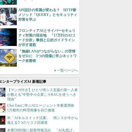
API設計の常識が変わる？ HTTP新
メソッド「QUERY」とセキュリティ
対策を学ぶ
フロンティアAIとサイバーセキュリ
ティ対策の現在地 「17万行のAIコ
ード分析」事例と公的ガイドライン
が示す道筋
「無線LANがつながらない」の苦情
をゼロに 3つの現場に学ぶネットワ
ーク改善術
»
一覧ページへ
エンタープライズAI 新着記事
【マンガ付き】ひとり情シス支援の第一人者
が教える”中堅中小企業こそRAGを使うべき
理由”
Uber Eatsに学ぶAIエージェント本番運用術
1万都市の料理画像を自己修復
米「AIキルスイッチ法案」 情シスが今から
備える5つのリスク回避策
本番DB削除に顧客情報流出 「AI丸投げ」