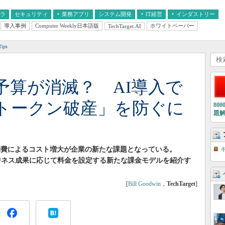
フラ
セキュリティ
業務アプリ
システム開発
IT経営
インダストリー
導入事例
Computer Weekly日本語版
ホワイトペーパー
TechTarget.AI
AI
経営とIT
医療IT
中堅・中小企業とIT
教育IT
ips
予算が消滅？ AI導入で
トークン破産」を防ぐに
80
題
ン消費によるコスト増大が企業の新たな課題となっている。
はなくビジネス成果に応じて料金を設定する新たな課金モデルを紹介す
[
Bill Goodwin
，
TechTarget
]