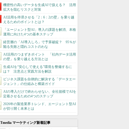
機密性の高いデータを生成AIで扱える？ 活用
拡大を阻むリスクと対策
AI活用を停滞させる「2：6：2の壁」を乗り越
えるためのポイントとは？
「エージェント型AI」導入の課題を解消、本格
運用に向けた4つの基本ステップ
経営層の「AI導入しろ」で予算破綻？ 95％が
陥る失敗と隠れコストのわな
AI活用のつまずきポイント 「社内データ活用
の壁」を乗り越える方法とは
生成AIを“安心して使える”環境を整備するに
は？ 注意点と実践方法を解説
ビジネス課題を自律的に解決する「データエー
ジェント」の仕組みと構築ガイド
AIの導入だけで終わらせない、全社規模でAIを
定着させるための4つのステップ
2026年の製造業界トレンド、エージェント型AI
が切り開く未来とは
ITmedia マーケティング新着記事