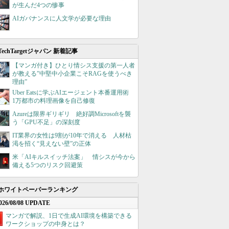
が生んだ4つの惨事
AIガバナンスに人文学が必要な理由
TechTargetジャパン 新着記事
【マンガ付き】ひとり情シス支援の第一人者
が教える”中堅中小企業こそRAGを使うべき
理由”
Uber Eatsに学ぶAIエージェント本番運用術
1万都市の料理画像を自己修復
Azureは限界ギリギリ 絶好調Microsoftを襲
う「GPU不足」の深刻度
IT業界の女性は9割が10年で消える 人材枯
渇を招く“見えない壁”の正体
米「AIキルスイッチ法案」 情シスが今から
備える5つのリスク回避策
ホワイトペーパーランキング
026/08/08 UPDATE
マンガで解説、1日で生成AI環境を構築できる
ワークショップの中身とは？