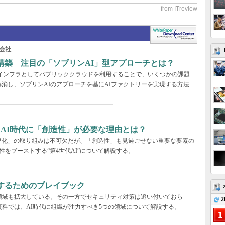
会社
構築 注目の「ソブリンAI」型アプローチとは？
AIインフラとしてパブリッククラウドを利用することで、いくつかの課題
消し、ソブリンAIのアプローチを基にAIファクトリーを実現する方法
、AI時代に「創造性」が必要な理由とは？
率化」の取り組みは不可欠だが、「創造性」も見過ごせない重要な要素の
性をブーストする“第4世代AI”について解説する。
するためのプレイブック
領域も拡大している。その一方でセキュリティ対策は追い付いておら
2
資料では、AI時代に組織が注力すべき5つの領域について解説する。