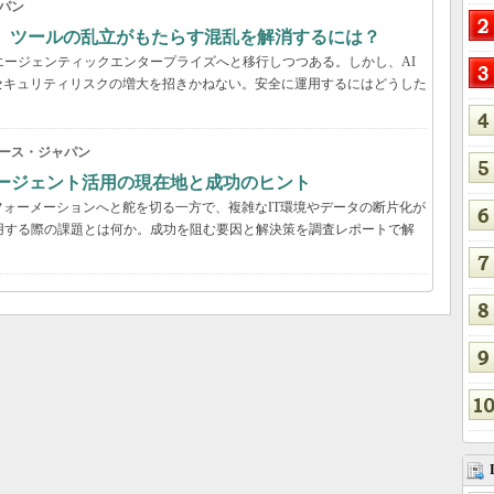
パン
穴、ツールの乱立がもたらす混乱を解消するには？
エージェンティックエンタープライズへと移行しつつある。しかし、AI
セキュリティリスクの増大を招きかねない。安全に運用するにはどうした
ース・ジャパン
Iエージェント活用の現在地と成功のヒント
ォーメーションへと舵を切る一方で、複雑なIT環境やデータの断片化が
用する際の課題とは何か。成功を阻む要因と解決策を調査レポートで解