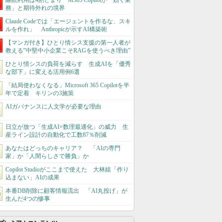
継続利用は4割どまり M365 Copilotが「効く業
務」と期待外れの境界
Claude Codeでは「エージェントを作るな、スキ
ルを作れ」 Anthropicが示すAI構築術
【マンガ付き】ひとり情シス支援の第一人者が
教える”中堅中小企業こそRAGを使うべき理由”
ひとり情シスの負荷を減らす 生成AIを「優秀
な部下」に変える活用例6選
「結局使わなくなる」Microsoft 365 Copilotを半
年で定着 キリンの3施策
AIガバナンスに人文学が必要な理由
日立が放つ「生成AI×数理最適化」の威力 生
産ライン設計の自動化で工数87％削減
あなたはどっちのキャリア？ 「AIの専門
家」か「人間らしさで勝負」か
Copilot Studioがここまで使えた 大林組「作り
込まない」AIの成果
本番DB削除に顧客情報流出 「AI丸投げ」が
生んだ4つの惨事