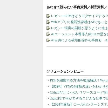
あわせて読みたい事例資料／製品資料／
レガシーBPMはどうモダナイズする
Webアプリの脆弱性診断はAIでもっ
レガシー環境の刷新が思うように進
AIエージェント本番導入約5％の壁を
AI自身による破壊的操作の事例も 
PDFを編集する方法を徹底解説！Wor
【図解】VPNの4種類の違いをわか
Githubだけじゃない？ソースコード
chatGPTで何ができる？どんな仕事
【2024年最新】コールセンターシス