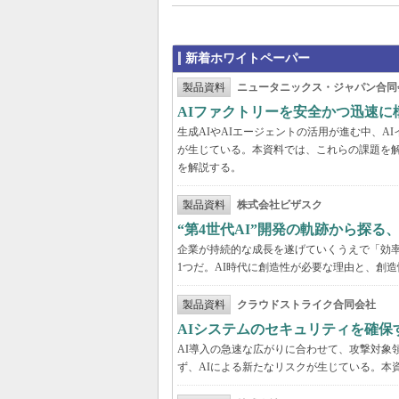
新着ホワイトペーパー
製品資料
ニュータニックス・ジャパン合同
AIファクトリーを安全かつ迅速に
生成AIやAIエージェントの活用が進む中、
が生じている。本資料では、これらの課題を解
を解説する。
製品資料
株式会社ビザスク
“第4世代AI”開発の軌跡から探る
企業が持続的な成長を遂げていくうえで「効
1つだ。AI時代に創造性が必要な理由と、創造
製品資料
クラウドストライク合同会社
AIシステムのセキュリティを確保
AI導入の急速な広がりに合わせて、攻撃対象
ず、AIによる新たなリスクが生じている。本