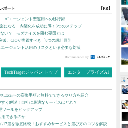
レポート
【PR】
？ AIエージェント型運用への移行術
と楽になる 内製化を成功に導く3つのステップ
まない？ モダナイズを阻む要因とは
突破、CIOが実践すべき「8つの設計原則」
AIエージェント活用のリスクといま必要な対策
Recommended by
TechTargetジャパン トップ
エンタープライズAI
dやExcelへの変換手順と無料でできるやり方を紹介
りやすく解説！自社に最適なサービスはどれ？
管理ツールをピックアップ
で活用できるのか
テム17選を徹底比較！おすすめサービスと選び方のコツを解説