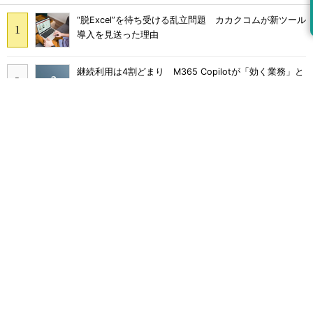
“脱Excel”を待ち受ける乱立問題 カカクコムが新ツール
導入を見送った理由
継続利用は4割どまり M365 Copilotが「効く業務」と
期待外れの境界
画面をティッシュで拭くのはNG Dellが推奨するPCの
正しいお手入れ方法
Claude Codeでは「エージェントを作るな、スキルを作
れ」 Anthropicが示すAI構築術
Broadcom値上げで加速するVMware移行 HPE幹部が
明かすAI時代の備え
沖縄電力、Notes脱却で年1万5000時間減 kintone市民
開発を安全に広げた6手