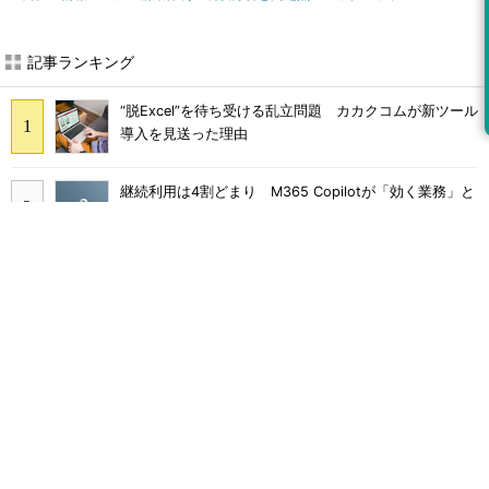
記事ランキング
“脱Excel”を待ち受ける乱立問題 カカクコムが新ツール
導入を見送った理由
継続利用は4割どまり M365 Copilotが「効く業務」と
期待外れの境界
画面をティッシュで拭くのはNG Dellが推奨するPCの
正しいお手入れ方法
Claude Codeでは「エージェントを作るな、スキルを作
れ」 Anthropicが示すAI構築術
Broadcom値上げで加速するVMware移行 HPE幹部が
明かすAI時代の備え