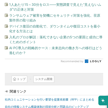
1人あたり15～30分をロス――実態調査で見えた“見えないム
ダ”の正体と対策
ランサムウェア被害を契機にセキュリティ対策を強化、荏原
製作所の取り組み
デバイス復旧の自動化で、ダウンタイムや復旧コストを最小
化する方法とは
入札のプロが解説：落札できない企業の5つの要因と成功に導
くためのポイント
AI PC導入の戦略的ケース：未来志向の働き方への移行はどう
進むのか？
Recommended by
トップ
システム開発
関連リンク
社内コミュニケーションを行い要望を提案依頼書（RFP）にまとめる
自社の情報システム構築体制の現状分析と問題点のピックアップ