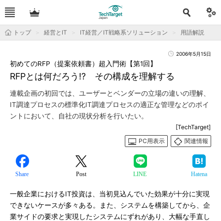
トップ
経営とIT
IT経営／IT戦略系ソリューション
用語解説
2006年5月15日
初めてのRFP（提案依頼書）超入門術【第1回】
RFPとは何だろう!? その構成を理解する
連載企画の初回では、ユーザーとベンダーの立場の違いの理解、
IT調達プロセスの標準化IT調達プロセスの適正な管理などのポイ
ントにおいて、自社の現状分析を行いたい。
[TechTarget]
PC用表示
関連情報
Share
Post
LINE
Hatena
一般企業におけるIT投資は、当初見込んでいた効果が十分に実現
できないケースが多々ある。また、システムを構築してから、企
業サイドの要求と実現したシステムにずれがあり、大幅な手直し