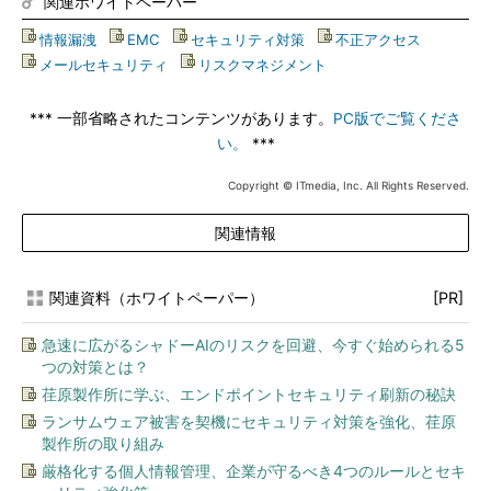
関連ホワイトペーパー
情報漏洩
|
EMC
|
セキュリティ対策
|
不正アクセス
|
メールセキュリティ
|
リスクマネジメント
*** 一部省略されたコンテンツがあります。
PC版でご覧くださ
い。
***
Copyright © ITmedia, Inc. All Rights Reserved.
関連情報
関連資料（ホワイトペーパー）
[PR]
急速に広がるシャドーAIのリスクを回避、今すぐ始められる5
つの対策とは？
荏原製作所に学ぶ、エンドポイントセキュリティ刷新の秘訣
ランサムウェア被害を契機にセキュリティ対策を強化、荏原
製作所の取り組み
厳格化する個人情報管理、企業が守るべき4つのルールとセキ