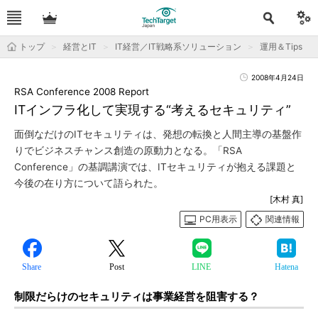
トップ
経営とIT
IT経営／IT戦略系ソリューション
運用＆Tips
2008年4月24日
RSA Conference 2008 Report
ITインフラ化して実現する“考えるセキュリティ”
面倒なだけのITセキュリティは、発想の転換と人間主導の基盤作
りでビジネスチャンス創造の原動力となる。「RSA
Conference」の基調講演では、ITセキュリティが抱える課題と
今後の在り方について語られた。
[木村 真]
PC用表示
関連情報
Share
Post
LINE
Hatena
制限だらけのセキュリティは事業経営を阻害する？