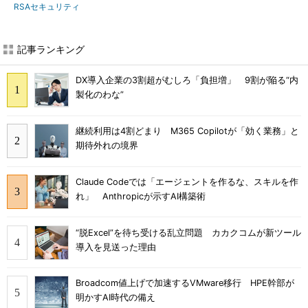
RSAセキュリティ
記事ランキング
DX導入企業の3割超がむしろ「負担増」 9割が陥る“内
製化のわな”
継続利用は4割どまり M365 Copilotが「効く業務」と
期待外れの境界
Claude Codeでは「エージェントを作るな、スキルを作
れ」 Anthropicが示すAI構築術
“脱Excel”を待ち受ける乱立問題 カカクコムが新ツール
導入を見送った理由
Broadcom値上げで加速するVMware移行 HPE幹部が
明かすAI時代の備え