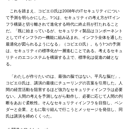
これを踏まえ、コビエロ氏は2008年のITセキュリティについ
て予測を明らかにした。1つは、セキュリティの考え方がITイン
フラ構築と切り離されて進化する時代に終止符が打たれること
だ。「既に始まっているが、セキュリティ製品はコンポーネント
としてITインフラの一機能に組み込まれ、インフラ全体を通した
最適化が図られるようになる」（コビエロ氏）。もう1つの予測
は、セキュリティの標準化が一層進むことである。考えるセキュ
リティのエコシステムを構築する上で、標準化は促進の鍵とな
る。
「わたしが作りたいのは、最強の脳ではない。平凡な脳だ」。
コビエロ氏は、講演の最後にチューリングの言葉を引用した。人
間の経営活動を阻害するほど強力なセキュリティインフラは必要
ない。人間の考えを予測しながら動作し、必要に応じて人間の判
断をあおぐ柔軟性。そんなセキュリティインフラを目指し、ベン
ダーと企業、ともに取り組んで行こうとメッセージを発信し、同
氏は講演を締めくくった。