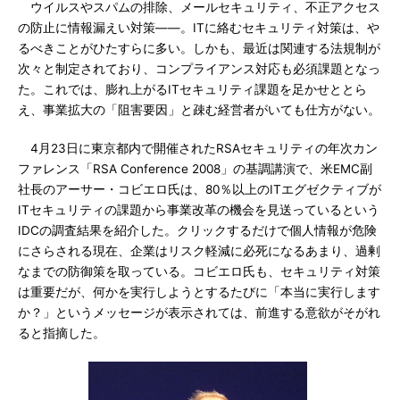
ウイルスやスパムの排除、メールセキュリティ、不正アクセス
の防止に情報漏えい対策――。ITに絡むセキュリティ対策は、や
るべきことがひたすらに多い。しかも、最近は関連する法規制が
次々と制定されており、コンプライアンス対応も必須課題となっ
た。これでは、膨れ上がるITセキュリティ課題を足かせととら
え、事業拡大の「阻害要因」と疎む経営者がいても仕方がない。
4月23日に東京都内で開催されたRSAセキュリティの年次カン
ファレンス「RSA Conference 2008」の基調講演で、米EMC副
社長のアーサー・コビエロ氏は、80％以上のITエグゼクティブが
ITセキュリティの課題から事業改革の機会を見送っているという
IDCの調査結果を紹介した。クリックするだけで個人情報が危険
にさらされる現在、企業はリスク軽減に必死になるあまり、過剰
なまでの防御策を取っている。コビエロ氏も、セキュリティ対策
は重要だが、何かを実行しようとするたびに「本当に実行します
か？」というメッセージが表示されては、前進する意欲がそがれ
ると指摘した。