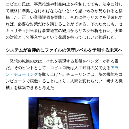
コビエロ氏は、事業推進や利益向上を抑制してでも、法令に対し
て厳格に準拠しなければならないという思い込みが見られると指
摘した。正しい業務評価を実践し、それに伴うリスクを明確化す
れば、必要な対策だけを講じることができる。そのためにも、セ
キュリティ担当者は事業経営の観点からリスク分析を行い、実際
の対策として導入するという発想を持ってほしいと強調した。
システムが自律的にファイルの保守レベルを予測する未来へ
発想の転換の次は、それを実現する基盤をベンダーが作る番
だ。そのヒントとして、コビエロ氏は人工知能の父である
アラ
ン・チューリング
を取り上げた。チューリングは、脳の機能をコ
ンピュータで模倣することにより、人間と変わらない「考える機
械」を構築できると考えた。