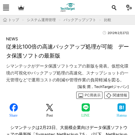
トップ
システム運用管理
バックアップソフト
比較
2012年2月27日
NEWS
従来比100倍の高速バックアップ処理が可能 デー
タ保護ソフトの最新版
シマンテックがデータ保護ソフトウェアの新版を発表。仮想化環
境の可視化やバックアップ処理の高速化、スナップショットの一
元管理などで運用コストの削減や管理作業の負荷軽減を図る。
[翁長 潤，TechTargetジャパン]
PC用表示
関連情報
Share
Post
LINE
Hatena
シマンテックは2月23日、大規模企業向けデータ保護ソフトウ
ェアの最新版「Symantec NetBackup 7.5」（以下、NetBackup