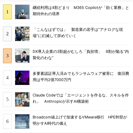
継続利用は4割どまり M365 Copilotが「効く業務」と
期待外れの境界
「こんなはずでは」 製造業の若手は“アナログな現
場”に幻滅して辞めていく
DX導入企業の3割超がむしろ「負担増」 9割が陥る“内
製化のわな”
多要素認証導入済みでもランサムウェア被害に 復旧費
用は平均2億7000万円
Claude Codeでは「エージェントを作るな、スキルを作
れ」 Anthropicが示すAI構築術
Broadcom値上げで加速するVMware移行 HPE幹部が
明かすAI時代の備え