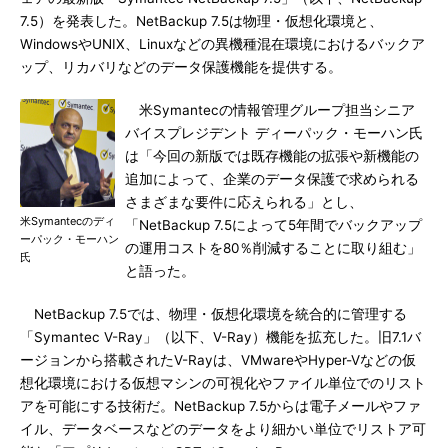
7.5）を発表した。NetBackup 7.5は物理・仮想化環境と、
WindowsやUNIX、Linuxなどの異機種混在環境におけるバックア
ップ、リカバリなどのデータ保護機能を提供する。
米Symantecの情報管理グループ担当シニア
バイスプレジデント ディーパック・モーハン氏
は「今回の新版では既存機能の拡張や新機能の
追加によって、企業のデータ保護で求められる
さまざまな要件に応えられる」とし、
米Symantecのディ
「NetBackup 7.5によって5年間でバックアップ
ーパック・モーハン
の運用コストを80％削減することに取り組む」
氏
と語った。
NetBackup 7.5では、物理・仮想化環境を統合的に管理する
「Symantec V-Ray」（以下、V-Ray）機能を拡充した。旧7.1バ
ージョンから搭載されたV-Rayは、VMwareやHyper-Vなどの仮
想化環境における仮想マシンの可視化やファイル単位でのリスト
アを可能にする技術だ。NetBackup 7.5からは電子メールやファ
イル、データベースなどのデータをより細かい単位でリストア可