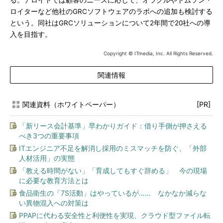
る。デロイトでは顧客のニーズに応じて、オラクルやトムソン・
ロイターなど他社のGRCソフトウェアのラボへの追加も検討する
という。同社はGRCソリューションについて2年間で20社への導
入を目指す。
Copyright © ITmedia, Inc. All Rights Reserved.
関連情報
関連資料（ホワイトペーパー）
[PR]
「新リース会計基準」早わかりガイド：借り手側が押さえる
べき3つの重要事項
ITエンジニア不足を解消し採用のミスマッチを防ぐ、「外部
人材活用」の実態
「教える時間がない」「育成してもすぐ辞める」 今の現場
に必要な教育方法とは
食品衛生の「7S活動」はやっているが…… なかなか減らな
い異物混入への対策は
PPAPに代わる安全性と利便性を実現、クラウド型ファイル転