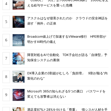
「COBOL」「JCL」計7000本のAWS移行 2000社を支
える給与サービスを襲った危機
アスクルはなぜ侵害されたのか クラウドの安全神話を
崩す「例外」の正体
Broadcom値上げで加速するVMware移行 HPE幹部が
明かすAI時代の備え
障害対処をAIで自動化 TDK子会社が語る「自律型」予
知保全システムの裏側
DX導入企業の3割超がむしろ「負担増」 9割が陥る“内
製化のわな”
Microsoft 365の知られざる5つの裏口 パスワードを
変えても攻撃者は消えない
満足度87%と28%を分ける「尊重」 情シスが人材を手