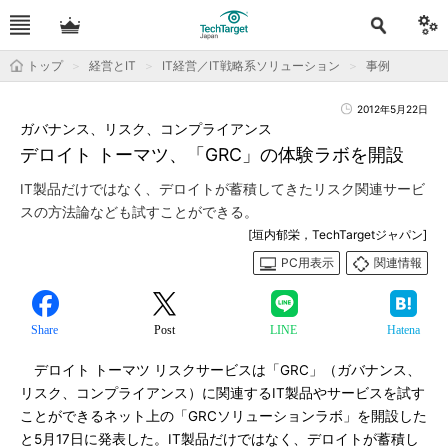
トップ
経営とIT
IT経営／IT戦略系ソリューション
事例
2012年5月22日
ガバナンス、リスク、コンプライアンス
デロイト トーマツ、「GRC」の体験ラボを開設
IT製品だけではなく、デロイトが蓄積してきたリスク関連サービ
スの方法論なども試すことができる。
[垣内郁栄，TechTargetジャパン]
PC用表示
関連情報
Share
Post
LINE
Hatena
デロイト トーマツ リスクサービスは「GRC」（ガバナンス、
リスク、コンプライアンス）に関連するIT製品やサービスを試す
ことができるネット上の「GRCソリューションラボ」を開設した
と5月17日に発表した。IT製品だけではなく、デロイトが蓄積し