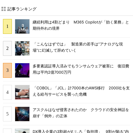
記事ランキング
継続利用は4割どまり M365 Copilotが「効く業務」と
期待外れの境界
「こんなはずでは」 製造業の若手は“アナログな現
場”に幻滅して辞めていく
多要素認証導入済みでもランサムウェア被害に 復旧費
用は平均2億7000万円
「COBOL」「JCL」計7000本のAWS移行 2000社を支
える給与サービスを襲った危機
アスクルはなぜ侵害されたのか クラウドの安全神話を
崩す「例外」の正体
DX導入企業の3割超がむしろ「負担増」 9割が陥る“内