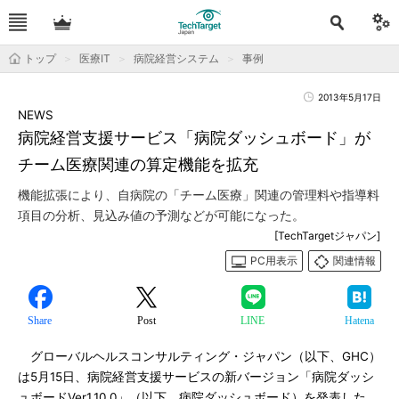
トップ
医療IT
病院経営システム
事例
2013年5月17日
NEWS
病院経営支援サービス「病院ダッシュボード」が
チーム医療関連の算定機能を拡充
機能拡張により、自病院の「チーム医療」関連の管理料や指導料
項目の分析、見込み値の予測などが可能になった。
[TechTargetジャパン]
PC用表示
関連情報
Share
Post
LINE
Hatena
グローバルヘルスコンサルティング・ジャパン（以下、GHC）
は5月15日、病院経営支援サービスの新バージョン「病院ダッシ
ュボードVer1.10.0」（以下、病院ダッシュボード）を発表した。