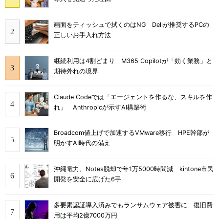
画面をティッシュで拭くのはNG Dellが推奨するPCの
正しいお手入れ方法
継続利用は4割どまり M365 Copilotが「効く業務」と
期待外れの境界
Claude Codeでは「エージェントを作るな、スキルを作
れ」 Anthropicが示すAI構築術
Broadcom値上げで加速するVMware移行 HPE幹部が
明かすAI時代の備え
沖縄電力、Notes脱却で年1万5000時間減 kintone市民
開発を安全に広げた6手
多要素認証導入済みでもランサムウェア被害に 復旧費
用は平均2億7000万円