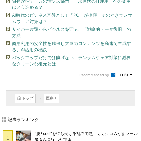
負担が増す一方の情シス部門 「次世代のIT運用」への変革
はどう進める？
AI時代のビジネス基盤として「PC」が復権 そのときランサ
ムウェア対策は？
サイバー攻撃からビジネスを守る、「戦略的データ復旧」の
方法
商用利用の安全性を確保し大量のコンテンツを高速で生成す
る、AI活用の秘訣
バックアップだけでは防げない、ランサムウェア対策に必要
なクリーンな復元とは
Recommended by
トップ
医療IT
記事ランキング
“脱Excel”を待ち受ける乱立問題 カカクコムが新ツール
導入を見送った理由