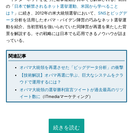
の「
日本で解禁されるネット選挙運動、米国から学べること
は？
」に続き、2012年の米大統領選挙において、
SNS
と
ビッグデ
ータ
分析を活用したオバマ・バイデン陣営の巧みなネット選挙運
動を紹介。当初苦戦を強いられていた同陣営が再選を果たした背
景を解説する。その戦略には日本でも応用できるノウハウが詰ま
っている。
関連記事
オバマ大統領を再選させた「ビッグデータ分析」の衝撃
【技術解説】オバマ再選に学ぶ、巨大なシステムをクラ
ウドで運用するには？
オバマ大統領の選挙勝利宣言ツイートが過去最高のリツ
イート数に
（ITmediaマーケティング）
続きを読む