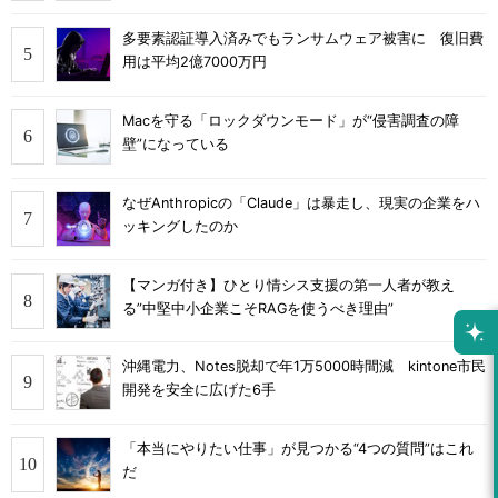
多要素認証導入済みでもランサムウェア被害に 復旧費
用は平均2億7000万円
Macを守る「ロックダウンモード」が“侵害調査の障
壁”になっている
なぜAnthropicの「Claude」は暴走し、現実の企業をハ
ッキングしたのか
【マンガ付き】ひとり情シス支援の第一人者が教え
る”中堅中小企業こそRAGを使うべき理由”
沖縄電力、Notes脱却で年1万5000時間減 kintone市民
開発を安全に広げた6手
「本当にやりたい仕事」が見つかる“4つの質問”はこれ
だ