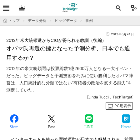
トップ
データ分析
ビッグデータ
事例
2013年5月24日
2012年米大統領選からCIOが得られる教訓（後編）
オバマ氏再選の鍵となった予測分析、日本でも通
用するか？
2012年の米大統領選は投票総数1億2600万人となる一大イベント
だった。ビッグデータと予測技術を巧みに使い勝利したオバマ陣
営は、人口統計的な分類ではない“有権者の政治を変える能力”を
測定していた。
[Linda Tucci，TechTarget]
PC用表示
Share
Post
LINE
Hatena
インターネットを使った選挙運動が日本でも解禁される。前回