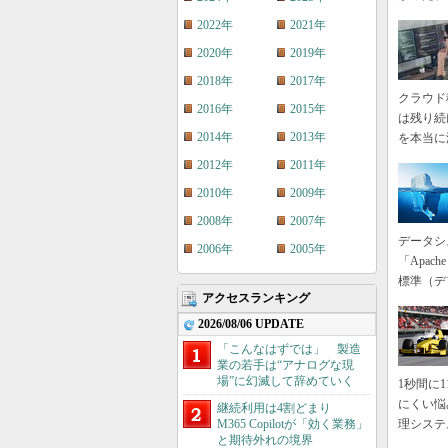
2022年
2021年
2020年
2019年
2018年
2017年
クラウド
2016年
2015年
は残り続
2014年
2013年
を本当に
2012年
2011年
2010年
2009年
2008年
2007年
データシ
2006年
2005年
「Apac
標準（デ
アクセスランキング
2026/08/06 UPDATE
「こんなはずでは」 製造
業の若手は“アナログな現
場”に幻滅して辞めていく
1秒間に
にくい悩
継続利用は4割どまり
M365 Copilotが「効く業務」
理システ
と期待外れの境界