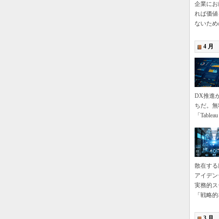
企業にお
れば価値
ないため
4 月
DX推進
ちだ。無
「Tabl
散在する
アイデン
実務的ス
「戦略的
3 月