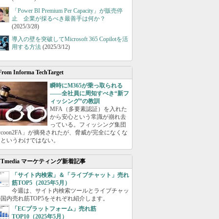
「Power BI Premium Per Capacity」が販売停
止 企業が採るべき最善手は何か？
(2025/3/28)
導入の壁を突破してMicrosoft 365 Copilotを活
用する方法
(2025/3/12)
From Informa TechTarget
瞬時にM365が乗っ取られる
――全社員に周知すべき“新フ
ィッシング”の教訓
MFA（多要素認証）を入れた
から安心という常識が崩れ去
っている。フィッシング集団
ycoon2FA」が摘発されたが、脅威が完全になくな
たというわけではない。
ITmedia マーケティング新着記事
「サイト内検索」＆「ライブチャット」売れ
筋TOP5（2025年5月）
今週は、サイト内検索ツールとライブチャッ
国内売れ筋TOP5をそれぞれ紹介します。
「ECプラットフォーム」売れ筋
TOP10（2025年5月）