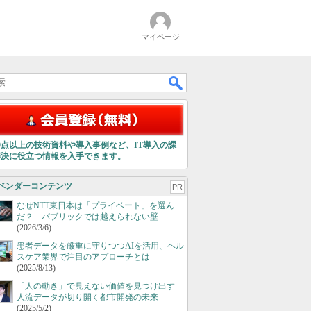
マイページ
00点以上の技術資料や導入事例など、IT導入の課
解決に役立つ情報を入手できます。
ベンダーコンテンツ
PR
なぜNTT東日本は「プライベート」を選ん
だ？ パブリックでは越えられない壁
(2026/3/6)
患者データを厳重に守りつつAIを活用、ヘル
スケア業界で注目のアプローチとは
(2025/8/13)
「人の動き」で見えない価値を見つけ出す
人流データが切り開く都市開発の未来
(2025/5/2)