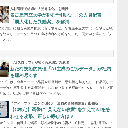
人材管理で組織の「見える化」を断行
名古屋市立大学が挑む“忖度なし”の人員配置
「属人化した異動案」を解消
の記憶」に頼る異動案作成はもう限界だ。名古屋市立大学は、分散した職
を統合し、データに基づく適材適所へと舵を切った。同大学が選んだ「人
」とは。
「AIスロップ」が招く意思決定の崩壊
新たな技術的負債「AI生成のごみデータ」が社内
を埋め尽くす
ロップ」は、企業のデータ品質や経営判断に悪影響を与えたり、低品質なデ
Iモデルが再学習する悪循環を生じさせたりする可能性がある。こうした事
ために、CIOやIT担当者は何をすべきか。
『ディープラーニングG検定 最強の合格問題集』出張版：
【G検定】画像に“見えない改変”を加えてAIを惑
わせる攻撃、正しい呼び方は？
礎から法律・倫理まで幅広い領域が問われる資格「G検定」。試験範囲の中