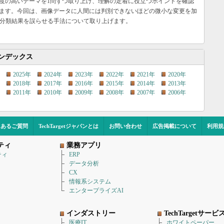
度の高いテーマを1問ずつ取り上げ、理解の定着に役立つポイントを確認
ます。今回は、画像データに人間には判別できないほどの微小な変更を加
の分類結果を誤らせる手法について取り上げます。
ンデックス
2025年
2024年
2023年
2022年
2021年
2020年
2018年
2017年
2016年
2015年
2014年
2013年
2011年
2010年
2009年
2008年
2007年
2006年
くあるご質問
TechTargetジャパンとは
お問い合わせ
広告掲載について
利用規
ティ
業務アプリ
ティ
ERP
データ分析
CX
情報系システム
エンタープライズAI
インダストリー
TechTargetサービ
医療IT
ホワイトペーパー