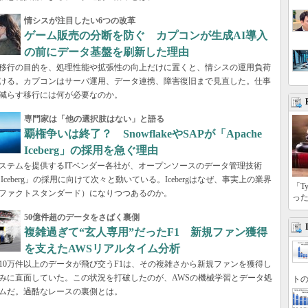
情シスが注目したい6つの改革
ゲーム販売の分断を防ぐ カプコンが生成AI導入
の前にデータ基盤を刷新した理由
移行の目的を、処理性能や拡張性の向上だけに置くと、情シスの運用負荷
ける。カプコンはサーバ運用、データ連携、障害復旧まで見直した。仕事
減らす移行には何が必要なのか。
専門家は「他の選択肢はない」と語る
覇権争いは終了？ SnowflakeやSAPが「Apache
Iceberg」の採用を急ぐ理由
ステムを提供するITベンダー各社が、オープンソースのデータ管理技術
he Iceberg」の採用に向けて次々と動いている。Icebergはなぜ、事実上の業界
「T
ファクトスタンダード）になりつつあるのか。
っ
50億件超のデータをさばく裏側
複雑過ぎて“玄人専用”だったF1 新規ファン獲得
を支えたAWSリアルタイム分析
110万件以上のデータが飛び交うF1は、その複雑さから新規ファンを獲得し
みに直面していた。この状況を打破したのが、AWSの機械学習とデータ処
トの
ムだ。過酷なレースの裏側とは。