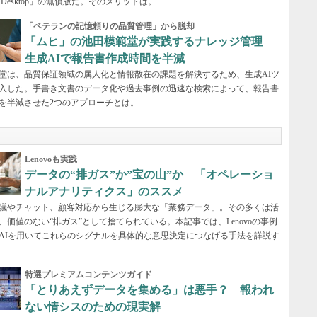
eau Desktop」の無償版だ。そのメリットは。
「ベテランの記憶頼りの品質管理」から脱却
「ムヒ」の池田模範堂が実践するナレッジ管理
生成AIで報告書作成時間を半減
堂は、品質保証領域の属人化と情報散在の課題を解決するため、生成AIツ
入した。手書き文書のデータ化や過去事例の迅速な検索によって、報告書
を半減させた2つのアプローチとは。
Lenovoも実践
データの“排ガス”か”宝の山”か 「オペレーショ
ナルアナリティクス」のススメ
議やチャット、顧客対応から生じる膨大な「業務データ」。その多くは活
、価値のない“排ガス”として捨てられている。本記事では、Lenovoの事例
AIを用いてこれらのシグナルを具体的な意思決定につなげる手法を詳説す
特選プレミアムコンテンツガイド
「とりあえずデータを集める」は悪手？ 報われ
ない情シスのための現実解