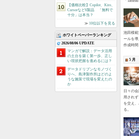
「Tabl
【価格比較】Copilot、Kiro、
Cursorなど6製品 「無料で
十分」は本当？
≫
10位以下を見る
池田模範
ホワイトペーパーランキング
ールを導
2026/08/06 UPDATE
作成時間
マンガで解説：データ活用
の土台を築く第一歩、正し
5 月
い現状把握を進めるには？
データドリブンなモノづく
りへ、島津製作所はどのよ
うな施策で現場を変えたの
か
日々の会
用されず
を交え、
る。