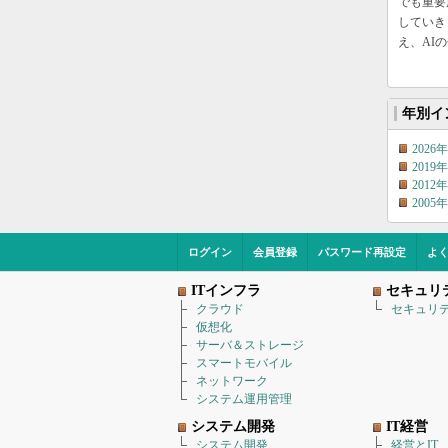
でも重要
していき
え、AI
年別イ
2026年
2019年
2012年
2005年
ログイン
会員登録
パスワード再設定
よ
ITインフラ
セキュリ
クラウド
セキュリ
仮想化
サーバ＆ストレージ
スマートモバイル
ネットワーク
システム運用管理
システム開発
IT経営
システム開発
経営とIT