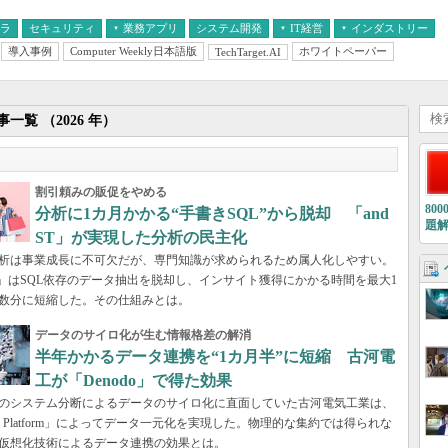
フラ
セキュリティ
業務アプリ
システム開発
IT経営
インダストリー
導入事例
Computer Weekly日本語版
ホワイトペーパー
TechTarget.AI
AI
経営とIT
医療IT
中堅・中小企業とIT
教育IT
一覧 （2026 年）
割引頼みの販促をやめる
80
分析に1カ月かかる“手書きSQL”から脱却 「and
題
ST」が実現した分析の民主化
析は事業成長に不可欠だが、専門知識が求められるため属人化しやすい。
 ST」はSQL依存のデータ抽出を脱却し、インサイト獲得にかかる時間を最大1
数分に短縮した。その仕組みとは。
データのサイロ化が生む情報格差の解消
半年かかるデータ連携を“1カ月半”に短縮 古河電
工が「Denodo」で得た効果
のシステム分断によるデータのサイロ化に直面していた古河電気工業は、
do Platform」によってデータ一元化を実現した。物理的な集約では得られな
仮想化技術によるデータ連携の効果とは。