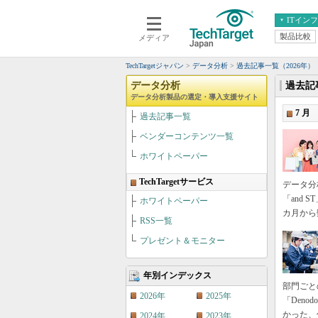
ITイン
製品比較
メディア
クラウド
エンタープライズ
ERP
仮想化
TechTargetジャパン
データ分析
過去記事一覧（2026年）
データ分析
サーバ＆ストレージ
データ分析
過去記事
データ分析製品の選定・導入支援サイト
CX
スマートモバイル
7 月
過去記事一覧
情報系システム
ネットワーク
ベンダーコンテンツ一覧
システム運用管理
ホワイトペーパー
TechTargetサービス
データ分
「and
ホワイトペーパー
カ月から
RSS一覧
プレゼント＆モニター
年別インデックス
部門ごと
2026年
2025年
「Deno
かった、
2024年
2023年