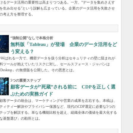
けるデータ活用の重要性は高まりつつある。一方、“データを集めさえす
を生み出せる”という誤解も広まっている。企業のデータ活用を失敗させ
の考え方を整理する。
“強制公開”なしで本格分析
無料版「Tableau」が登場 企業のデータ活用をど
う変える？
が叫ばれる一方で、機密データを扱う分析はセキュリティの壁に阻まれが
料ツールが抱えていたリスクに対し、セールスフォース・ジャパンは
eau Desktop」の無償版を公開した。その恩恵とは。
5つの重要ステップ
顧客データが”死蔵”される前に CDPを正しく選
ぶための実務ガイド
顧客データの統合は、マーケティングや営業の成果を左右する。本稿は、
ティティー解決やプライバシー保護など、現代のCDP選定に必要な5つの
テップを解説する。単なる機能比較を超え、組織全体の価値を最大化する
な基盤選び」の勘所とは。