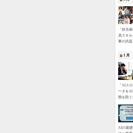
「担当者
員スキル
事の武器
1 月
「AIス
ータをA
態を防ぐ
AIの基