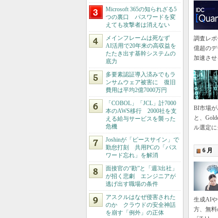
Microsoft 365の知られざる5
つの裏口 パスワードを変
えても攻撃者は消えない
メインフレームは死なず
調査レポー
AI活用で20年来の高収益を
億超のデ
たたき出す基幹システムの
加速させ
底力
多要素認証導入済みでもラ
ンサムウェア被害に 復旧
費用は平均2億7000万円
「COBOL」「JCL」計7000
BI市場が
本のAWS移行 2000社を支
と、Gol
える給与サービスを襲った
危機
ル選定に
Joshinが「ピースサイン」で
勤怠打刻 共用PCの「パス
6 月
ワード忘れ」を解消
面接官の“勘”と「週3出社」
が招く悲劇 エンジニアが
逃げ出す職場の条件
アスクルはなぜ侵害された
生成AI
のか クラウドの安全神話
方、無料
を崩す「例外」の正体