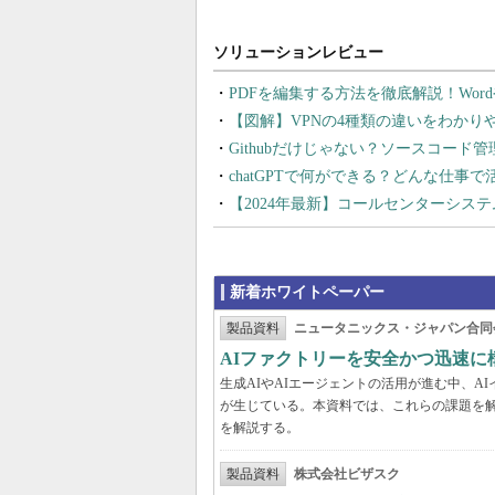
PDFを編集する方法を徹底解説！Wor
【図解】VPNの4種類の違いをわか
Githubだけじゃない？ソースコード
chatGPTで何ができる？どんな仕事
【2024年最新】コールセンターシス
新着ホワイトペーパー
製品資料
ニュータニックス・ジャパン合同
AIファクトリーを安全かつ迅速に
生成AIやAIエージェントの活用が進む中、
が生じている。本資料では、これらの課題を解
を解説する。
製品資料
株式会社ビザスク