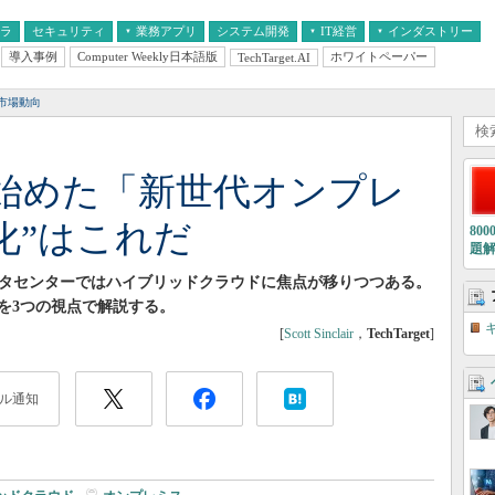
フラ
セキュリティ
業務アプリ
システム開発
IT経営
インダストリー
導入事例
Computer Weekly日本語版
ホワイトペーパー
TechTarget.AI
AI
経営とIT
医療IT
中堅・中小企業とIT
教育IT
市場動向
し始めた「新世代オンプレ
化”はこれだ
80
題
ータセンターではハイブリッドクラウドに焦点が移りつつある。
を3つの視点で解説する。
[
Scott Sinclair
，
TechTarget
]
ル通知