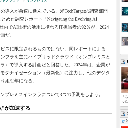
ッドクラウド
|
オンプレミス
入が急速に進んでいる。米TechTargetの調査部門
）がまとめた調査レポート「Navigating the Evolving AI
e」によると、社内でAI技術の活用に携わるIT担当者の92％が、2024
計画だ。
ービスに限定されるものではない。同レポートによる
のインフラを主にハイブリッドクラウド（オンプレミスと
ラ）で導入する計画だと回答した。2024年は、企業が
のモダナイゼーション（最新化）に注力し、他のデジタ
取り組む年になる。
オンプレミスインフラについて3つの予測をしよう。
「T
っ
入”が加速する
2