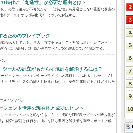
、AI時代に「創造性」が必要な理由とは？
率化」の取り組みは不可欠だが、「創造性」も見過ごせない重要な要素の
性をブーストする“第4世代AI”について解説する。
するためのプレイブック
領域も拡大している。その一方でセキュリティ対策は追い付いておら
資料では、AI時代に組織が注力すべき5つの領域について解説する。
パン
穴、ツールの乱立がもたらす混乱を解消するには？
エージェンティックエンタープライズへと移行しつつある。しかし、AI
セキュリティリスクの増大を招きかねない。安全に運用するにはどうした
ース・ジャパン
Iエージェント活用の現在地と成功のヒント
ォーメーションへと舵を切る一方で、複雑なIT環境やデータの断片化が
用する際の課題とは何か。成功を阻む要因と解決策を調査レポートで解