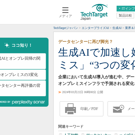
ITイン
製品比較
メディア
クラウド
エンタープライズ
ERP
仮想化
TechTargetジャパン
エンタープライズAI
生成AI
業界＆
データ分析
サーバ＆ストレージ
データセンターに再び脚光？
CX
スマートモバイル
ココ知り！
生成AIで加速
情報系システム
ネットワーク
成AIとオンプレ回帰の関
ミス」“3つの変
システム運用管理
ewオンプレミスの3変化
企業において生成AI導入が進む中、デ
オンプレミスインフラで予測される変化
ータセンター再評価の背
≫
2024年03月22日 06時00分 公開
印刷／PDF
メー
関連キーワード