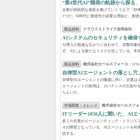
“第4世代AI”開発の軌跡から探る
企業が持続的な成長を遂げていくうえで「効
1つだ。AI時代に創造性が必要な理由と、創造
製品資料
クラウドストライク合同会社
AIシステムのセキュリティを確保
AI導入の急速な広がりに合わせて、攻撃対象
ず、AIによる新たなリスクが生じている。本
製品資料
株式会社セールスフォース・ジャ
自律型AIエージェントの落とし
自律型AIエージェントの隆盛に伴い、企業は
エージェントの急増は、ガバナンスの欠如や
らよいか。
市場調査・トレンド
株式会社セールスフォ
ITリーダー1050人に聞いた、A
多くの企業がエージェンティック・トランスフ
その障壁となっている。AIエージェントを利
説する。