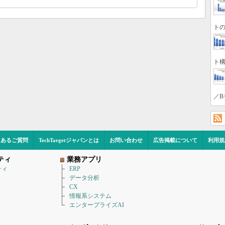
トの
ト構
／B
くあるご質問
TechTargetジャパンとは
お問い合わせ
広告掲載について
利用規
ティ
業務アプリ
ティ
ERP
データ分析
CX
情報系システム
エンタープライズAI