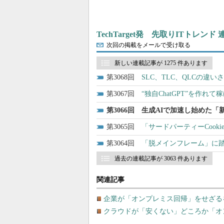
TechTarget発 先取りITトレンド
次回の掲載をメールで受け取る
新しい連載記事が 1275 件あります
3068
SLC、TLC、QLCの違
3067
“独自ChatGPT”を作れて
3066
生成AIで加速し始めた「
3065
「サードパーティーCook
3064
「脱メインフレーム」に踏
過去の連載記事が 3063 件あります
関連記事
企業が「オンプレミス回帰」をせざる
クラウドが「安くない」どころか「オ