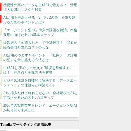
機密性の高いデータを生成AIで扱える？ 活用
拡大を阻むリスクと対策
AI活用を停滞させる「2：6：2の壁」を乗り越
えるためのポイントとは？
「エージェント型AI」導入の課題を解消、本格
運用に向けた4つの基本ステップ
経営層の「AI導入しろ」で予算破綻？ 95％が
陥る失敗と隠れコストのわな
AI活用のつまずきポイント 「社内データ活用
の壁」を乗り越える方法とは
生成AIを“安心して使える”環境を整備するに
は？ 注意点と実践方法を解説
ビジネス課題を自律的に解決する「データエー
ジェント」の仕組みと構築ガイド
AIの導入だけで終わらせない、全社規模でAIを
定着させるための4つのステップ
2026年の製造業界トレンド、エージェント型AI
が切り開く未来とは
ITmedia マーケティング新着記事