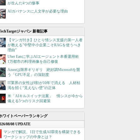
が生んだ4つの惨事
AIガバナンスに人文学が必要な理由
TechTargetジャパン 新着記事
【マンガ付き】ひとり情シス支援の第一人者
が教える”中堅中小企業こそRAGを使うべき
理由”
Uber Eatsに学ぶAIエージェント本番運用術
1万都市の料理画像を自己修復
Azureは限界ギリギリ 絶好調Microsoftを襲
う「GPU不足」の深刻度
IT業界の女性は9割が10年で消える 人材枯
渇を招く“見えない壁”の正体
米「AIキルスイッチ法案」 情シスが今から
備える5つのリスク回避策
ホワイトペーパーランキング
026/08/08 UPDATE
マンガで解説、1日で生成AI環境を構築できる
ワークショップの中身とは？