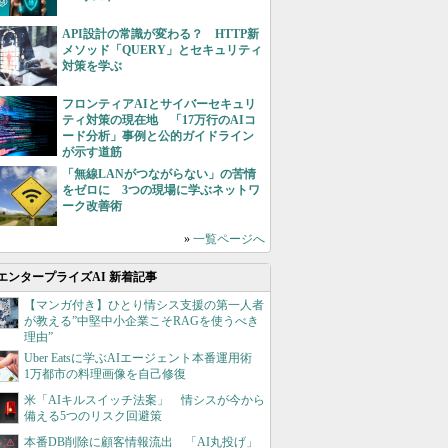
API設計の常識が変わる？ HTTP新
メソッド「QUERY」とセキュリティ
対策を学ぶ
フロンティアAIとサイバーセキュリ
ティ対策の現在地 「17万行のAIコ
ード分析」事例と公的ガイドライン
が示す道筋
「無線LANがつながらない」の苦情
をゼロに 3つの現場に学ぶネットワ
ーク改善術
»
一覧ページへ
エンタープライズAI 新着記事
【マンガ付き】ひとり情シス支援の第一人者
が教える”中堅中小企業こそRAGを使うべき
理由”
Uber Eatsに学ぶAIエージェント本番運用術
1万都市の料理画像を自己修復
米「AIキルスイッチ法案」 情シスが今から
備える5つのリスク回避策
本番DB削除に顧客情報流出 「AI丸投げ」