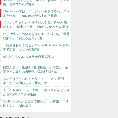
継続利用は4割どまり M365 Copilotが「効く業
務」と期待外れの境界
Claude Codeでは「エージェントを作るな、スキ
ルを作れ」 Anthropicが示すAI構築術
【マンガ付き】ひとり情シス支援の第一人者が
教える”中堅中小企業こそRAGを使うべき理由”
ひとり情シスの負荷を減らす 生成AIを「優秀
な部下」に変える活用例6選
「結局使わなくなる」Microsoft 365 Copilotを半
年で定着 キリンの3施策
AIガバナンスに人文学が必要な理由
日立が放つ「生成AI×数理最適化」の威力 生
産ライン設計の自動化で工数87％削減
あなたはどっちのキャリア？ 「AIの専門
家」か「人間らしさで勝負」か
米「AIキルスイッチ法案」 情シスが今から備
える5つのリスク回避策
Copilot Studioがここまで使えた 大林組「作り
込まない」AIの成果