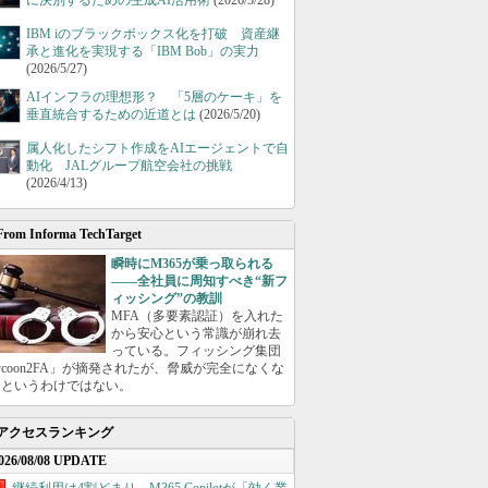
に決別するための生成AI活用術
(2026/5/28)
IBM iのブラックボックス化を打破 資産継
承と進化を実現する「IBM Bob」の実力
(2026/5/27)
AIインフラの理想形？ 「5層のケーキ」を
垂直統合するための近道とは
(2026/5/20)
属人化したシフト作成をAIエージェントで自
動化 JALグループ航空会社の挑戦
(2026/4/13)
From Informa TechTarget
瞬時にM365が乗っ取られる
――全社員に周知すべき“新フ
ィッシング”の教訓
MFA（多要素認証）を入れた
から安心という常識が崩れ去
っている。フィッシング集団
ycoon2FA」が摘発されたが、脅威が完全になくな
たというわけではない。
アクセスランキング
026/08/08 UPDATE