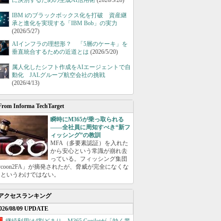
に決別するための生成AI活用術
(2026/5/28)
IBM iのブラックボックス化を打破 資産継
承と進化を実現する「IBM Bob」の実力
(2026/5/27)
AIインフラの理想形？ 「5層のケーキ」を
垂直統合するための近道とは
(2026/5/20)
属人化したシフト作成をAIエージェントで自
動化 JALグループ航空会社の挑戦
(2026/4/13)
From Informa TechTarget
瞬時にM365が乗っ取られる
――全社員に周知すべき“新フ
ィッシング”の教訓
MFA（多要素認証）を入れた
から安心という常識が崩れ去
っている。フィッシング集団
ycoon2FA」が摘発されたが、脅威が完全になくな
たというわけではない。
アクセスランキング
026/08/09 UPDATE