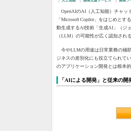
人工知能
|
開発支援サービス
|
開発ツ
OpenAIのAI（人工知能）チャットbo
「Microsoft Copilot」を
動生成するAI技術「生成AI」（ジ
（LLM）の可能性が広く認知され
今やLLMの用途は日常業務の補
ジネスの差別化にも役立てられてい
のアプリケーション開発とは根本
「AIによる開発」と従来の開