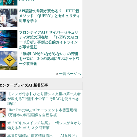
API設計の常識が変わる？ HTTP新
メソッド「QUERY」とセキュリティ
対策を学ぶ
フロンティアAIとサイバーセキュリ
ティ対策の現在地 「17万行のAIコ
ード分析」事例と公的ガイドライン
が示す道筋
「無線LANがつながらない」の苦情
をゼロに 3つの現場に学ぶネットワ
ーク改善術
»
一覧ページへ
エンタープライズAI 新着記事
【マンガ付き】ひとり情シス支援の第一人者
が教える”中堅中小企業こそRAGを使うべき
理由”
Uber Eatsに学ぶAIエージェント本番運用術
1万都市の料理画像を自己修復
米「AIキルスイッチ法案」 情シスが今から
備える5つのリスク回避策
本番DB削除に顧客情報流出 「AI丸投げ」