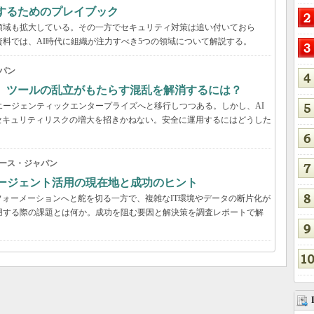
するためのプレイブック
領域も拡大している。その一方でセキュリティ対策は追い付いておら
資料では、AI時代に組織が注力すべき5つの領域について解説する。
パン
穴、ツールの乱立がもたらす混乱を解消するには？
エージェンティックエンタープライズへと移行しつつある。しかし、AI
セキュリティリスクの増大を招きかねない。安全に運用するにはどうした
ース・ジャパン
Iエージェント活用の現在地と成功のヒント
ォーメーションへと舵を切る一方で、複雑なIT環境やデータの断片化が
用する際の課題とは何か。成功を阻む要因と解決策を調査レポートで解