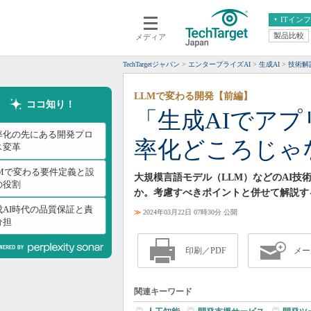
ITイン
製品比較
メディア
クラウド
エンタープライズ
ERP
仮想化
TechTargetジャパン
エンタープライズAI
生成AI
技術解
データ分析
サーバ＆ストレージ
LLMで変わる開発【前編】
CX
スマートモバイル
ココ知り！
「生成AIでア
情報系システム
ネットワーク
率化の先にある開発プロ
率化どころじゃ
システム運用管理
ス変革
LMで変わる要件定義と設
大規模言語モデル（LLM）などのAI
の役割
か。考慮すべきポイントと併せて解説す
成AI時代の品質保証と責
≫
2024年03月22日 07時30分 公開
分担
印刷／PDF
メー
関連キーワード