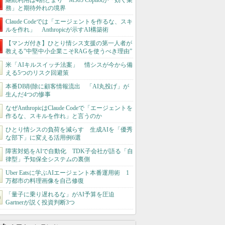
継続利用は4割どまり M365 Copilotが「効く業
務」と期待外れの境界
Claude Codeでは「エージェントを作るな、スキ
ルを作れ」 Anthropicが示すAI構築術
【マンガ付き】ひとり情シス支援の第一人者が
教える”中堅中小企業こそRAGを使うべき理由”
米「AIキルスイッチ法案」 情シスが今から備
える5つのリスク回避策
本番DB削除に顧客情報流出 「AI丸投げ」が
生んだ4つの惨事
なぜAnthropicはClaude Codeで「エージェントを
作るな、スキルを作れ」と言うのか
ひとり情シスの負荷を減らす 生成AIを「優秀
な部下」に変える活用例6選
障害対処をAIで自動化 TDK子会社が語る「自
律型」予知保全システムの裏側
Uber Eatsに学ぶAIエージェント本番運用術 1
万都市の料理画像を自己修復
「量子に乗り遅れるな」がAI予算を圧迫
Gartnerが説く投資判断3つ