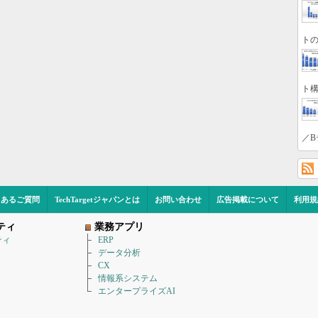
トの
ト構
／B
くあるご質問
TechTargetジャパンとは
お問い合わせ
広告掲載について
利用規
ティ
業務アプリ
ティ
ERP
データ分析
CX
情報系システム
エンタープライズAI