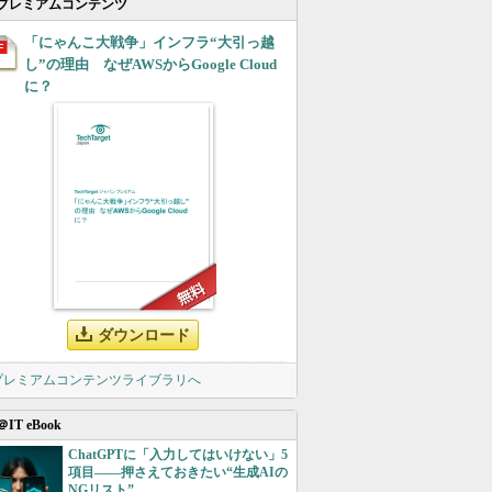
プレミアムコンテンツ
「にゃんこ大戦争」インフラ“大引っ越
し”の理由 なぜAWSからGoogle Cloud
に？
ダウンロード
 プレミアムコンテンツライブラリへ
＠IT eBook
ChatGPTに「入力してはいけない」5
項目――押さえておきたい“生成AIの
NGリスト”