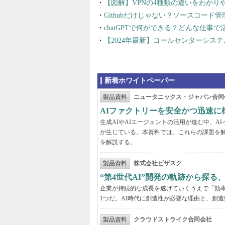
【図解】VPNの4種類の違いをわか
Githubだけじゃない？ソースコード
chatGPTで何ができる？どんな仕事
【2024年最新】コールセンターシス
新着ホワイトペーパー
製品資料
ニュータニックス・ジャパン合同
AIファクトリーを安全かつ迅速に
生成AIやAIエージェントの活用が進む中、
が生じている。本資料では、これらの課題を解
を解説する。
製品資料
株式会社ビザスク
“第4世代AI”開発の軌跡から探る
企業が持続的な成長を遂げていくうえで「効
1つだ。AI時代に創造性が必要な理由と、創造
製品資料
クラウドストライク合同会社