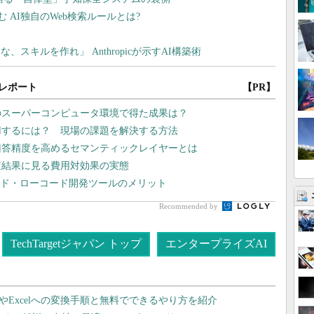
レポート
【PR】
のスーパーコンピュータ環境で得た成果は？
用するには？ 現場の課題を解決する方法
回答精度を高めるセマンティックレイヤーとは
査結果に見る費用対効果の実態
ード・ローコード開発ツールのメリット
Recommended by
TechTargetジャパン トップ
エンタープライズAI
dやExcelへの変換手順と無料でできるやり方を紹介