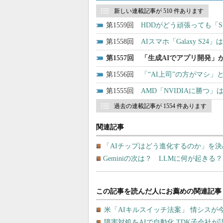
新しい連載記事が 510 件あります
1559
HDDがどう頑張っても「S
1558
AIスマホ「Galaxy S24
1557
「生成AIでアプリ開発」
1556
「“AI上司”の方がマシ
1555
AMD「NVIDIAに勝つ
過去の連載記事が 1554 件あります
関連記事
「AIチップはどう進化するのか」を決
Geminiの次は？ LLMに何が起きる