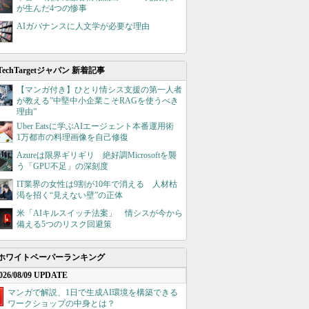
が生んだ4つの惨事
AIガバナンスに人文学が必要な理由
TechTargetジャパン 新着記事
【マンガ付き】ひとり情シス支援の第一人者
が教える”中堅中小企業こそRAGを使うべき
理由”
Uber Eatsに学ぶAIエージェント本番運用術
1万都市の料理画像を自己修復
Azureは限界ギリギリ 絶好調Microsoftを襲
う「GPU不足」の深刻度
IT業界の女性は9割が10年で消える 人材枯
渇を招く“見えない壁”の正体
米「AIキルスイッチ法案」 情シスが今から
備える5つのリスク回避策
ホワイトペーパーランキング
026/08/09 UPDATE
マンガで解説、1日で生成AI環境を構築できる
ワークショップの中身とは？