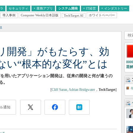
フラ
セキュリティ
業務アプリ
システム開発
IT経営
インダストリー
導入事例
Computer Weekly日本語版
ホワイトペーパー
TechTarget.AI
AI
経営とIT
医療IT
中堅・中小企業とIT
教育IT
説
プリ開発」がもたらす、効
ない“根本的な変化”とは
80
題
技術を用いたアプリケーション開発は、従来の開発と何が違うの
る。
[
Cliff Saran, Adrian Bridgwater
，
TechTarget
]
ル通知