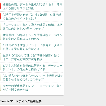
機密性の高いデータを生成AIで扱える？ 活用
拡大を阻むリスクと対策
AI活用を停滞させる「2：6：2の壁」を乗り越
えるためのポイントとは？
「エージェント型AI」導入の課題を解消、本格
運用に向けた4つの基本ステップ
経営層の「AI導入しろ」で予算破綻？ 95％が
陥る失敗と隠れコストのわな
AI活用のつまずきポイント 「社内データ活用
の壁」を乗り越える方法とは
生成AIを“安心して使える”環境を整備するに
は？ 注意点と実践方法を解説
ビジネス課題を自律的に解決する「データエー
ジェント」の仕組みと構築ガイド
AIの導入だけで終わらせない、全社規模でAIを
定着させるための4つのステップ
2026年の製造業界トレンド、エージェント型AI
が切り開く未来とは
ITmedia マーケティング新着記事