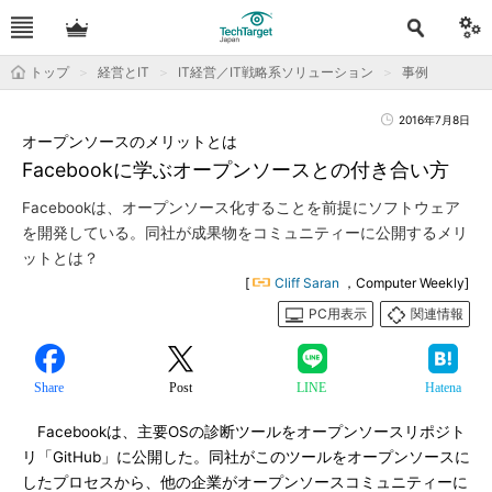
トップ
経営とIT
IT経営／IT戦略系ソリューション
事例
2016年7月8日
オープンソースのメリットとは
Facebookに学ぶオープンソースとの付き合い方
Facebookは、オープンソース化することを前提にソフトウェア
を開発している。同社が成果物をコミュニティーに公開するメリ
ットとは？
[
Cliff Saran
，Computer Weekly]
PC用表示
関連情報
Share
Post
LINE
Hatena
Facebookは、主要OSの診断ツールをオープンソースリポジト
リ「GitHub」に公開した。同社がこのツールをオープンソースに
したプロセスから、他の企業がオープンソースコミュニティーに