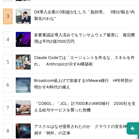
DX導入企業の3割超がむしろ「負担増」 9割が陥る“内
製化のわな”
多要素認証導入済みでもランサムウェア被害に 復旧費
用は平均2億7000万円
Claude Codeでは「エージェントを作るな、スキルを作
れ」 Anthropicが示すAI構築術
Broadcom値上げで加速するVMware移行 HPE幹部が
明かすAI時代の備え
「COBOL」「JCL」計7000本のAWS移行 2000社を支
える給与サービスを襲った危機
アスクルはなぜ侵害されたのか クラウドの安全神話を
崩す「例外」の正体