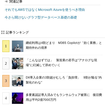
関連記事
それでもAWSではなくMicrosoft Azureを使うべき理由
今さら聞けないグラフ型データベース基礎の基礎
記事ランキング
継続利用は4割どまり M365 Copilotが「効く業務」と
期待外れの境界
「こんなはずでは」 製造業の若手は“アナログな現
場”に幻滅して辞めていく
DX導入企業の3割超がむしろ「負担増」 9割が陥る“内
製化のわな”
多要素認証導入済みでもランサムウェア被害に 復旧費
用は平均2億7000万円