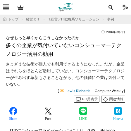
トップ
経営とIT
IT経営／IT戦略系ソリューション
事例
2016年9月8日
なぜもっと早くからこうしなかったのか
多くの企業が気付いていないコンシューマーテク
ノロジー活用の効用
さまざまな技術が個人でも利用できるようになった。だが、企業
はそれらをほとんど活用していない。コンシューマーテクノロジ
ーが生み出す革新もさることながら、他の価値に企業は気付いて
いない。
[
Lewis Richards
，Computer Weekly]
PC用表示
関連情報
Share
Post
LINE
Hatena
ITのコンシューマライゼーションにより、GPS、iBeacon、