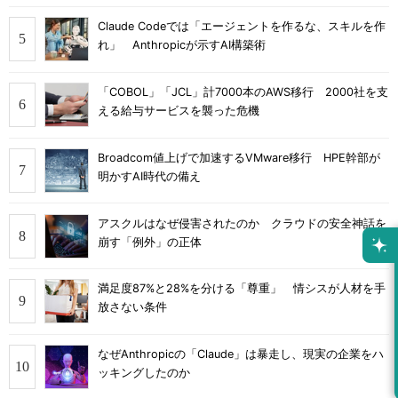
Claude Codeでは「エージェントを作るな、スキルを作
れ」 Anthropicが示すAI構築術
「COBOL」「JCL」計7000本のAWS移行 2000社を支
える給与サービスを襲った危機
Broadcom値上げで加速するVMware移行 HPE幹部が
明かすAI時代の備え
アスクルはなぜ侵害されたのか クラウドの安全神話を
崩す「例外」の正体
満足度87%と28%を分ける「尊重」 情シスが人材を手
放さない条件
なぜAnthropicの「Claude」は暴走し、現実の企業をハ
ッキングしたのか