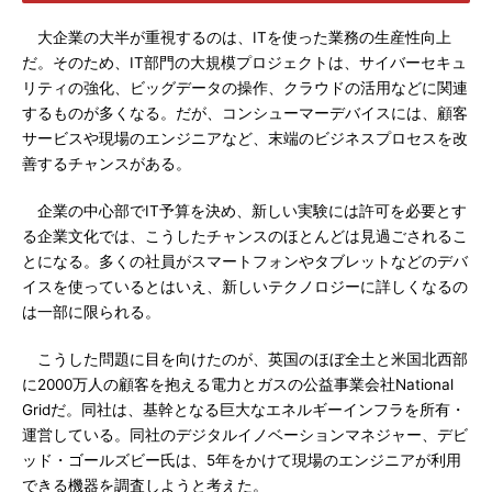
大企業の大半が重視するのは、ITを使った業務の生産性向上
だ。そのため、IT部門の大規模プロジェクトは、サイバーセキュ
リティの強化、ビッグデータの操作、クラウドの活用などに関連
するものが多くなる。だが、コンシューマーデバイスには、顧客
サービスや現場のエンジニアなど、末端のビジネスプロセスを改
善するチャンスがある。
企業の中心部でIT予算を決め、新しい実験には許可を必要とす
る企業文化では、こうしたチャンスのほとんどは見過ごされるこ
とになる。多くの社員がスマートフォンやタブレットなどのデバ
イスを使っているとはいえ、新しいテクノロジーに詳しくなるの
は一部に限られる。
こうした問題に目を向けたのが、英国のほぼ全土と米国北西部
に2000万人の顧客を抱える電力とガスの公益事業会社National
Gridだ。同社は、基幹となる巨大なエネルギーインフラを所有・
運営している。同社のデジタルイノベーションマネジャー、デビ
ッド・ゴールズビー氏は、5年をかけて現場のエンジニアが利用
できる機器を調査しようと考えた。