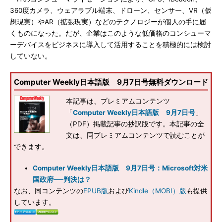
360度カメラ、ウェアラブル端末、ドローン、センサー、VR（仮
想現実）やAR（拡張現実）などのテクノロジーが個人の手に届
くものになった。だが、企業はこのような低価格のコンシューマ
ーデバイスをビジネスに導入して活用することを積極的には検討
していない。
Computer Weekly日本語版 9月7日号無料ダウンロード
本記事は、プレミアムコンテンツ
「
Computer Weekly日本語版 9月7日号
」
（PDF）掲載記事の抄訳版です。本記事の全
文は、同プレミアムコンテンツで読むことが
できます。
Computer Weekly日本語版 9月7日号：Microsoft対米
国政府──判決は？
なお、同コンテンツの
EPUB版
および
Kindle（MOBI）版
も提供
しています。