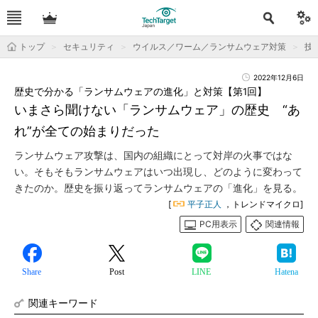
トップ
セキュリティ
ウイルス／ワーム／ランサムウェア対策
技
2022年12月6日
歴史で分かる「ランサムウェアの進化」と対策【第1回】
いまさら聞けない「ランサムウェア」の歴史 “あ
れ”が全ての始まりだった
ランサムウェア攻撃は、国内の組織にとって対岸の火事ではな
い。そもそもランサムウェアはいつ出現し、どのように変わって
きたのか。歴史を振り返ってランサムウェアの「進化」を見る。
[
平子正人
，トレンドマイクロ]
PC用表示
関連情報
Share
Post
LINE
Hatena
関連キーワード