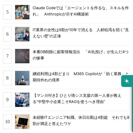
Claude Codeでは「エージェントを作るな、スキルを作
れ」 Anthropicが示すAI構築術
IT業界の女性は9割が10年で消える 人材枯渇を招く“見
えない壁”の正体
本番DB削除に顧客情報流出 「AI丸投げ」が生んだ4つ
の惨事
継続利用は4割どまり M365 Copilotが「効く業務」と
期待外れの境界
【マンガ付き】ひとり情シス支援の第一人者が教え
る”中堅中小企業こそRAGを使うべき理由”
未経験ITエンジニア転職、休日出勤は4割超 それでも8
割が満足と答えたワケ