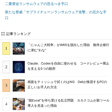
二重脅迫ランサムウェアの恐るべき手口
新たな脅威「サプライチェーンランサムウェア攻撃」の厄介な手
口
記事ランキング
「にゃんこ大戦争」がAWSを脱出した理由 無停止移行
に潜む“わな”
Claude、Codexを自由に使わせる コードレビュー廃止
を支える5つの勘所
画面をティッシュで拭くのはNG Dellが推奨するPCの
正しいお手入れ方法
“脱Excel”を待ち受ける乱立問題 カカクコムが新ツール
導入を見送った理由