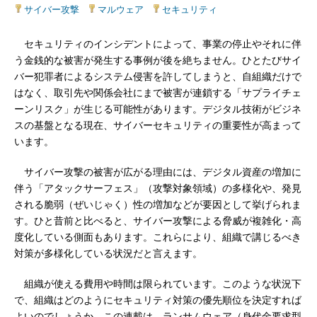
サイバー攻撃
|
マルウェア
|
セキュリティ
セキュリティのインシデントによって、事業の停止やそれに伴
う金銭的な被害が発生する事例が後を絶ちません。ひとたびサイ
バー犯罪者によるシステム侵害を許してしまうと、自組織だけで
はなく、取引先や関係会社にまで被害が連鎖する「サプライチェ
ーンリスク」が生じる可能性があります。デジタル技術がビジネ
スの基盤となる現在、サイバーセキュリティの重要性が高まって
います。
サイバー攻撃の被害が広がる理由には、デジタル資産の増加に
伴う「アタックサーフェス」（攻撃対象領域）の多様化や、発見
される脆弱（ぜいじゃく）性の増加などが要因として挙げられま
す。ひと昔前と比べると、サイバー攻撃による脅威が複雑化・高
度化している側面もあります。これらにより、組織で講じるべき
対策が多様化している状況だと言えます。
組織が使える費用や時間は限られています。このような状況下
で、組織はどのようにセキュリティ対策の優先順位を決定すれば
よいのでしょうか。この連載は、ランサムウェア（身代金要求型