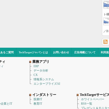
ト構
／B
くあるご質問
TechTargetジャパンとは
お問い合わせ
広告掲載について
利用規
ティ
業務アプリ
ティ
ERP
データ分析
CX
情報系システム
エンタープライズAI
インダストリー
TechTargetサービ
医療IT
ホワイトペーパー
企業とIT
教育IT
RSS一覧
プレゼント＆モニタ