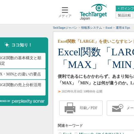
ITイン
製品比較
メディア
クラウド
エンタープライズ
ERP
仮想化
TechTargetジャパン
情報系システム
Excel
運用＆Tips
データ分析
サーバ＆ストレージ
Excel関数「LARGE」を使いこなすヒ
CX
スマートモバイル
ココ知り！
Excel関数「
情報系システム
ネットワーク
ARGE関数の基本構文と順
「MAX」「MI
システム運用管理
指定
AX・MINとの違いの要点
便利であるにもかかわらず、あまり知られて
「MAX」「MIN」とは何が違うのか。
ARGE関数の売上分析活用
≫
2023年01月18日 10時00分 公開
印刷／PDF
メー
関連キーワード