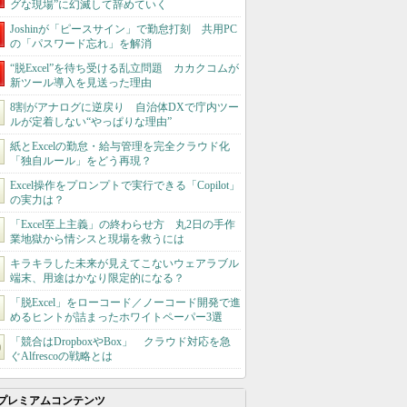
グな現場”に幻滅して辞めていく
Joshinが「ピースサイン」で勤怠打刻 共用PC
の「パスワード忘れ」を解消
“脱Excel”を待ち受ける乱立問題 カカクコムが
新ツール導入を見送った理由
8割がアナログに逆戻り 自治体DXで庁内ツー
ルが定着しない“やっぱりな理由”
紙とExcelの勤怠・給与管理を完全クラウド化
「独自ルール」をどう再現？
Excel操作をプロンプトで実行できる「Copilot」
の実力は？
「Excel至上主義」の終わらせ方 丸2日の手作
業地獄から情シスと現場を救うには
キラキラした未来が見えてこないウェアラブル
端末、用途はかなり限定的になる？
「脱Excel」をローコード／ノーコード開発で進
めるヒントが詰まったホワイトペーパー3選
「競合はDropboxやBox」 クラウド対応を急
ぐAlfrescoの戦略とは
プレミアムコンテンツ