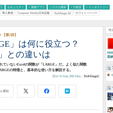
フラ
セキュリティ
業務アプリ
システム開発
IT経営
インダストリー
導入事例
Computer Weekly日本語版
ホワイトペーパー
TechTarget.AI
AI
経営とIT
医療IT
中堅・中小企業とIT
教育IT
ント【第1回】
LARGE」は何に役立つ？
N」との違いは
80
題
いないExcelの関数が「LARGE」だ。よく似た関数
LARGEの特徴と、基本的な使い方を解説する。
[
Eric St-Jean
,
Bill Jelen
，
TechTarget
]
ル通知