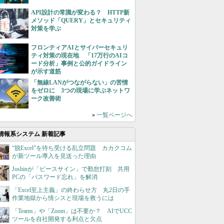
API設計の常識が変わる？ HTTP新
メソッド「QUERY」とセキュリティ
対策を学ぶ
フロンティアAIとサイバーセキュリ
ティ対策の現在地 「17万行のAIコ
ード分析」事例と公的ガイドライン
が示す道筋
「無線LANがつながらない」の苦情
をゼロに 3つの現場に学ぶネットワ
ーク改善術
»
一覧ページへ
情報系システム 新着記事
“脱Excel”を待ち受ける乱立問題 カカクコム
が新ツール導入を見送った理由
Joshinが「ピースサイン」で勤怠打刻 共用
PCの「パスワード忘れ」を解消
「Excel至上主義」の終わらせ方 丸2日の手
作業地獄から情シスと現場を救うには
「Teams」や「Zoom」は不要か？ AIでUCC
ツールを自社開発する利点と欠点