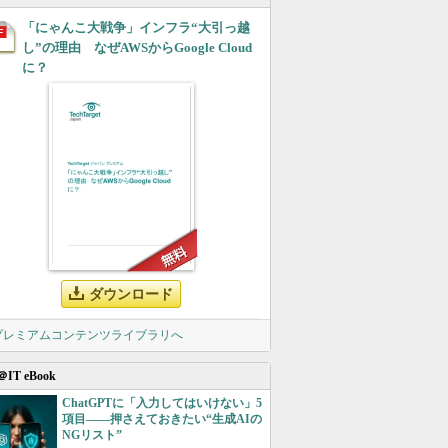
「にゃんこ大戦争」インフラ“大引っ越
し”の理由 なぜAWSからGoogle Cloud
に？
ダウンロード
 プレミアムコンテンツライブラリへ
＠IT eBook
ChatGPTに「入力してはいけない」5
項目――押さえておきたい“生成AIの
NGリスト”