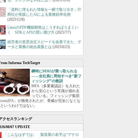
る、シンプルな手段とは？
(2025/12/8)
「資料に埋もれた情報を一瞬で取り出す」IT
商社が実践したAIによる業務効率化例
(2025/12/8)
LinuxのPDF機能開発はこうすればうまくい
く SDKとAPIの賢い選び方
(2025/7/7)
経営者の意思決定スピードを改善できた、デ
ータと業務の統合基盤とは
(2025/6/23)
From Informa TechTarget
瞬時にM365が乗っ取られる
――全社員に周知すべき“新フ
ィッシング”の教訓
MFA（多要素認証）を入れた
から安心という常識が崩れ去
っている。フィッシング集団
ycoon2FA」が摘発されたが、脅威が完全になくな
たというわけではない。
アクセスランキング
026/08/07 UPDATE
「こんなはずでは」 製造業の若手は“アナロ