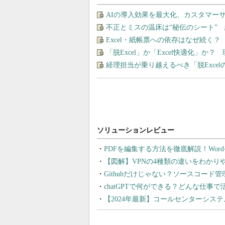
AIの導入効果を最大化、カスタマー
不正とミスの温床は“秘伝のシート” 
Excel・紙帳票への依存はなぜ続く
「脱Excel」か「Excel快適化」
経理担当が乗り越えるべき「脱Exce
PDFを編集する方法を徹底解説！Wor
【図解】VPNの4種類の違いをわか
Githubだけじゃない？ソースコード
chatGPTで何ができる？どんな仕事
【2024年最新】コールセンターシス