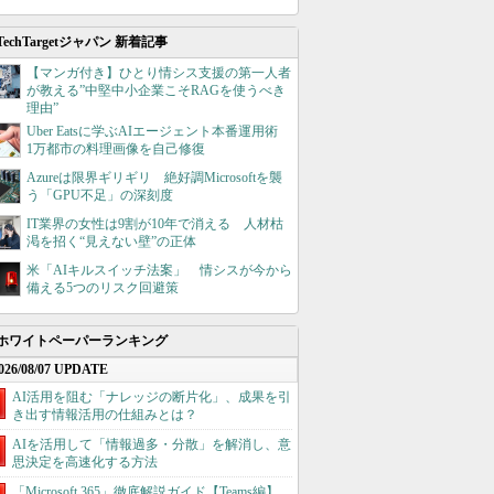
TechTargetジャパン 新着記事
【マンガ付き】ひとり情シス支援の第一人者
が教える”中堅中小企業こそRAGを使うべき
理由”
Uber Eatsに学ぶAIエージェント本番運用術
1万都市の料理画像を自己修復
Azureは限界ギリギリ 絶好調Microsoftを襲
う「GPU不足」の深刻度
IT業界の女性は9割が10年で消える 人材枯
渇を招く“見えない壁”の正体
米「AIキルスイッチ法案」 情シスが今から
備える5つのリスク回避策
ホワイトペーパーランキング
026/08/07 UPDATE
AI活用を阻む「ナレッジの断片化」、成果を引
き出す情報活用の仕組みとは？
AIを活用して「情報過多・分散」を解消し、意
思決定を高速化する方法
「Microsoft 365」徹底解説ガイド【Teams編】