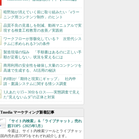
暗黙知が消えていく前に取り組みたい「eラー
ニング用コンテンツ制作」のヒント
品質不良の見逃しを削減、動画マニュアルで実
現する検査工程教育の改善／実践術
ワークフローが形骸化している？ 次世代シス
テムに求められる3つの条件
製造現場の悩み 「手順書はあるのに正しい手
順が定着しない」状況を変えるには
商用利用の安全性を確保し大量のコンテンツを
高速で生成する、AI活用の秘訣
約8割が「期待と現実にギャップ」 社内申
請・稟議システムに関する情シス調査
1人あたり15～30分をロス――実態調査で見え
た“見えないムダ”の正体と対策
ITmedia マーケティング新着記事
「サイト内検索」＆「ライブチャット」売れ
筋TOP5（2025年5月）
今週は、サイト内検索ツールとライブチャッ
国内売れ筋TOP5をそれぞれ紹介します。