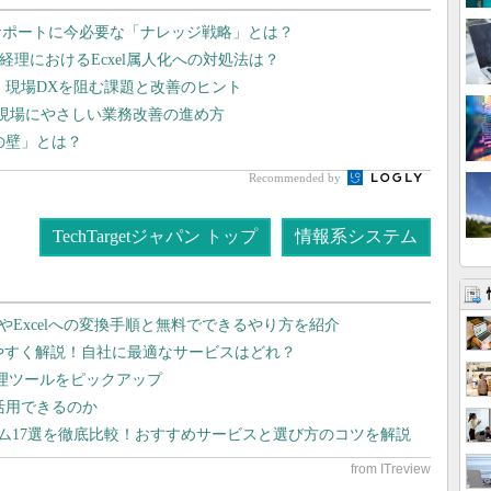
サポートに今必要な「ナレッジ戦略」とは？
経理におけるEcxel属人化への対処法は？
？ 現場DXを阻む課題と改善のヒント
か？ 現場にやさしい業務改善の進め方
lの壁」とは？
Recommended by
TechTargetジャパン トップ
情報系システム
dやExcelへの変換手順と無料でできるやり方を紹介
りやすく解説！自社に最適なサービスはどれ？
管理ツールをピックアップ
で活用できるのか
テム17選を徹底比較！おすすめサービスと選び方のコツを解説