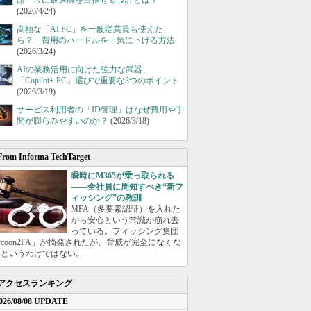
題 常に最適解を目指せる設計とは？
(2026/4/24)
高額な「AI PC」を一般従業員も使えた
ら？ 費用のハードルを一気に下げる方法
(2026/3/24)
AIの業務活用に向けた強力な武器、
「Copilot+ PC」選びで重要な3つのポイント
(2026/3/19)
サービス利用者の「ID管理」はなぜ費用や手
間が膨らみやすいのか？
(2026/3/18)
From Informa TechTarget
瞬時にM365が乗っ取られる
――全社員に周知すべき“新フ
ィッシング”の教訓
MFA（多要素認証）を入れた
から安心という常識が崩れ去
っている。フィッシング集団
ycoon2FA」が摘発されたが、脅威が完全になくな
たというわけではない。
アクセスランキング
026/08/08 UPDATE