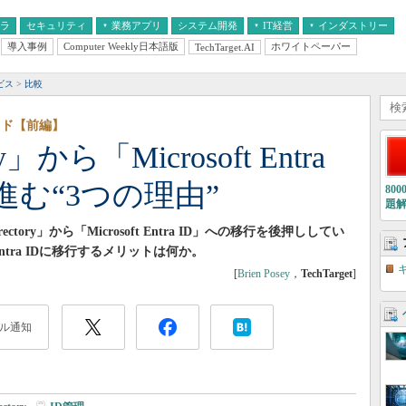
フラ
セキュリティ
業務アプリ
システム開発
IT経営
インダストリー
導入事例
Computer Weekly日本語版
ホワイトペーパー
TechTarget.AI
AI
経営とIT
医療IT
中堅・中小企業とIT
教育IT
ビス
比較
ガイド【前編】
ory」から「Microsoft Entra
進む“3つの理由”
80
題
ctory」から「Microsoft Entra ID」への移行を後押ししてい
Entra IDに移行するメリットは何か。
[
Brien Posey
，
TechTarget
]
ル通知