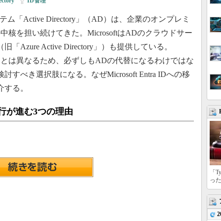
ectory
|
ID管理
テム「Active Directory」（AD）は、企業のオンプレミ
を担い続けてきた。MicrosoftはADのクラウドサー
」（旧「Azure Active Directory」）も提供している。
部の機能がADとは異なるため、必ずしもADの代替になるわけではな
行は検討すべき選択肢になる。なぜMicrosoft Entra IDへの移
介する。
」への移行が進む3つの理由
「T
っ
2