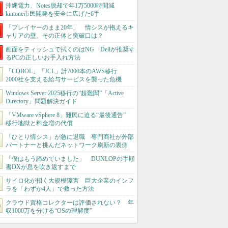
沖縄電力、Notes脱却で年1万5000時間減
kintone市民開発を安全に広げた6手
「プレイヤーのまま20年」 情シスが抱えるキ
ャリアの壁、その正体と突破口は？
画面をティッシュで拭くのはNG Dellが推奨す
るPCの正しいお手入れ方法
「COBOL」「JCL」計7000本のAWS移行
2000社を支える給与サービスを襲った危機
Windows Server 2025移行の“超難関”「Active
Directory」問題解決ガイド
「VMware vSphere 8」難民に迫る“最後通告”
移行地獄と料金増の代償
「ひとり情シス」が急に退職 専門商社が外部
パートナーと挑んだネットワーク刷新の裏側
「僕はもう諦めていました」 DUNLOPの手順
書DXが息を吹き返すまで
サイロ化が招く大規模障害 巨大企業のインフ
ラを「わずか4人」で救った方法
クラウド資格コレクターは評価されない？ 年
収1000万を分ける“OSの理解度”