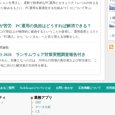
トの
ーションを導入し、柔軟で効率的なPC運用とセキュリティレベルの向上を
り組みをもとに、PC運用を最適化する仕組みづくりについて学ぶ。
ト構
が苦労 PC運用の負担はどうすれば解消できる？
Cの7割以上が物理的に破損するということが多発し、運用負荷とコスト
／B
「PC購入」から「レンタル」へと切り替える決断をした。
式会社
ト2026 ランサムウェア対策実態調査報告付き
された。対象となったのは、1030人の現場の責任者および担当者だ。こ
率化に向けた解決策の方向性を探る。
くあるご質問
TechTargetジャパンとは
お問い合わせ
広告掲載について
利用規
ティ
業務アプリ
ティ
ERP
データ分析
CX