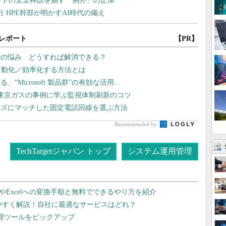
レポート
【PR】
理の悩み どうすれば解消できる？
自動化／効率化する方法とは
icrosoft 製品群”の有効な活用...
東京ガスの事例に学ぶ監視体制刷新のコツ
ーズにマッチした固定電話回線を選ぶ方法
Recommended by
TechTargetジャパン トップ
システム運用管理
dやExcelへの変換手順と無料でできるやり方を紹介
りやすく解説！自社に最適なサービスはどれ？
管理ツールをピックアップ