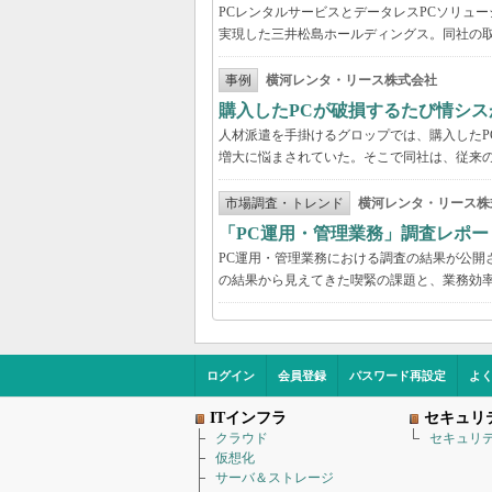
PCレンタルサービスとデータレスPCソリュ
実現した三井松島ホールディングス。同社の取
事例
横河レンタ・リース株式会社
購入したPCが破損するたび情シス
人材派遣を手掛けるグロップでは、購入したP
増大に悩まされていた。そこで同社は、従来の
市場調査・トレンド
横河レンタ・リース株
「PC運用・管理業務」調査レポー
PC運用・管理業務における調査の結果が公開
の結果から見えてきた喫緊の課題と、業務効
ログイン
会員登録
パスワード再設定
よ
ITインフラ
セキュリ
クラウド
セキュリ
仮想化
サーバ＆ストレージ