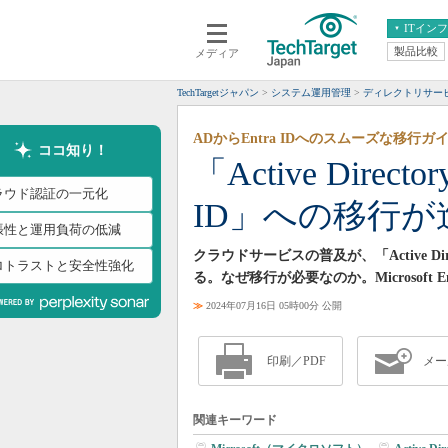
ITイン
製品比較
メディア
クラウド
エンタープライズ
ERP
仮想化
TechTargetジャパン
システム運用管理
ディレクトリサー
データ分析
サーバ＆ストレージ
ADからEntra IDへのスムーズな移行
CX
スマートモバイル
ココ知り！
「Active Direct
情報系システム
ネットワーク
ラウド認証の一元化
ID」への移行が
システム運用管理
張性と運用負荷の低減
クラウドサービスの普及が、「Active Dire
ロトラストと安全性強化
る。なぜ移行が必要なのか。Microsoft 
≫
2024年07月16日 05時00分 公開
印刷／PDF
メー
関連キーワード