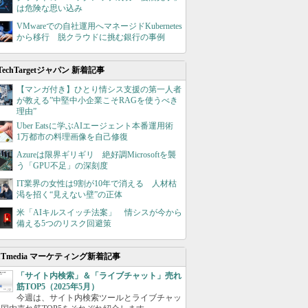
は危険な思い込み
VMwareでの自社運用へマネージドKubernetes
から移行 脱クラウドに挑む銀行の事例
TechTargetジャパン 新着記事
【マンガ付き】ひとり情シス支援の第一人者
が教える”中堅中小企業こそRAGを使うべき
理由”
Uber Eatsに学ぶAIエージェント本番運用術
1万都市の料理画像を自己修復
Azureは限界ギリギリ 絶好調Microsoftを襲
う「GPU不足」の深刻度
IT業界の女性は9割が10年で消える 人材枯
渇を招く“見えない壁”の正体
米「AIキルスイッチ法案」 情シスが今から
備える5つのリスク回避策
ITmedia マーケティング新着記事
「サイト内検索」＆「ライブチャット」売れ
筋TOP5（2025年5月）
今週は、サイト内検索ツールとライブチャッ