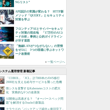
NGリスト”
API設計の常識が変わる？ HTTP新
メソッド「QUERY」とセキュリティ
対策を学ぶ
フロンティアAIとサイバーセキュリ
ティ対策の現在地 「17万行のAIコ
ード分析」事例と公的ガイドライン
が示す道筋
「無線LANがつながらない」の苦情
をゼロに 3つの現場に学ぶネットワ
ーク改善術
»
一覧ページへ
システム運用管理 新着記事
「COBOL」「JCL」計7000本のAWS移行
2000社を支える給与サービスを襲った危機
情シスを直撃するKubernetesコストの肥大
化 実務的な6つの改善策
AI開発は高過ぎる？ “オーバースペック問
題”を解消するOracleの新製品
クラウドの「バックアップ成功＝復旧完了」