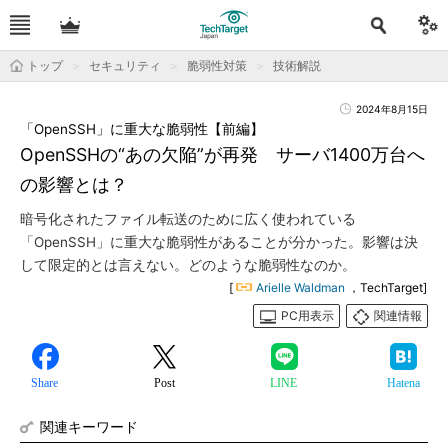
トップ
セキュリティ
脆弱性対策
技術解説
2024年8月15日
「OpenSSH」に重大な脆弱性【前編】
OpenSSHの“あの欠陥”が再発 サーバ1400万台へ
の影響とは？
暗号化されたファイル転送のために広く使われている
「OpenSSH」に重大な脆弱性があることが分かった。影響は決
して限定的とは言えない。どのような脆弱性なのか。
[
Arielle Waldman
，TechTarget]
PC用表示
関連情報
Share
Post
LINE
Hatena
関連キーワード