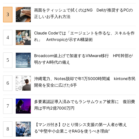
画面をティッシュで拭くのはNG Dellが推奨するPCの
正しいお手入れ方法
Claude Codeでは「エージェントを作るな、スキルを作
れ」 Anthropicが示すAI構築術
Broadcom値上げで加速するVMware移行 HPE幹部が
明かすAI時代の備え
沖縄電力、Notes脱却で年1万5000時間減 kintone市民
開発を安全に広げた6手
多要素認証導入済みでもランサムウェア被害に 復旧費
用は平均2億7000万円
【マンガ付き】ひとり情シス支援の第一人者が教え
る”中堅中小企業こそRAGを使うべき理由”