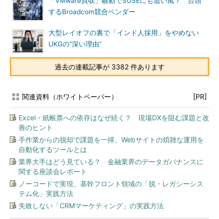
「VMware買収」騒動でSUSEにも追い風？ 台頭
するBroadcom競合ベンダー
大型レイオフの裏で「インド人採用」をやめない
UKGの“深い理由”
過去の連載記事が 3382 件あります
関連資料（ホワイトペーパー）
[PR]
Excel・紙帳票への依存はなぜ続く？ 現場DXを阻む課題と改
善のヒント
手作業からの脱却で課題を一掃、Webサイトの煩雑な運用を
自動化するツールとは
業界大手はどう見ている？ 金融業界のデータガバナンスに
関する座談会レポート
ノーコードで実現、基幹フロント領域の「脱・レガシーシス
テム化」実践方法
失敗しない「CRMマーケティング」の実践方法