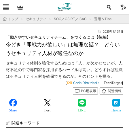
トップ
セキュリティ
SOC／CSIRT／ISAC
運用＆Tips
2025年1月31日
「働きやすいセキュリティチーム」をつくるには【後編】
今どき「即戦力が欲しい」は無理な話？ どうい
うセキュリティ人材が適任なのか
セキュリティ体制を強化するためには「人」が欠かせないが、人
材不足の中で専門家を採用するハードルは高い。どうすれば組織
はセキュリティ人材を確保できるのか。そのヒントを探る。
[
Chris Dimitriadis
，TechTarget]
PC用表示
関連情報
Share
Post
LINE
Hatena
関連キーワード