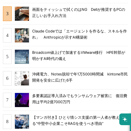
画面をティッシュで拭くのはNG Dellが推奨するPCの
正しいお手入れ方法
Claude Codeでは「エージェントを作るな、スキルを作
れ」 Anthropicが示すAI構築術
Broadcom値上げで加速するVMware移行 HPE幹部が
明かすAI時代の備え
沖縄電力、Notes脱却で年1万5000時間減 kintone市民
開発を安全に広げた6手
多要素認証導入済みでもランサムウェア被害に 復旧費
用は平均2億7000万円
【マンガ付き】ひとり情シス支援の第一人者が教え
る”中堅中小企業こそRAGを使うべき理由”