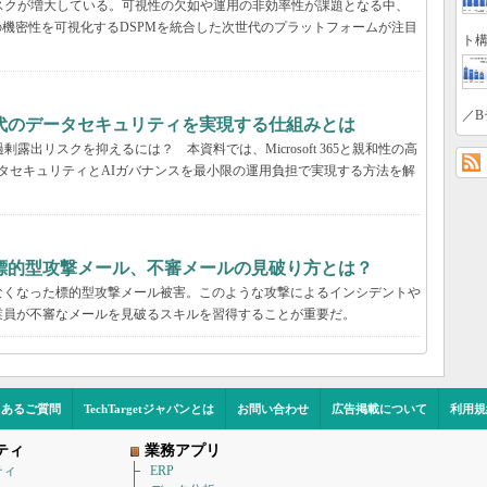
いリスクが増大している。可視性の欠如や運用の非効率性が課題となる中、
の機密性を可視化するDSPMを統合した次世代のプラットフォームが注目
ト構
／B
解説：AI時代のデータセキュリティを実現する仕組みとは
露出リスクを抑えるには？ 本資料では、Microsoft 365と親和性の高
包括的なデータセキュリティとAIガバナンスを最小限の運用負担で実現する方法を解
標的型攻撃メール、不審メールの見破り方とは？
なくなった標的型攻撃メール被害。このような攻撃によるインシデントや
業員が不審なメールを見破るスキルを習得することが重要だ。
くあるご質問
TechTargetジャパンとは
お問い合わせ
広告掲載について
利用規
ティ
業務アプリ
ティ
ERP