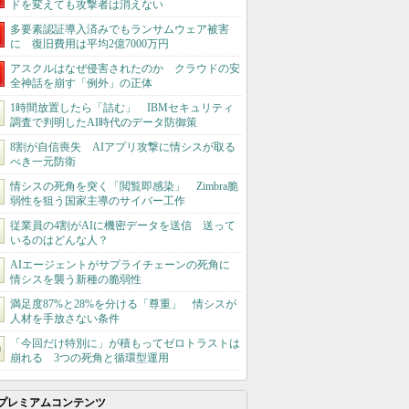
ドを変えても攻撃者は消えない
多要素認証導入済みでもランサムウェア被害
に 復旧費用は平均2億7000万円
アスクルはなぜ侵害されたのか クラウドの安
全神話を崩す「例外」の正体
1時間放置したら「詰む」 IBMセキュリティ
調査で判明したAI時代のデータ防御策
8割が自信喪失 AIアプリ攻撃に情シスが取る
べき一元防衛
情シスの死角を突く「閲覧即感染」 Zimbra脆
弱性を狙う国家主導のサイバー工作
従業員の4割がAIに機密データを送信 送って
いるのはどんな人？
AIエージェントがサプライチェーンの死角に
情シスを襲う新種の脆弱性
満足度87%と28%を分ける「尊重」 情シスが
人材を手放さない条件
「今回だけ特別に」が積もってゼロトラストは
崩れる 3つの死角と循環型運用
プレミアムコンテンツ