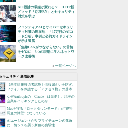
API設計の常識が変わる？ HTTP新
メソッド「QUERY」とセキュリティ
対策を学ぶ
フロンティアAIとサイバーセキュリ
ティ対策の現在地 「17万行のAIコ
ード分析」事例と公的ガイドライン
が示す道筋
「無線LANがつながらない」の苦情
をゼロに 3つの現場に学ぶネットワ
ーク改善術
»
一覧ページへ
セキュリティ 新着記事
【基本情報技術者試験】情報漏えいを防ぎ、
ファイルを保護する「アクセス権」の基本
なぜAnthropicの「Claude」は暴走し、現実の
企業をハッキングしたのか
Macを守る「ロックダウンモード」が“侵害
調査の障壁”になっている
AIエージェントがサプライチェーンの死角
に 情シスを襲う新種の脆弱性