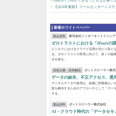
chatGPTで何ができる？どんな仕事
【2024年最新】コールセンターシス
新着ホワイトペーパー
製品資料
株式会社インターネットイニシア
ゼロトラストにおける「IDaaS
ビジネスにおけるクラウド活用が当たり前と
る。ゼロトラストの実現に向けて、多くの組織
法を探る。
技術文書・技術解説
ゼットスケーラー株式
データの紛失、不正アクセス、悪
デジタルデータの急増は、組織に情報漏えい
題を解決するためのアプローチとして「デー
する。
製品資料
ゼットスケーラー株式会社
AI・クラウド時代の「データセ