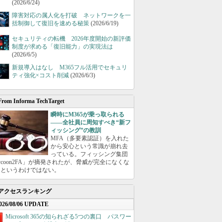
(2026/6/24)
障害対応の属人化を打破 ネットワークを一
括制御して復旧を速める秘策
(2026/6/19)
セキュリティの転機 2026年度開始の新評価
制度が求める「復旧能力」の実現法は
(2026/6/5)
新規導入はなし M365フル活用でセキュリ
ティ強化×コスト削減
(2026/6/3)
From Informa TechTarget
瞬時にM365が乗っ取られる
――全社員に周知すべき“新フ
ィッシング”の教訓
MFA（多要素認証）を入れた
から安心という常識が崩れ去
っている。フィッシング集団
ycoon2FA」が摘発されたが、脅威が完全になくな
たというわけではない。
アクセスランキング
026/08/06 UPDATE
Microsoft 365の知られざる5つの裏口 パスワー