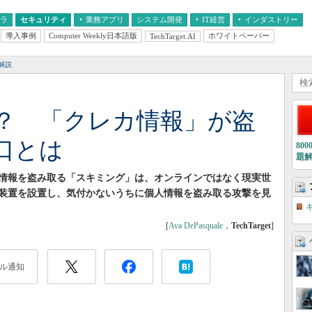
フラ
セキュリティ
業務アプリ
システム開発
IT経営
インダストリー
導入事例
Computer Weekly日本語版
ホワイトペーパー
TechTarget.AI
AI
経営とIT
医療IT
中堅・中小企業とIT
教育IT
解説
？ 「クレカ情報」が盗
口とは
80
題
情報を盗み取る「スキミング」は、オンラインではなく現実世
装置を設置し、気付かないうちに個人情報を盗み取る攻撃を見
[
Ava DePasquale
，
TechTarget
]
ル通知