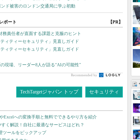
レポート
【PR】
高財務責任者が直面する課題と克服のヒント
ンティティーセキュリティ」見直しガイド
ンティティーセキュリティ」見直しガイド
現場、リーダー8人が語る“AIの可能性”
Recommended by
TechTargetジャパン トップ
セキュリティ
dやExcelへの変換手順と無料でできるやり方を紹介
りやすく解説！自社に最適なサービスはどれ？
管理ツールをピックアップ