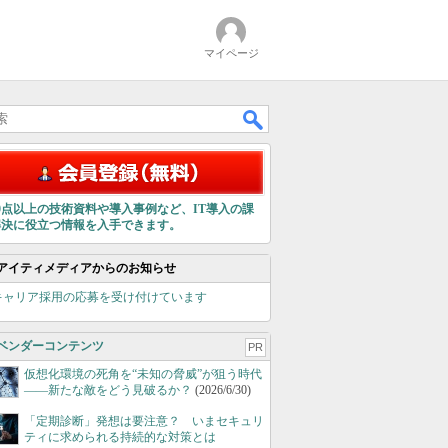
マイページ
00点以上の技術資料や導入事例など、IT導入の課
解決に役立つ情報を入手できます。
アイティメディアからのお知らせ
キャリア採用の応募を受け付けています
ベンダーコンテンツ
PR
仮想化環境の死角を“未知の脅威”が狙う時代
――新たな敵をどう見破るか？
(2026/6/30)
「定期診断」発想は要注意？ いまセキュリ
ティに求められる持続的な対策とは