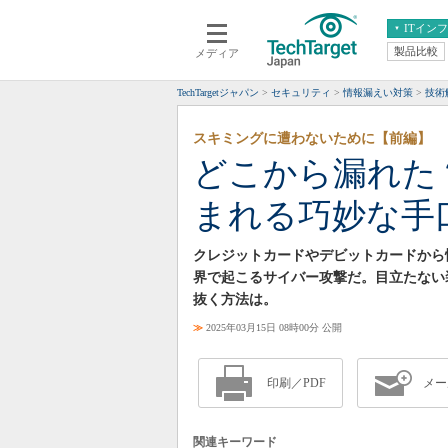
ITイン
製品比較
メディア
クラウド
エンタープライズ
ERP
仮想化
TechTargetジャパン
セキュリティ
情報漏えい対策
技術
データ分析
サーバ＆ストレージ
スキミングに遭わないために【前編】
CX
スマートモバイル
どこから漏れた
情報系システム
ネットワーク
まれる巧妙な手
システム運用管理
クレジットカードやデビットカードから
界で起こるサイバー攻撃だ。目立たない
抜く方法は。
≫
2025年03月15日 08時00分 公開
印刷／PDF
メー
関連キーワード