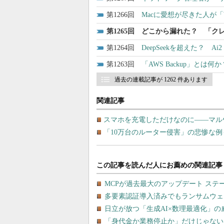
1266
Macに愛想が尽きた人が「
1265
どこから漏れた？ 「ク
1264
DeepSeekを超えた？ 
1263
「AWS Backup」と
過去の連載記事が 1262 件あります
関連記事
スマホを充電しただけなのに――マル
「10万台のルーター侵害」の悲惨な例