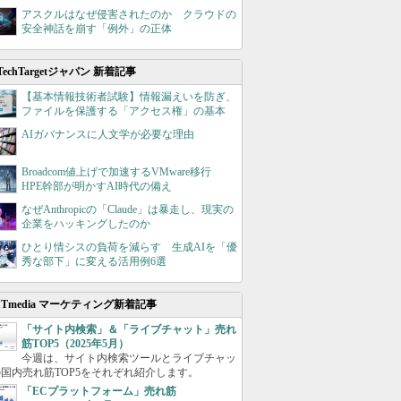
アスクルはなぜ侵害されたのか クラウドの
安全神話を崩す「例外」の正体
TechTargetジャパン 新着記事
【基本情報技術者試験】情報漏えいを防ぎ、
ファイルを保護する「アクセス権」の基本
AIガバナンスに人文学が必要な理由
Broadcom値上げで加速するVMware移行
HPE幹部が明かすAI時代の備え
なぜAnthropicの「Claude」は暴走し、現実の
企業をハッキングしたのか
ひとり情シスの負荷を減らす 生成AIを「優
秀な部下」に変える活用例6選
ITmedia マーケティング新着記事
「サイト内検索」＆「ライブチャット」売れ
筋TOP5（2025年5月）
今週は、サイト内検索ツールとライブチャッ
国内売れ筋TOP5をそれぞれ紹介します。
「ECプラットフォーム」売れ筋