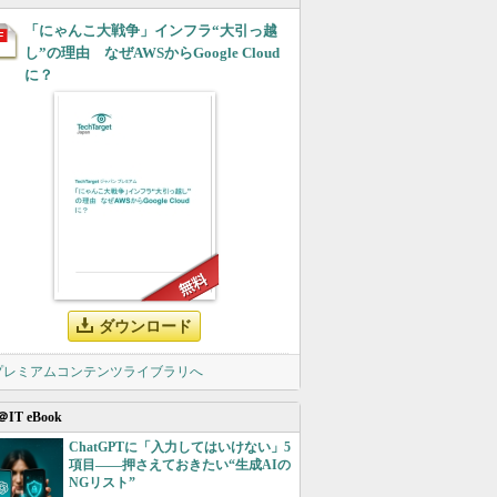
「にゃんこ大戦争」インフラ“大引っ越
し”の理由 なぜAWSからGoogle Cloud
に？
ダウンロード
 プレミアムコンテンツライブラリへ
＠IT eBook
ChatGPTに「入力してはいけない」5
項目――押さえておきたい“生成AIの
NGリスト”