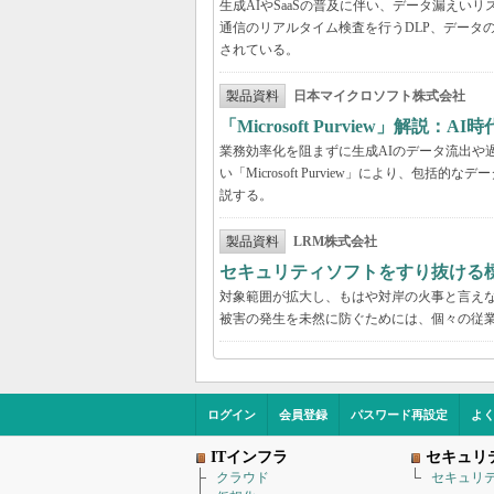
生成AIやSaaSの普及に伴い、データ漏え
通信のリアルタイム検査を行うDLP、データ
されている。
製品資料
日本マイクロソフト株式会社
「Microsoft Purview」
業務効率化を阻まずに生成AIのデータ流出や過剰
い「Microsoft Purview」により、
説する。
製品資料
LRM株式会社
セキュリティソフトをすり抜ける
対象範囲が拡大し、もはや対岸の火事と言え
被害の発生を未然に防ぐためには、個々の従
ログイン
会員登録
パスワード再設定
よ
ITインフラ
セキュリ
クラウド
セキュリ