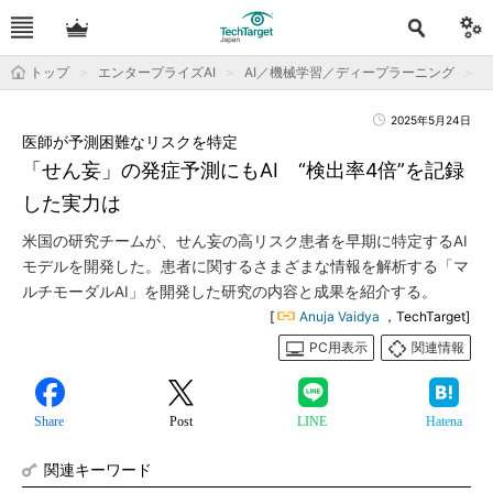
トップ
エンタープライズAI
AI／機械学習／ディープラーニング
2025年5月24日
医師が予測困難なリスクを特定
「せん妄」の発症予測にもAI “検出率4倍”を記録
した実力は
米国の研究チームが、せん妄の高リスク患者を早期に特定するAI
モデルを開発した。患者に関するさまざまな情報を解析する「マ
ルチモーダルAI」を開発した研究の内容と成果を紹介する。
[
Anuja Vaidya
，TechTarget]
PC用表示
関連情報
Share
Post
LINE
Hatena
関連キーワード