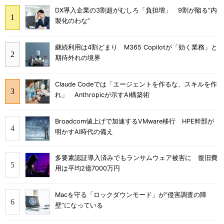
DX導入企業の3割超がむしろ「負担増」 9割が陥る“内
製化のわな”
継続利用は4割どまり M365 Copilotが「効く業務」と
期待外れの境界
Claude Codeでは「エージェントを作るな、スキルを作
れ」 Anthropicが示すAI構築術
Broadcom値上げで加速するVMware移行 HPE幹部が
明かすAI時代の備え
多要素認証導入済みでもランサムウェア被害に 復旧費
用は平均2億7000万円
Macを守る「ロックダウンモード」が“侵害調査の障
壁”になっている