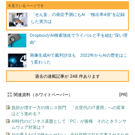
「せん妄」の発症予測にもAI “検出率4倍”を記録
した実力は
DropboxがAI検索強化でライバルと手を組む“深い理
由”
画像生成AIで裁判沙汰も 2022年からAIの歴史はこ
う変わった
過去の連載記事が 248 件あります
関連資料（ホワイトペーパー）
[PR]
負担が増す一方の情シス部門 「次世代のIT運用」への変革
はどう進める？
AI時代のビジネス基盤として「PC」が復権 そのときランサ
ムウェア対策は？
AIの導入だけで終わらせない、全社規模でAIを定着させるため