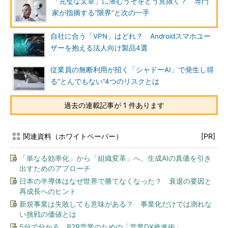
「完璧な文章」に潜むうそをどう見抜く？ 専門
家が指摘する“限界”と次の一手
自社に合う「VPN」はどれ？ Androidスマホユー
ザーを抱える法人向け製品4選
従業員の無断利用が招く「シャドーAI」で発生し得
る“とんでもない”4つのリスクとは
過去の連載記事が 1 件あります
関連資料（ホワイトペーパー）
[PR]
「単なる効率化」から「組織変革」へ、生成AIの真価を引き
出すためのアプローチ
日本の半導体はなぜ世界で勝てなくなった？ 衰退の要因と
再成長へのヒント
新規事業は失敗しても意味がある？ 事業化だけでは測れな
い挑戦の価値とは
5分で分かる、B2B営業のための「営業DX推進術」