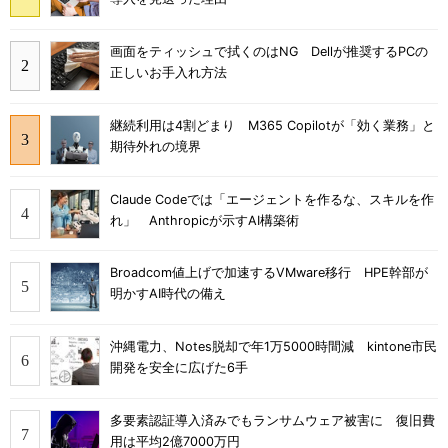
画面をティッシュで拭くのはNG Dellが推奨するPCの
正しいお手入れ方法
継続利用は4割どまり M365 Copilotが「効く業務」と
期待外れの境界
Claude Codeでは「エージェントを作るな、スキルを作
れ」 Anthropicが示すAI構築術
Broadcom値上げで加速するVMware移行 HPE幹部が
明かすAI時代の備え
沖縄電力、Notes脱却で年1万5000時間減 kintone市民
開発を安全に広げた6手
多要素認証導入済みでもランサムウェア被害に 復旧費
用は平均2億7000万円