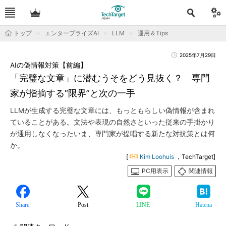
トップ
エンタープライズAI
LLM
運用＆Tips
2025年7月29日
AIの偽情報対策【前編】
「完璧な文章」に潜むうそをどう見抜く？ 専門
家が指摘する“限界”と次の一手
LLMが生成する完璧な文章には、もっともらしい偽情報が含まれ
ていることがある。文法や表現の自然さといった従来の手掛かり
が通用しなくなったいま、専門家が提唱する新たな対抗策とは何
か。
[
Kim Loohuis
，TechTarget]
PC用表示
関連情報
Share
Post
LINE
Hatena