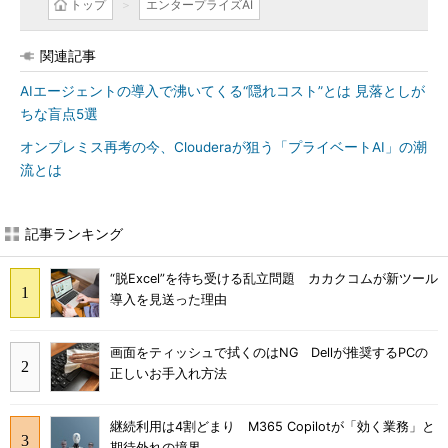
トップ
エンタープライズAI
関連記事
AIエージェントの導入で沸いてくる“隠れコスト”とは 見落としが
ちな盲点5選
オンプレミス再考の今、Clouderaが狙う「プライベートAI」の潮
流とは
記事ランキング
“脱Excel”を待ち受ける乱立問題 カカクコムが新ツール
導入を見送った理由
画面をティッシュで拭くのはNG Dellが推奨するPCの
正しいお手入れ方法
継続利用は4割どまり M365 Copilotが「効く業務」と
期待外れの境界