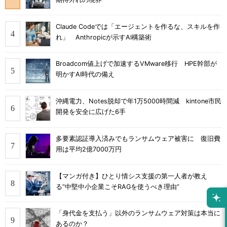
Claude Codeでは「エージェントを作るな、スキルを作
れ」 Anthropicが示すAI構築術
Broadcom値上げで加速するVMware移行 HPE幹部が
明かすAI時代の備え
沖縄電力、Notes脱却で年1万5000時間減 kintone市民
開発を安全に広げた6手
多要素認証導入済みでもランサムウェア被害に 復旧費
用は平均2億7000万円
【マンガ付き】ひとり情シス支援の第一人者が教え
る”中堅中小企業こそRAGを使うべき理由”
「身代金を支払う」以外のランサムウェア対策は本当に
あるのか？