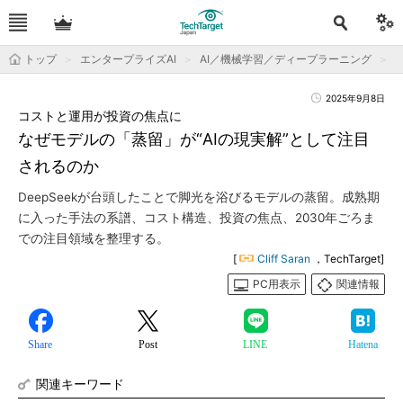
トップ
エンタープライズAI
AI／機械学習／ディープラーニング
2025年9月8日
コストと運用が投資の焦点に
なぜモデルの「蒸留」が“AIの現実解”として注目
されるのか
DeepSeekが台頭したことで脚光を浴びるモデルの蒸留。成熟期
に入った手法の系譜、コスト構造、投資の焦点、2030年ごろま
での注目領域を整理する。
[
Cliff Saran
，TechTarget]
PC用表示
関連情報
Share
Post
LINE
Hatena
関連キーワード