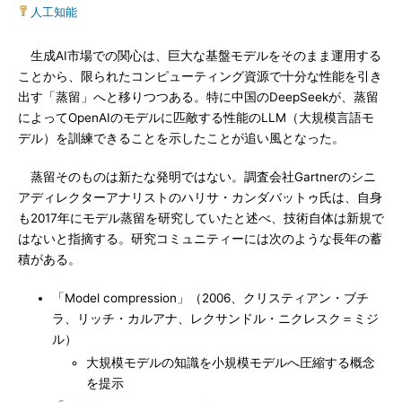
人工知能
生成AI市場での関心は、巨大な基盤モデルをそのまま運用する
ことから、限られたコンピューティング資源で十分な性能を引き
出す「蒸留」へと移りつつある。特に中国のDeepSeekが、蒸留
によってOpenAIのモデルに匹敵する性能のLLM（大規模言語モ
デル）を訓練できることを示したことが追い風となった。
蒸留そのものは新たな発明ではない。調査会社Gartnerのシニ
アディレクターアナリストのハリサ・カンダバットゥ氏は、自身
も2017年にモデル蒸留を研究していたと述べ、技術自体は新規で
はないと指摘する。研究コミュニティーには次のような長年の蓄
積がある。
「Model compression」（2006、クリスティアン・ブチ
ラ、リッチ・カルアナ、レクサンドル・ニクレスク＝ミジ
ル）
大規模モデルの知識を小規模モデルへ圧縮する概念
を提示