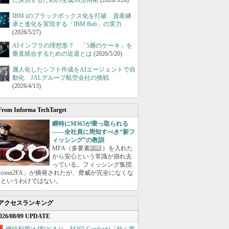
に決別するための生成AI活用術
(2026/5/28)
IBM iのブラックボックス化を打破 資産継
承と進化を実現する「IBM Bob」の実力
(2026/5/27)
AIインフラの理想形？ 「5層のケーキ」を
垂直統合するための近道とは
(2026/5/20)
属人化したシフト作成をAIエージェントで自
動化 JALグループ航空会社の挑戦
(2026/4/13)
From Informa TechTarget
瞬時にM365が乗っ取られる
――全社員に周知すべき“新フ
ィッシング”の教訓
MFA（多要素認証）を入れた
から安心という常識が崩れ去
っている。フィッシング集団
ycoon2FA」が摘発されたが、脅威が完全になくな
たというわけではない。
アクセスランキング
026/08/09 UPDATE