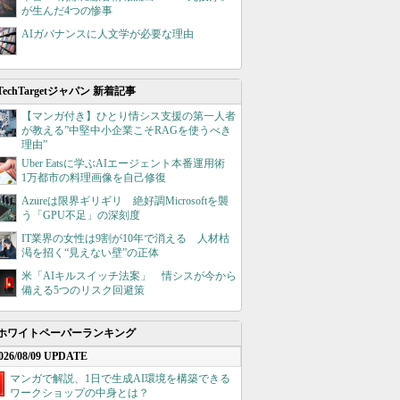
が生んだ4つの惨事
AIガバナンスに人文学が必要な理由
TechTargetジャパン 新着記事
【マンガ付き】ひとり情シス支援の第一人者
が教える”中堅中小企業こそRAGを使うべき
理由”
Uber Eatsに学ぶAIエージェント本番運用術
1万都市の料理画像を自己修復
Azureは限界ギリギリ 絶好調Microsoftを襲
う「GPU不足」の深刻度
IT業界の女性は9割が10年で消える 人材枯
渇を招く“見えない壁”の正体
米「AIキルスイッチ法案」 情シスが今から
備える5つのリスク回避策
ホワイトペーパーランキング
026/08/09 UPDATE
マンガで解説、1日で生成AI環境を構築できる
ワークショップの中身とは？