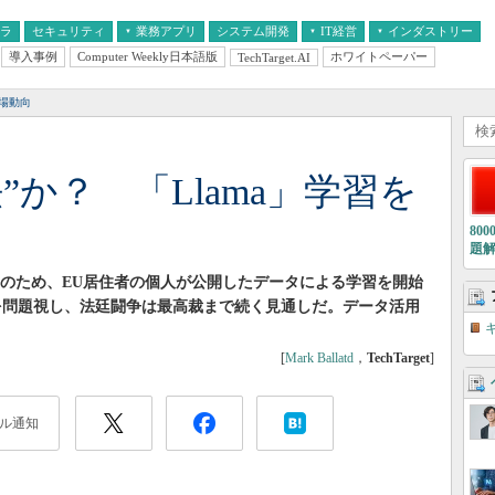
フラ
セキュリティ
業務アプリ
システム開発
IT経営
インダストリー
導入事例
Computer Weekly日本語版
ホワイトペーパー
TechTarget.AI
AI
経営とIT
医療IT
中堅・中小企業とIT
教育IT
場動向
】
法”か？ 「Llama」学習を
80
題
能向上のため、EU居住者の個人が公開したデータによる学習を開始
を問題視し、法廷闘争は最高裁まで続く見通しだ。データ活用
[
Mark Ballatd
，
TechTarget
]
ル通知