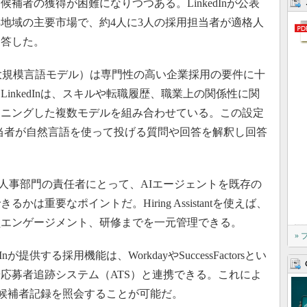
者の獲得が困難になりつつある。LinkedInが公表
地域の主要市場で、約4人に3人の採用担当者が適格人
回答した。
大規模言語モデル）は専門性の高い企業採用の要件に十
inkedInは、スキルや転職履歴、職業上の関係性に関
ーニングした複数モデルを組み合わせている。この設定
ntは採用担当者が自然言語を使って投げる質問や回答を解釈し回答
人事部門の責任者にとって、AIエージェントを既存の
は重要なポイントだ。Hiring Assistantを使えば、
員エンゲージメント、研修までを一元管理できる。
»
提供する採用機能は、WorkdayやSuccessFactorsとい
応募者追跡システム（ATS）と連携できる。これによ
側の候補者記録を照会することが可能だ。