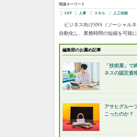
関連キーワード
ERP
|
人事
|
スキル
|
人工知能
ビジネス向けSNS（ソーシャルネッ
自動化し、業務時間の短縮を可能に
編集部のお薦め記事
「技術屋」で
ネスの認定資格
アサヒグルー
こったのか？