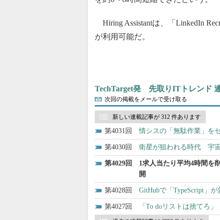
Hiring Assistantは、「Link
が利用可能だ。
TechTarget発 先取りITトレンド
次回の掲載をメールで受け取る
新しい連載記事が 312 件あります
4031
情シスの「無駄作業」をゼロ
4030
衛星が狙われる時代 宇
4029
1求人当たり平均4時間を削
開
4028
GitHubで「TypeScri
4027
「To doリストは捨てろ