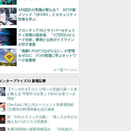
API設計の常識が変わる？ HTTP新
メソッド「QUERY」とセキュリティ
対策を学ぶ
フロンティアAIとサイバーセキュリ
ティ対策の現在地 「17万行のAIコ
ード分析」事例と公的ガイドライン
が示す道筋
「無線LANがつながらない」の苦情
をゼロに 3つの現場に学ぶネットワ
ーク改善術
»
一覧ページへ
エンタープライズAI 新着記事
【マンガ付き】ひとり情シス支援の第一人者
が教える”中堅中小企業こそRAGを使うべき
理由”
Uber Eatsに学ぶAIエージェント本番運用術
1万都市の料理画像を自己修復
米「AIキルスイッチ法案」 情シスが今から
備える5つのリスク回避策
本番DB削除に顧客情報流出 「AI丸投げ」