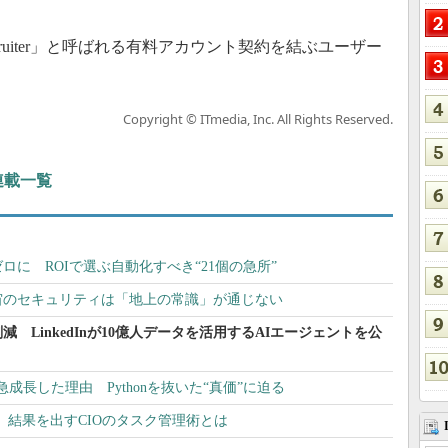
edIn Recruiter」と呼ばれる有料アカウント契約を結ぶユーザー
Copyright © ITmedia, Inc. All Rights Reserved.
 連載一覧
に ROIで選ぶ自動化すべき“21個の急所”
宙のセキュリティは「地上の常識」が通じない
減 LinkedInが10億人データを活用するAIエージェントを公
pt」が急成長した理由 Pythonを抜いた“真価”に迫る
」 結果を出すCIOのタスク管理術とは