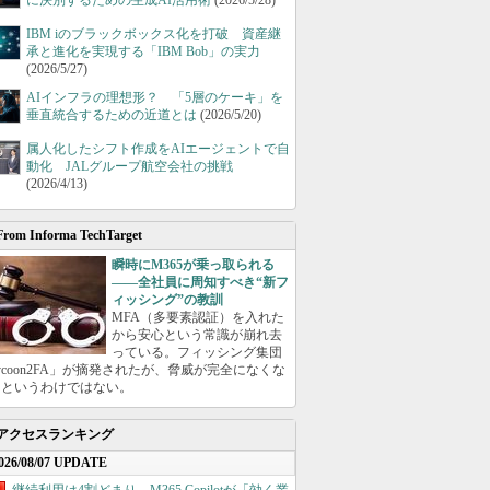
に決別するための生成AI活用術
(2026/5/28)
IBM iのブラックボックス化を打破 資産継
承と進化を実現する「IBM Bob」の実力
(2026/5/27)
AIインフラの理想形？ 「5層のケーキ」を
垂直統合するための近道とは
(2026/5/20)
属人化したシフト作成をAIエージェントで自
動化 JALグループ航空会社の挑戦
(2026/4/13)
From Informa TechTarget
瞬時にM365が乗っ取られる
――全社員に周知すべき“新フ
ィッシング”の教訓
MFA（多要素認証）を入れた
から安心という常識が崩れ去
っている。フィッシング集団
ycoon2FA」が摘発されたが、脅威が完全になくな
たというわけではない。
アクセスランキング
026/08/07 UPDATE