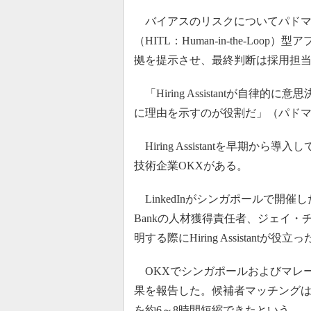
バイアスのリスクについてパドマ
（HITL：Human-in-the-Loop）
拠を提示させ、最終判断は採用担
「Hiring Assistantが自
に理由を示すのが役割だ」（パド
Hiring Assistantを早期から導入
技術企業OKXがある。
LinkedInがシンガポールで開催した人事イベ
Bankの人材獲得責任者、ジェイ
明する際にHiring Assistantが役
OKXでシンガポールおよびマレ
果を報告した。候補者マッチング
を約6～8時間短縮できたという。