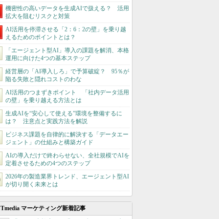
機密性の高いデータを生成AIで扱える？ 活用
拡大を阻むリスクと対策
AI活用を停滞させる「2：6：2の壁」を乗り越
えるためのポイントとは？
「エージェント型AI」導入の課題を解消、本格
運用に向けた4つの基本ステップ
経営層の「AI導入しろ」で予算破綻？ 95％が
陥る失敗と隠れコストのわな
AI活用のつまずきポイント 「社内データ活用
の壁」を乗り越える方法とは
生成AIを“安心して使える”環境を整備するに
は？ 注意点と実践方法を解説
ビジネス課題を自律的に解決する「データエー
ジェント」の仕組みと構築ガイド
AIの導入だけで終わらせない、全社規模でAIを
定着させるための4つのステップ
2026年の製造業界トレンド、エージェント型AI
が切り開く未来とは
ITmedia マーケティング新着記事