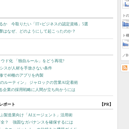
トの
か 今取りたい「IT×ビジネスの認定資格」5選
撃はなぜ、どのようにして起こったのか？
ト構
／B
レポート
【PR】
学ぶ製造業向け「AIエージェント」活用術
万全？ 強固なガバナンスを確保するには