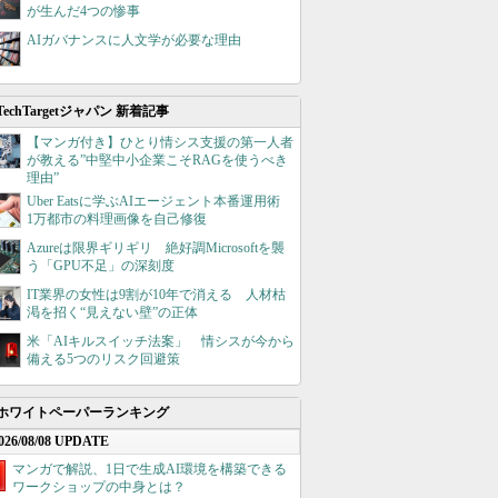
が生んだ4つの惨事
AIガバナンスに人文学が必要な理由
TechTargetジャパン 新着記事
【マンガ付き】ひとり情シス支援の第一人者
が教える”中堅中小企業こそRAGを使うべき
理由”
Uber Eatsに学ぶAIエージェント本番運用術
1万都市の料理画像を自己修復
Azureは限界ギリギリ 絶好調Microsoftを襲
う「GPU不足」の深刻度
IT業界の女性は9割が10年で消える 人材枯
渇を招く“見えない壁”の正体
米「AIキルスイッチ法案」 情シスが今から
備える5つのリスク回避策
ホワイトペーパーランキング
026/08/08 UPDATE
マンガで解説、1日で生成AI環境を構築できる
ワークショップの中身とは？