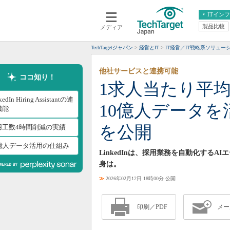
ITイン
製品比較
メディア
クラウド
エンタープライズ
ERP
仮想化
TechTargetジャパン
経営とIT
IT経営／IT戦略系ソリュー
データ分析
サーバ＆ストレージ
他社サービスと連携可能
CX
スマートモバイル
ココ知り！
1求人当たり平均4
情報系システム
ネットワーク
kedIn Hiring Assistantの連
10億人データを
システム運用管理
機能
を公開
用工数4時間削減の実績
0億人データ活用の仕組み
LinkedInは、採用業務を自動化する
身は。
≫
2026年02月12日 18時00分 公開
印刷／PDF
メー