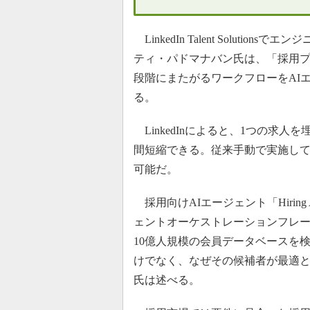
LinkedIn Talent Solut
ティ・パドマナバン氏は、「採用
段階にまたがるワークフローをAI
る。
LinkedInによると、1つの求
間短縮できる。従来手動で実施して
可能だ。
採用向けAIエージェント「Hiring Ass
ェントオーケストレーションフレーム
10億人規模の会員データベースを
けでなく、なぜその候補者が最適
氏は述べる。