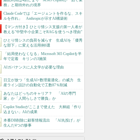
継続利用は4割どまり M365 Copilotが「効く業
務」と期待外れの境界
Claude Codeでは「エージェントを作るな、スキ
ルを作れ」 Anthropicが示すAI構築術
【マンガ付き】ひとり情シス支援の第一人者が
教える”中堅中小企業こそRAGを使うべき理由”
ひとり情シスの負荷を減らす 生成AIを「優秀
な部下」に変える活用例6選
「結局使わなくなる」Microsoft 365 Copilotを半
年で定着 キリンの3施策
AIガバナンスに人文学が必要な理由
日立が放つ「生成AI×数理最適化」の威力 生
産ライン設計の自動化で工数87％削減
あなたはどっちのキャリア？ 「AIの専門
家」か「人間らしさで勝負」か
Copilot Studioがここまで使えた 大林組「作り
込まない」AIの成果
本番DB削除に顧客情報流出 「AI丸投げ」が
生んだ4つの惨事