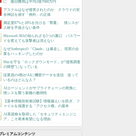
に 復旧費用は平均2億7000万円
アスクルはなぜ侵害されたのか クラウドの安
全神話を崩す「例外」の正体
満足度87%と28%を分ける「尊重」 情シスが
人材を手放さない条件
Microsoft 365の知られざる5つの裏口 パスワー
ドを変えても攻撃者は消えない
なぜAnthropicの「Claude」は暴走し、現実の企
業をハッキングしたのか
Macを守る「ロックダウンモード」が“侵害調査
の障壁”になっている
従業員の4割がAIに機密データを送信 送って
いるのはどんな人？
AIエージェントがサプライチェーンの死角に
情シスを襲う新種の脆弱性
【基本情報技術者試験】情報漏えいを防ぎ、フ
ァイルを保護する「アクセス権」の基本
AI系資格を取得した「セキュリティエンジニ
ア」こそ将来有望になる理由
プレミアムコンテンツ