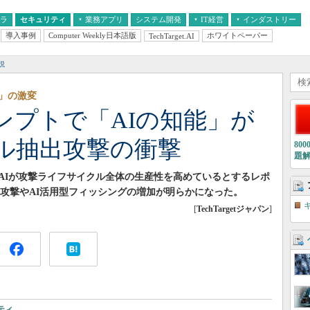
フラ
セキュリティ
業務アプリ
システム開発
IT経営
インダストリー
導入事例
Computer Weekly日本語版
ホワイトペーパー
TechTarget.AI
AI
経営とIT
医療IT
中堅・中小企業とIT
教育IT
説
ル」の激変
ンプトで「AIの知能」が
ル抽出攻撃の衝撃
80
題
生成AIが攻撃ライフサイクル全体の生産性を高めているとするレポ
出攻撃やAI活用型フィッシングの増加が明らかになった。
[
TechTargetジャパン
]
ティ