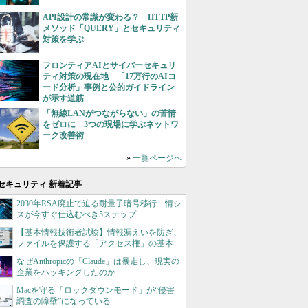
API設計の常識が変わる？ HTTP新
メソッド「QUERY」とセキュリティ
対策を学ぶ
フロンティアAIとサイバーセキュリ
ティ対策の現在地 「17万行のAIコ
ード分析」事例と公的ガイドライン
が示す道筋
「無線LANがつながらない」の苦情
をゼロに 3つの現場に学ぶネットワ
ーク改善術
»
一覧ページへ
セキュリティ 新着記事
2030年RSA廃止で迫る耐量子暗号移行 情シ
スが今すぐ仕込むべき5ステップ
【基本情報技術者試験】情報漏えいを防ぎ、
ファイルを保護する「アクセス権」の基本
なぜAnthropicの「Claude」は暴走し、現実の
企業をハッキングしたのか
Macを守る「ロックダウンモード」が“侵害
調査の障壁”になっている