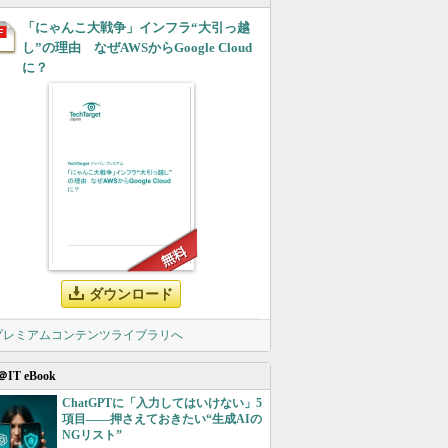
「にゃんこ大戦争」インフラ“大引っ越
し”の理由 なぜAWSからGoogle Cloud
に？
ダウンロード
 プレミアムコンテンツライブラリへ
＠IT eBook
ChatGPTに「入力してはいけない」5
項目――押さえておきたい“生成AIの
NGリスト”