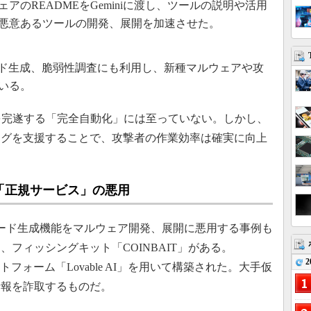
アのREADMEをGeminiに渡し、ツールの説明や活用
悪意あるツールの開発、展開を加速させた。
コード生成、脆弱性調査にも利用し、新種マルウェアや攻
いる。
を完遂する「完全自動化」には至っていない。しかし、
ングを支援することで、攻撃者の作業効率は確実に向上
「正規サービス」の悪用
コード生成機能をマルウェア開発、展開に悪用する事例も
フィッシングキット「COINBAIT」がある。
2
ットフォーム「Lovable AI」を用いて構築された。大手仮
情報を詐取するものだ。