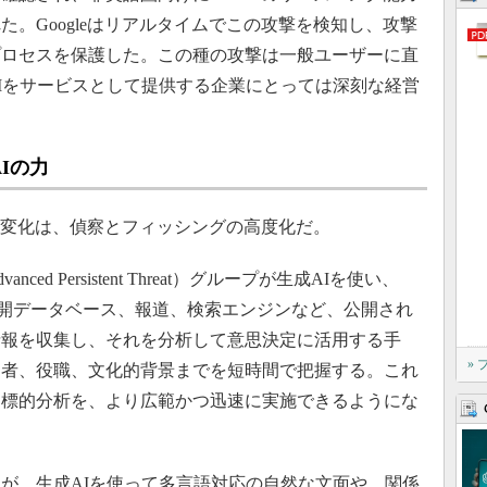
。Googleはリアルタイムでこの攻撃を検知し、攻撃
プロセスを保護した。この種の攻撃は一般ユーザーに直
Iをサービスとして提供する企業にとっては深刻な経営
Iの力
な変化は、偵察とフィッシングの高度化だ。
d Persistent Threat）グループが生成AIを使い、
S、公開データベース、報道、検索エンジンなど、公開され
情報を収集し、それを分析して意思決定に活用する手
»
定者、役職、文化的背景までを短時間で把握する。これ
た標的分析を、より広範かつ迅速に実施できるようにな
が、生成AIを使って多言語対応の自然な文面や、関係