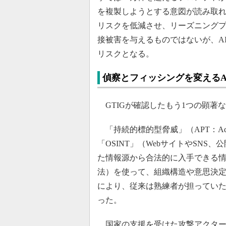
を複製しようとする意図が読み取れた
リスクを低減させ、リーズニング
接被害を与えるものではないが、A
リスクとなる。
偵察とフィッシングを変えるA
GTIGが確認したもう1つの顕著
「持続的標的型脅威」（APT：Advance
「OSINT」（WebサイトやSN
た情報源から合法的に入手できる
法）を使って、組織構造や意思決
により、従来は熟練者が担ってい
った。
国家の支援を受けた攻撃アクター