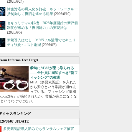
(2026/6/24)
障害対応の属人化を打破 ネットワークを一
括制御して復旧を速める秘策
(2026/6/19)
セキュリティの転機 2026年度開始の新評価
制度が求める「復旧能力」の実現法は
(2026/6/5)
新規導入はなし M365フル活用でセキュリ
ティ強化×コスト削減
(2026/6/3)
From Informa TechTarget
瞬時にM365が乗っ取られる
――全社員に周知すべき“新フ
ィッシング”の教訓
MFA（多要素認証）を入れた
から安心という常識が崩れ去
っている。フィッシング集団
ycoon2FA」が摘発されたが、脅威が完全になくな
たというわけではない。
アクセスランキング
026/08/07 UPDATE
多要素認証導入済みでもランサムウェア被害