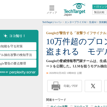
ITイン
製品比較
メディア
クラウド
エンタープライズ
ERP
仮想化
TechTargetジャパン
エンタープライズAI
生成AI
技術解
データ分析
サーバ＆ストレージ
Googleが警告する「攻撃ライフサイク
CX
スマートモバイル
ココ知り！
10万件超のプロ
情報系システム
ネットワーク
Iの知能を守る対策
盗まれる モデ
システム運用管理
デル抽出攻撃の検知手法
Googleの脅威情報専門家チームは、
ogle警告の要点整理
ートを公開した。LLMを狙うモデル抽
≫
2026年02月20日 13時00分 公開
印刷／PDF
関連キーワード
サイバー攻撃
|
マルウェア
|
セキュリ