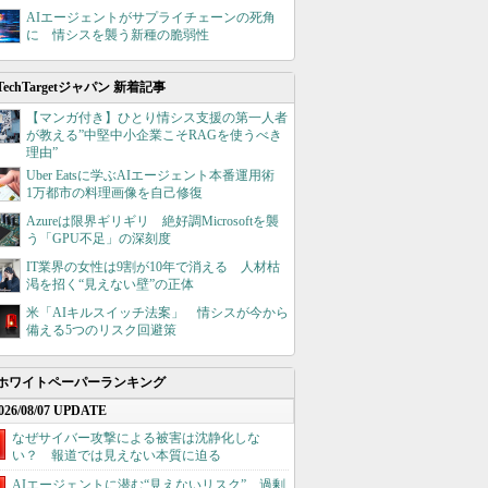
AIエージェントがサプライチェーンの死角
に 情シスを襲う新種の脆弱性
TechTargetジャパン 新着記事
【マンガ付き】ひとり情シス支援の第一人者
が教える”中堅中小企業こそRAGを使うべき
理由”
Uber Eatsに学ぶAIエージェント本番運用術
1万都市の料理画像を自己修復
Azureは限界ギリギリ 絶好調Microsoftを襲
う「GPU不足」の深刻度
IT業界の女性は9割が10年で消える 人材枯
渇を招く“見えない壁”の正体
米「AIキルスイッチ法案」 情シスが今から
備える5つのリスク回避策
ホワイトペーパーランキング
026/08/07 UPDATE
なぜサイバー攻撃による被害は沈静化しな
い？ 報道では見えない本質に迫る
AIエージェントに潜む“見えないリスク”、過剰