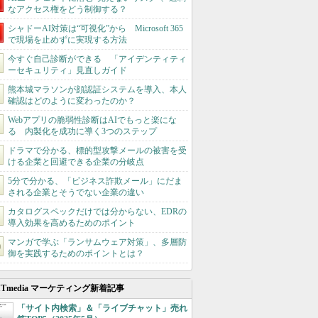
なアクセス権をどう制御する？
シャドーAI対策は“可視化”から Microsoft 365
で現場を止めずに実現する方法
今すぐ自己診断ができる 「アイデンティティ
ーセキュリティ」見直しガイド
熊本城マラソンが顔認証システムを導入、本人
確認はどのように変わったのか？
Webアプリの脆弱性診断はAIでもっと楽にな
る 内製化を成功に導く3つのステップ
ドラマで分かる、標的型攻撃メールの被害を受
ける企業と回避できる企業の分岐点
5分で分かる、「ビジネス詐欺メール」にだま
される企業とそうでない企業の違い
カタログスペックだけでは分からない、EDRの
導入効果を高めるためのポイント
マンガで学ぶ「ランサムウェア対策」、多層防
御を実践するためのポイントとは？
ITmedia マーケティング新着記事
「サイト内検索」＆「ライブチャット」売れ