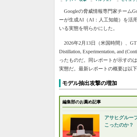
Googleの脅威情報専門家チームGoogle 
ーが生成AI（AI：人工知能）を
いる実態を明らかにした。
2026年2月13日（米国時間）、GTIGが
Distillation, Experimentation, and (
ったものだ。同レポートが示すの
実態だ。最新レポートの概要は以
モデル抽出攻撃の増加
編集部のお薦め記事
アサヒグルー
こったのか？