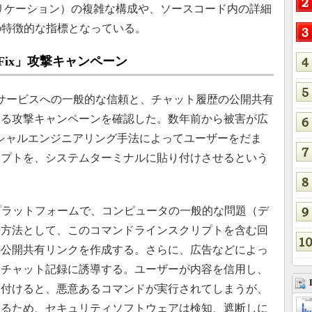
アプリケーション）の複雑な構成や、ソースコード内の詳細
の特徴的な指標となっている。
kFix」攻撃キャンペーン
成AIサービスへの一般的な信頼と、チャット履歴の公開共有
する攻撃キャンペーンを確認した。数年前から被害が広
うソーシャルエンジニアリング手法によってユーザーをだま
リプトを、システムターミナルに貼り付けさせるという
プラットフォームで、コンピュータの一般的な問題（デ
決方法として、このコマンドラインスクリプトを含む回
の公開共有リンクを作成する。さらに、広告などによっ
、チャット記録に誘導する。ユーザーが内容を信用し、
り付けると、悪意あるコマンドが実行されてしまうが、
あるため、セキュリティソフトウェアは検知、遮断しに