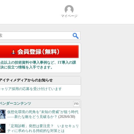
マイページ
00点以上の技術資料や導入事例など、IT導入の課
解決に役立つ情報を入手できます。
アイティメディアからのお知らせ
キャリア採用の応募を受け付けています
ベンダーコンテンツ
PR
仮想化環境の死角を“未知の脅威”が狙う時代
――新たな敵をどう見破るか？
(2026/6/30)
「定期診断」発想は要注意？ いまセキュリ
ティに求められる持続的な対策とは