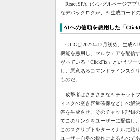
React SPA（シングルページ
なデバッグログが、AI生成コード
AIへの信頼を悪用した「Clic
GTIGは2025年12月初め、生
機能を悪用し、マルウェアを配信
がっている「ClickFix」とい
し、悪意あるコマンドラインスク
ものだ。
攻撃者はさまざまなAIチャット
ィスクの空き容量確保など）の解
答を生成させ、そのチャット記録
てこのリンクをユーザーに配信し
このスクリプトをターミナルに貼
ユーザー自身の操作によるもので