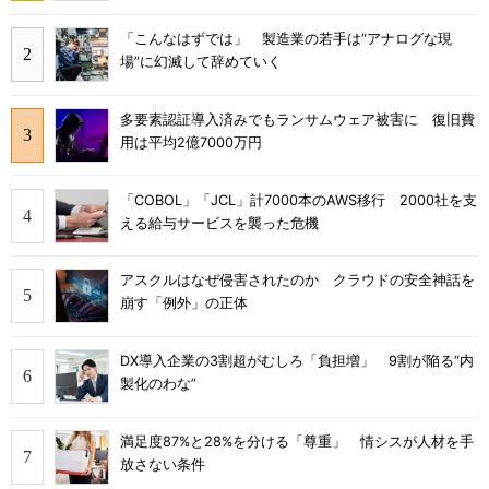
「こんなはずでは」 製造業の若手は“アナログな現
場”に幻滅して辞めていく
多要素認証導入済みでもランサムウェア被害に 復旧費
用は平均2億7000万円
「COBOL」「JCL」計7000本のAWS移行 2000社を支
える給与サービスを襲った危機
アスクルはなぜ侵害されたのか クラウドの安全神話を
崩す「例外」の正体
DX導入企業の3割超がむしろ「負担増」 9割が陥る“内
製化のわな”
満足度87%と28%を分ける「尊重」 情シスが人材を手
放さない条件