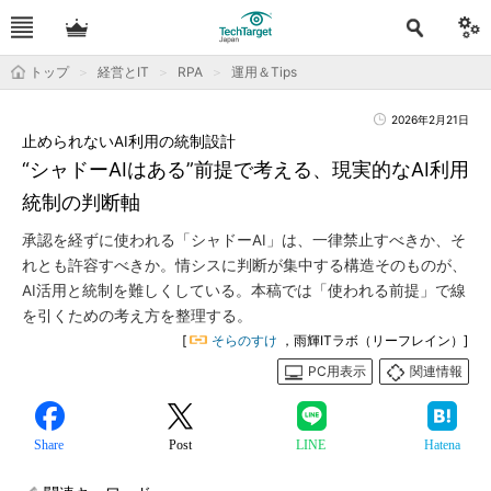
トップ
経営とIT
RPA
運用＆Tips
2026年2月21日
止められないAI利用の統制設計
“シャドーAIはある”前提で考える、現実的なAI利用
統制の判断軸
承認を経ずに使われる「シャドーAI」は、一律禁止すべきか、そ
れとも許容すべきか。情シスに判断が集中する構造そのものが、
AI活用と統制を難しくしている。本稿では「使われる前提」で線
を引くための考え方を整理する。
[
そらのすけ
，雨輝ITラボ（リーフレイン）]
PC用表示
関連情報
Share
Post
LINE
Hatena