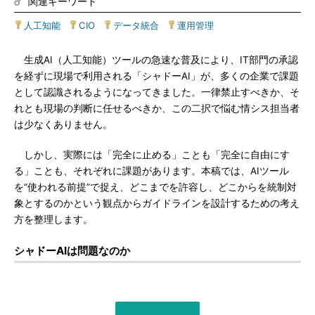
関連キーワード
人工知能
|
CIO
|
データ統合
|
運用管理
生成AI（人工知能）ツールの急速な普及により、IT部門の承認
を経ずに現場で利用される「シャドーAI」が、多くの企業で課題
として認識されるようになってきました。一律禁止すべきか、そ
れとも現場の判断に任せるべきか、この二択で悩む情シス担当者
は少なくありません。
しかし、実際には「完全に止める」ことも「完全に自由にす
る」ことも、それぞれに課題があります。本稿では、AIツール
を“使われる前提”で捉え、どこまでを許容し、どこからを統制対
象とするのかという観点からガイドラインを設計するための考え
方を整理します。
シャドーAIは問題なのか