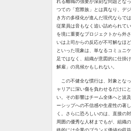
れる離職の強要が深刻な問題とな
つての「窓際族」とは異なり、デ
き方の多様化が進んだ現代ならで
従業員は音もなく追い詰められて
を境に重要なプロジェクトから外
いは上司からの反応が不可解なほ
といった現象は、単なるコミュニ
足ではなく、組織が意図的に仕掛
解雇」の兆候かもしれない。
この不健全な慣行は、対象となっ
ャリアに深い傷を負わせるだけに
い。その影響はチーム全体へと波
ーシップへの不信感や生産性の著
く。さらに恐ろしいのは、直接の
周囲の優秀な人材までもが、組織
終的には企業のブランド価値や収