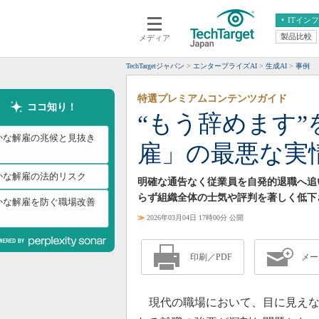
ITイン
製品比較
メディア
クラウド
エンタープライズ
ERP
仮想化
TechTargetジャパン
エンタープライズAI
生成AI
事例
データ分析
サーバ＆ストレージ
特選プレミアムコンテンツガイド
CX
スマートモバイル
ココ知り！
“もう辞めます
情報系システム
ネットワーク
かな解雇の兆候と見抜き
雇」の最悪な実
システム運用管理
かな解雇の法的リスク
明確な通告なく従業員を自発的退職へ追
らず組織全体の士気や評判を著しく低下
かな解雇を防ぐ職場改善
≫
2026年03月04日 17時00分 公開
印刷／PDF
メー
現代の職場において、目に見えな