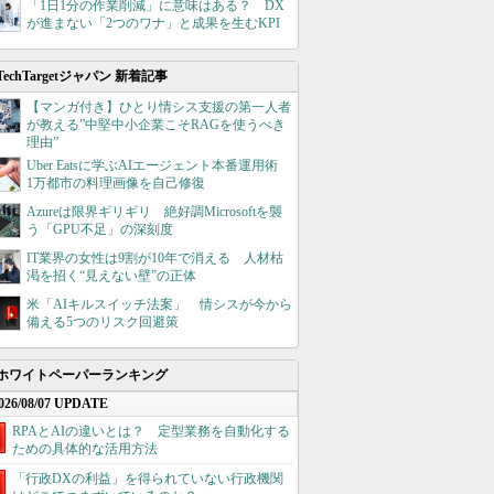
「1日1分の作業削減」に意味はある？ DX
が進まない「2つのワナ」と成果を生むKPI
TechTargetジャパン 新着記事
【マンガ付き】ひとり情シス支援の第一人者
が教える”中堅中小企業こそRAGを使うべき
理由”
Uber Eatsに学ぶAIエージェント本番運用術
1万都市の料理画像を自己修復
Azureは限界ギリギリ 絶好調Microsoftを襲
う「GPU不足」の深刻度
IT業界の女性は9割が10年で消える 人材枯
渇を招く“見えない壁”の正体
米「AIキルスイッチ法案」 情シスが今から
備える5つのリスク回避策
ホワイトペーパーランキング
026/08/07 UPDATE
RPAとAIの違いとは？ 定型業務を自動化する
ための具体的な活用方法
「行政DXの利益」を得られていない行政機関