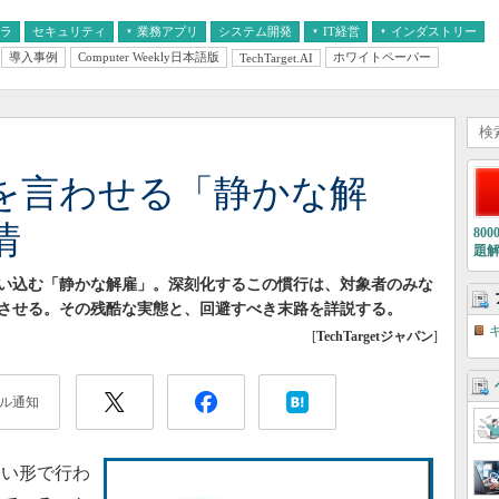
フラ
セキュリティ
業務アプリ
システム開発
IT経営
インダストリー
導入事例
Computer Weekly日本語版
ホワイトペーパー
TechTarget.AI
AI
経営とIT
医療IT
中堅・中小企業とIT
教育IT
”を言わせる「静かな解
情
80
題
い込む「静かな解雇」。深刻化するこの慣行は、対象者のみな
させる。その残酷な実態と、回避すべき末路を詳説する。
[
TechTargetジャパン
]
ル通知
い形で行わ