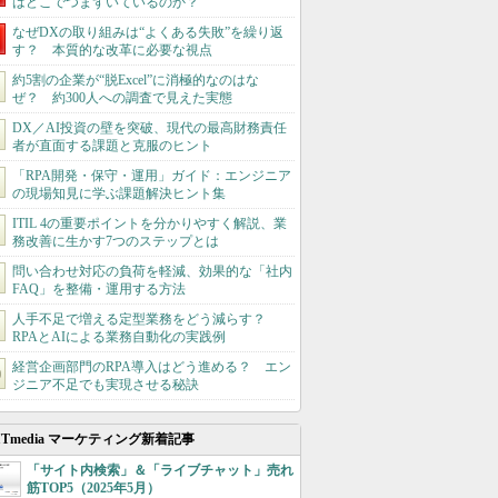
はどこでつまずいているのか？
なぜDXの取り組みは“よくある失敗”を繰り返
す？ 本質的な改革に必要な視点
約5割の企業が“脱Excel”に消極的なのはな
ぜ？ 約300人への調査で見えた実態
DX／AI投資の壁を突破、現代の最高財務責任
者が直面する課題と克服のヒント
「RPA開発・保守・運用」ガイド：エンジニア
の現場知見に学ぶ課題解決ヒント集
ITIL 4の重要ポイントを分かりやすく解説、業
務改善に生かす7つのステップとは
問い合わせ対応の負荷を軽減、効果的な「社内
FAQ」を整備・運用する方法
人手不足で増える定型業務をどう減らす？
RPAとAIによる業務自動化の実践例
経営企画部門のRPA導入はどう進める？ エン
ジニア不足でも実現させる秘訣
ITmedia マーケティング新着記事
「サイト内検索」＆「ライブチャット」売れ
筋TOP5（2025年5月）