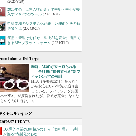
(2025/8/29)
2025年の「IT導入補助金」で中堅・中小が導
入すべき2つのツール
(2025/3/31)
申請業務のシステム化が難しい理由とその解
決策とは
(2024/9/27)
運用・管理はお任せ 生成AIを安全に活用で
きるRPAプラットフォーム
(2024/5/16)
From Informa TechTarget
瞬時にM365が乗っ取られる
――全社員に周知すべき“新フ
ィッシング”の教訓
MFA（多要素認証）を入れた
から安心という常識が崩れ去
っている。フィッシング集団
ycoon2FA」が摘発されたが、脅威が完全になくな
たというわけではない。
アクセスランキング
026/08/07 UPDATE
DX導入企業の3割超がむしろ「負担増」 9割
が陥る“内製化のわな”