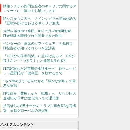
情報システム部門担当者のキャリアに関するア
ンケートにご協力をお願いします
情シスからCTOへ ナインシグマ三浦氏が語る
「経験を掛け合わせるキャリア形成」
大阪広域水道企業団、RPAで月288時間削減
IT未経験の職員が自ら開発できた理由
ベンダーの「蒸気のソフトウェア」を見抜け
IT担当者が知っておくべき交渉術
「1日1分の作業削減」に意味はある？ DXが
進まない「2つのワナ」と成果を生むKPI
IT未経験から経営層の相談相手へ 花キューピ
ット星野氏が「便利屋」を脱するまで
“もう辞めます”を言わせる「静かな解雇」の最
悪な実情
IT投資を「費用」から「戦略」へ サウジ巨大
金融街が示す次世代情シスの理想像
担当者1人で数十年分のトラブル事例DBを再構
築 日揮グローバルの選定術
プレミアムコンテンツ