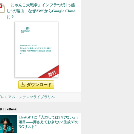
「にゃんこ大戦争」インフラ“大引っ越
し”の理由 なぜAWSからGoogle Cloud
に？
ダウンロード
 プレミアムコンテンツライブラリへ
＠IT eBook
ChatGPTに「入力してはいけない」5
項目――押さえておきたい“生成AIの
NGリスト”