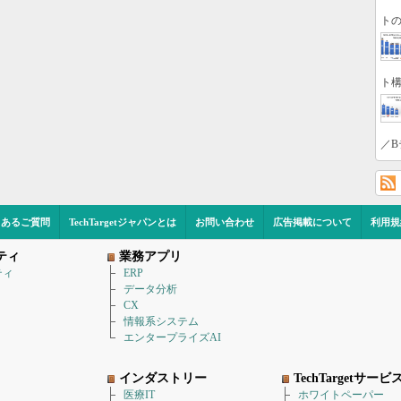
トの
ト構
／B
くあるご質問
TechTargetジャパンとは
お問い合わせ
広告掲載について
利用規
ティ
業務アプリ
ティ
ERP
データ分析
CX
情報系システム
エンタープライズAI
インダストリー
TechTargetサービ
医療IT
ホワイトペーパー