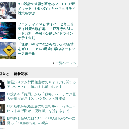
API設計の常識が変わる？ HTTP新
メソッド「QUERY」とセキュリティ
対策を学ぶ
フロンティアAIとサイバーセキュリ
ティ対策の現在地 「17万行のAIコ
ード分析」事例と公的ガイドライン
が示す道筋
「無線LANがつながらない」の苦情
をゼロに 3つの現場に学ぶネットワ
ーク改善術
»
一覧ページへ
経営とIT 新着記事
情報システム部門担当者のキャリアに関する
アンケートにご協力をお願いします
IT投資を「費用」から「戦略」へ サウジ巨
大金融街が示す次世代情シスの理想像
IT未経験から経営層の相談相手へ 花キュー
ピット星野氏が「便利屋」を脱するまで
技術職も聖域ではない 2600人削減のVisaに
見る「AI組織転換」の現実