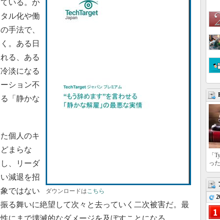
っている。か
ジタル化や働
はの手法で、
いく。ある日
される、ある
ど冷淡になる
ケーション不
ける「静かな
た個人のキ
とどまらな
「T
及し、リーダ
っ
しい減退を招
対象ではない
ダウンロードは
こちら
2
の振る舞いに絶望して次々と去っていく二次被害だ。最
益性にまで壊滅的なダメージを及ぼすことになる。