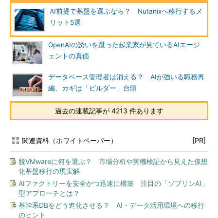
AI前提で基盤を選ぶなら？ Nutanixへ移行するメ
リット5選
OpenAIの誘いを蹴った起業家が見ているAIエージ
ェントの真価
データベース管理者は消える？ AIが強いる職務再
編、カギは「ビルダー」台頭
過去の連載記事が 4213 件あります
関連資料（ホワイトペーパー）
[PR]
脱VMwareに何を選ぶ？ 市場分析や実機検証から見えた仮想
化基盤移行の現実解
AIファクトリーを安全かつ迅速に構築 注目の「ソブリンAI」
型アプローチとは？
基幹系DBをどう進化させる？ AI・データ活用環境への移行
のヒント