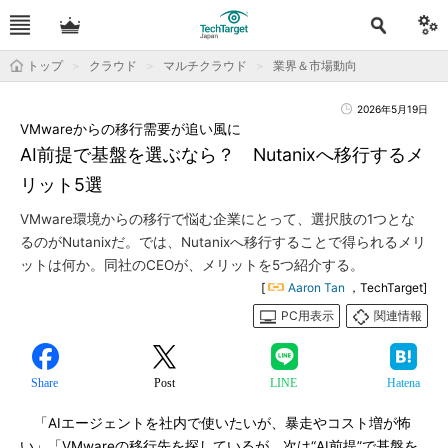
トップ
クラウド
マルチクラウド
業界＆市場動向
2026年5月19日
VMwareからの移行需要が追い風に
AI前提で基盤を選ぶなら？ Nutanixへ移行するメ
リット5選
VMware環境からの移行で悩む企業にとって、選択肢の1つとな
るのがNutanixだ。では、Nutanixへ移行することで得られるメリ
ットは何か。同社のCEOが、メリットを5つ紹介する。
[
Aaron Tan
，TechTarget]
PC用表示
関連情報
Share
Post
LINE
Hatena
「AIエージェントを社内で使いたいが、暴走やコスト増が怖
い」「VMwareの移行先を探しているが、次は“AI前提”で基盤を