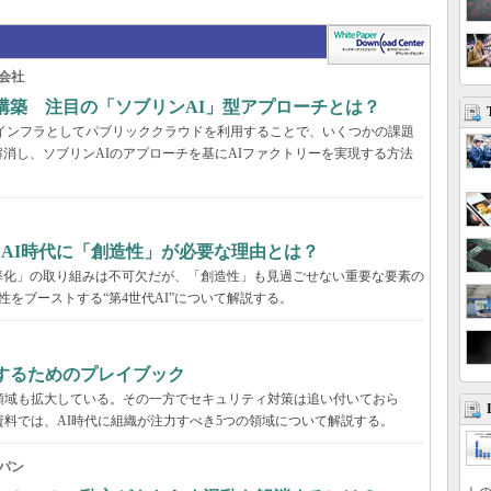
会社
構築 注目の「ソブリンAI」型アプローチとは？
AIインフラとしてパブリッククラウドを利用することで、いくつかの課題
消し、ソブリンAIのアプローチを基にAIファクトリーを実現する方法
、AI時代に「創造性」が必要な理由とは？
率化」の取り組みは不可欠だが、「創造性」も見過ごせない重要な要素の
性をブーストする“第4世代AI”について解説する。
するためのプレイブック
領域も拡大している。その一方でセキュリティ対策は追い付いておら
資料では、AI時代に組織が注力すべき5つの領域について解説する。
パン