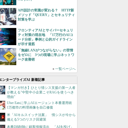
API設計の常識が変わる？ HTTP新
メソッド「QUERY」とセキュリティ
対策を学ぶ
フロンティアAIとサイバーセキュリ
ティ対策の現在地 「17万行のAIコ
ード分析」事例と公的ガイドライン
が示す道筋
「無線LANがつながらない」の苦情
をゼロに 3つの現場に学ぶネットワ
ーク改善術
»
一覧ページへ
エンタープライズAI 新着記事
【マンガ付き】ひとり情シス支援の第一人者
が教える”中堅中小企業こそRAGを使うべき
理由”
Uber Eatsに学ぶAIエージェント本番運用術
1万都市の料理画像を自己修復
米「AIキルスイッチ法案」 情シスが今から
備える5つのリスク回避策
本番DB削除に顧客情報流出 「AI丸投げ」