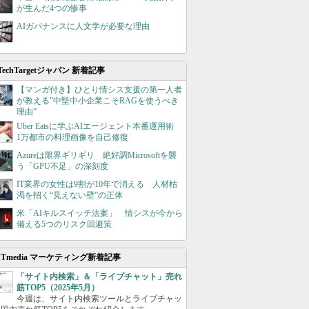
が生んだ4つの惨事
AIガバナンスに人文学が必要な理由
TechTargetジャパン 新着記事
【マンガ付き】ひとり情シス支援の第一人者
が教える”中堅中小企業こそRAGを使うべき
理由”
Uber Eatsに学ぶAIエージェント本番運用術
1万都市の料理画像を自己修復
Azureは限界ギリギリ 絶好調Microsoftを襲
う「GPU不足」の深刻度
IT業界の女性は9割が10年で消える 人材枯
渇を招く“見えない壁”の正体
米「AIキルスイッチ法案」 情シスが今から
備える5つのリスク回避策
ITmedia マーケティング新着記事
「サイト内検索」＆「ライブチャット」売れ
筋TOP5（2025年5月）
今週は、サイト内検索ツールとライブチャッ