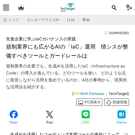
トップ
エンタープライズAI
LLM
事例
2026年6月9日
先進企業に学ぶIaCガバナンスの実践
規制業界にも広がるAIの「IaC」運用 情シスが整
備すべきツールとガードレールは
規制業界の企業でも、生成AIを活用したIaC（Infrastructure as
Code）の導入が進んでいる。どのツールを使い、どのような点
に留意しながら活用を進めているのか。4社の事例から、現実的
な活用法を紹介する。
[
Beth Pariseau
，TechTarget]
PC用表示
関連情報
Share
Post
LINE
Hatena
生成AIを活用したコーディング支援ツールの進化によって、ソ