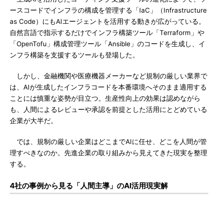
ースコードでインフラの構成を管理する「IaC」（Infrastructure
as Code）にもAIエージェントを活用する動きが広がっている。
自然言語で指示するだけでインフラ構築ツール「Terraform」や
「OpenTofu」構成管理ツール「Ansible」のコードを生成し、イ
ンフラ構築を支援するツールも登場した。
しかし、金融機関や医療機器メーカーなど規制の厳しい業界で
は、AIが生成したインフラコードを本番環境へそのまま適用する
ことには慎重な姿勢が目立つ。生産性向上の効果は認めながら
も、人間によるレビューや承認を前提とした活用にとどめている
企業が大半だ。
では、規制の厳しい企業はどこまでAIに任せ、どこを人間が管
理すべきなのか。先進企業の取り組みから見えてきた現実を整理
する。
4社の事例から見る「人間主導」のAI活用現実解