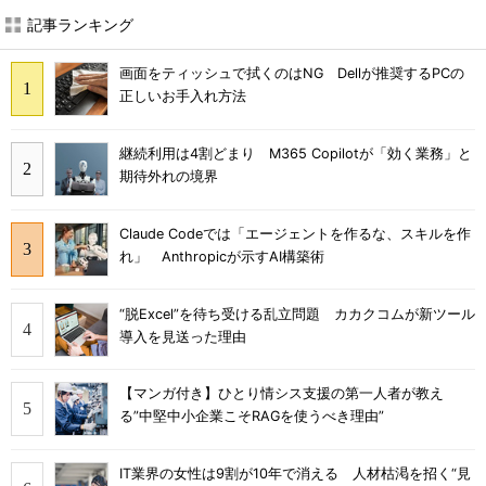
記事ランキング
画面をティッシュで拭くのはNG Dellが推奨するPCの
正しいお手入れ方法
継続利用は4割どまり M365 Copilotが「効く業務」と
期待外れの境界
Claude Codeでは「エージェントを作るな、スキルを作
れ」 Anthropicが示すAI構築術
“脱Excel”を待ち受ける乱立問題 カカクコムが新ツール
導入を見送った理由
【マンガ付き】ひとり情シス支援の第一人者が教え
る”中堅中小企業こそRAGを使うべき理由”
IT業界の女性は9割が10年で消える 人材枯渇を招く“見