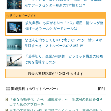
示すデータセンター刷新の3本柱とは？
規制業界にも広がるAIの「IaC」運用 情シスが整
備すべきツールとガードレールは
なぜ人を増やしてもDXは進まないのか 情シスが
注目すべき「スキルベースの人材計画」
「若手切り」企業が4割超 ピラミッド構造の終焉
は何を意味するのか
過去の連載記事が 4243 件あります
関連資料（ホワイトペーパー）
[PR]
「単なる効率化」から「組織変革」へ、生成AIの真価を引き
出すためのアプローチ
日本の半導体はなぜ世界で勝てなくなった？ 衰退の要因と