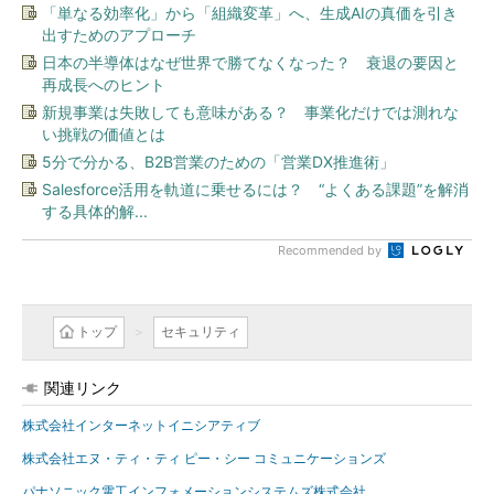
「単なる効率化」から「組織変革」へ、生成AIの真価を引き
出すためのアプローチ
日本の半導体はなぜ世界で勝てなくなった？ 衰退の要因と
再成長へのヒント
新規事業は失敗しても意味がある？ 事業化だけでは測れな
い挑戦の価値とは
5分で分かる、B2B営業のための「営業DX推進術」
Salesforce活用を軌道に乗せるには？ “よくある課題”を解消
する具体的解...
Recommended by
トップ
セキュリティ
関連リンク
株式会社インターネットイニシアティブ
株式会社エヌ・ティ・ティ ピー・シー コミュニケーションズ
パナソニック電工インフォメーションシステムズ株式会社