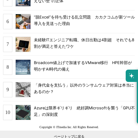
えない壁”の正体
“脱Excel”を待ち受ける乱立問題 カカクコムが新ツール
導入を見送った理由
未経験ITエンジニア転職、休日出勤は4割超 それでも8
割が満足と答えたワケ
Broadcom値上げで加速するVMware移行 HPE幹部が
明かすAI時代の備え
「身代金を支払う」以外のランサムウェア対策は本当に
あるのか？
Azureは限界ギリギリ 絶好調Microsoftを襲う「GPU不
足」の深刻度
Copyright © ITmedia Inc. All Rights Reserved.
ページトップに戻る