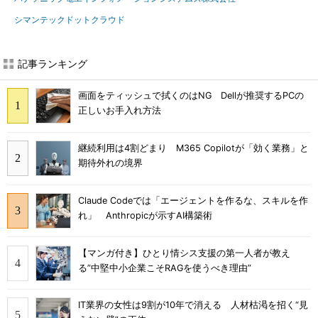
シマンテックドットクラウド
記事ランキング
画面をティッシュで拭くのはNG Dellが推奨するPCの
正しいお手入れ方法
継続利用は4割どまり M365 Copilotが「効く業務」と
期待外れの境界
Claude Codeでは「エージェントを作るな、スキルを作
れ」 Anthropicが示すAI構築術
【マンガ付き】ひとり情シス支援の第一人者が教え
る”中堅中小企業こそRAGを使うべき理由”
IT業界の女性は9割が10年で消える 人材枯渇を招く“見