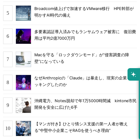
Broadcom値上げで加速するVMware移行 HPE幹部が
明かすAI時代の備え
多要素認証導入済みでもランサムウェア被害に 復旧費
用は平均2億7000万円
Macを守る「ロックダウンモード」が“侵害調査の障
壁”になっている
なぜAnthropicの「Claude」は暴走し、現実の企業をハ
ッキングしたのか
沖縄電力、Notes脱却で年1万5000時間減 kintone市民
開発を安全に広げた6手
【マンガ付き】ひとり情シス支援の第一人者が教え
る”中堅中小企業こそRAGを使うべき理由”