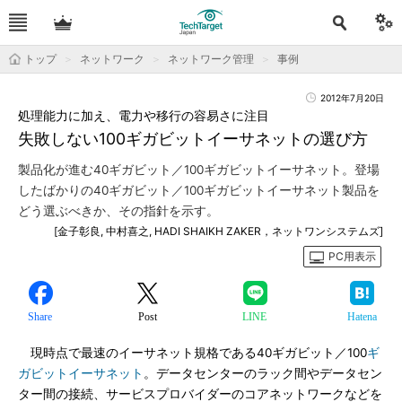
トップ
ネットワーク
ネットワーク管理
事例
2012年7月20日
処理能力に加え、電力や移行の容易さに注目
失敗しない100ギガビットイーサネットの選び方
製品化が進む40ギガビット／100ギガビットイーサネット。登場
したばかりの40ギガビット／100ギガビットイーサネット製品を
どう選ぶべきか、その指針を示す。
[金子彰良, 中村喜之, HADI SHAIKH ZAKER，ネットワンシステムズ]
PC用表示
Share
Post
LINE
Hatena
現時点で最速のイーサネット規格である40ギガビット／100
ギ
ガビットイーサネット
。データセンターのラック間やデータセン
ター間の接続、サービスプロバイダーのコアネットワークなどを