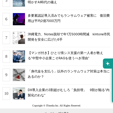
明かすAI時代の備え
多要素認証導入済みでもランサムウェア被害に 復旧費
用は平均2億7000万円
沖縄電力、Notes脱却で年1万5000時間減 kintone市民
開発を安全に広げた6手
【マンガ付き】ひとり情シス支援の第一人者が教え
る”中堅中小企業こそRAGを使うべき理由”
「身代金を支払う」以外のランサムウェア対策は本当に
あるのか？
DX導入企業の3割超がむしろ「負担増」 9割が陥る“内
製化のわな”
Copyright © ITmedia Inc. All Rights Reserved.