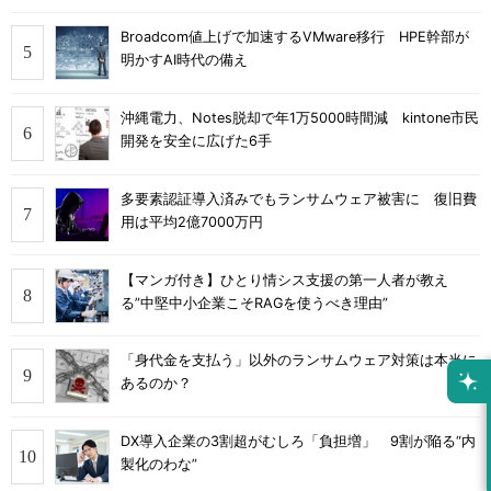
Broadcom値上げで加速するVMware移行 HPE幹部が
明かすAI時代の備え
沖縄電力、Notes脱却で年1万5000時間減 kintone市民
開発を安全に広げた6手
多要素認証導入済みでもランサムウェア被害に 復旧費
用は平均2億7000万円
【マンガ付き】ひとり情シス支援の第一人者が教え
る”中堅中小企業こそRAGを使うべき理由”
「身代金を支払う」以外のランサムウェア対策は本当に
あるのか？
DX導入企業の3割超がむしろ「負担増」 9割が陥る“内
製化のわな”