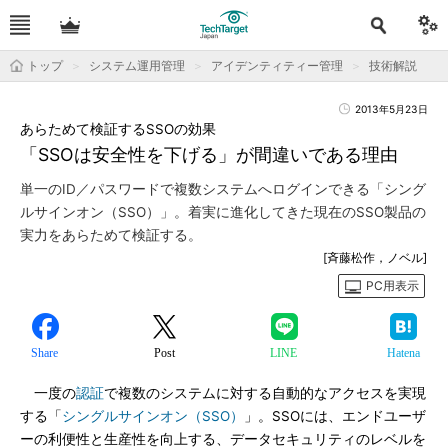
トップ
システム運用管理
アイデンティティー管理
技術解説
2013年5月23日
あらためて検証するSSOの効果
「SSOは安全性を下げる」が間違いである理由
単一のID／パスワードで複数システムへログインできる「シング
ルサインオン（SSO）」。着実に進化してきた現在のSSO製品の
実力をあらためて検証する。
[斉藤松作，ノベル]
PC用表示
Share
Post
LINE
Hatena
一度の
認証
で複数のシステムに対する自動的なアクセスを実現
する「
シングルサインオン（SSO）
」。SSOには、エンドユーザ
ーの利便性と生産性を向上する、データセキュリティのレベルを