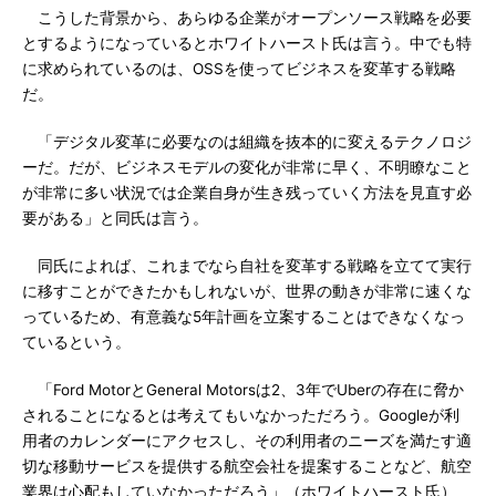
こうした背景から、あらゆる企業がオープンソース戦略を必要
とするようになっているとホワイトハースト氏は言う。中でも特
に求められているのは、OSSを使ってビジネスを変革する戦略
だ。
「デジタル変革に必要なのは組織を抜本的に変えるテクノロジ
ーだ。だが、ビジネスモデルの変化が非常に早く、不明瞭なこと
が非常に多い状況では企業自身が生き残っていく方法を見直す必
要がある」と同氏は言う。
同氏によれば、これまでなら自社を変革する戦略を立てて実行
に移すことができたかもしれないが、世界の動きが非常に速くな
っているため、有意義な5年計画を立案することはできなくなっ
ているという。
「Ford MotorとGeneral Motorsは2、3年でUberの存在に脅か
されることになるとは考えてもいなかっただろう。Googleが利
用者のカレンダーにアクセスし、その利用者のニーズを満たす適
切な移動サービスを提供する航空会社を提案することなど、航空
業界は心配もしていなかっただろう」（ホワイトハースト氏）