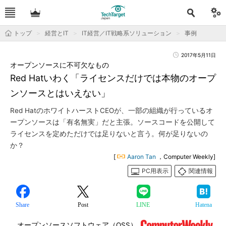
トップ
経営とIT
IT経営／IT戦略系ソリューション
事例
2017年5月11日
オープンソースに不可欠なもの
Red Hatいわく「ライセンスだけでは本物のオープ
ンソースとはいえない」
Red HatのホワイトハーストCEOが、一部の組織が行っているオ
ープンソースは「有名無実」だと主張。ソースコードを公開して
ライセンスを定めただけでは足りないと言う。何が足りないの
か？
[
Aaron Tan
，Computer Weekly]
PC用表示
関連情報
Share
Post
LINE
Hatena
オープンソースソフトウェア（OSS）