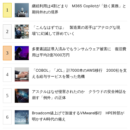
継続利用は4割どまり M365 Copilotが「効く業務」と
期待外れの境界
「こんなはずでは」 製造業の若手は“アナログな現
場”に幻滅して辞めていく
多要素認証導入済みでもランサムウェア被害に 復旧費
用は平均2億7000万円
「COBOL」「JCL」計7000本のAWS移行 2000社を支
える給与サービスを襲った危機
アスクルはなぜ侵害されたのか クラウドの安全神話を
崩す「例外」の正体
Broadcom値上げで加速するVMware移行 HPE幹部が
明かすAI時代の備え