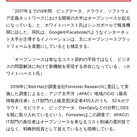
「2017年までの5年間、ビッグデータ、クラウド、ソフトウェ
ア定義ネットワークにおける開発の大半はオープンソースが起点
になっている」と、ホワイトハースト氏はシンガポールで報道機
関に話した。同氏は、GoogleやFacebookのようなインターネッ
ト大手が主導するイノベーションは、主にオープンソースプラッ
トフォームを基盤にしているとも補足する。
「オープンソースは単なるコスト節約の手段ではなく、ビジネ
スの問題解決に向けて新機能を実現する存在になっている」（ホ
ワイトハースト氏）
2016年にRed Hatが調査会社Forrester Researchに委託して実
施した調査によると、アジア太平洋（APAC）地域のCIO（最高
情報責任者）とIT部門の上級意思決定者455人のうち、52％がク
ラウド、モビリティ、ビッグデータ、DevOpsなどの分野にOSS
を既に取り入れているという。Forresterはこの調査で、APACの
IT部門の責任者はオープンソースを単なるコスト削減の選択肢で
はなく、戦略的投資として捉えているとも指摘している。