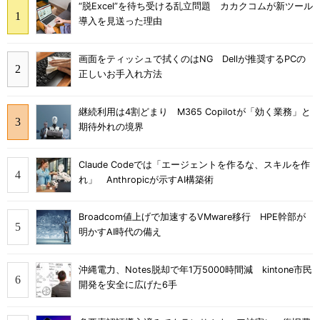
“脱Excel”を待ち受ける乱立問題 カカクコムが新ツール
導入を見送った理由
画面をティッシュで拭くのはNG Dellが推奨するPCの
正しいお手入れ方法
継続利用は4割どまり M365 Copilotが「効く業務」と
期待外れの境界
Claude Codeでは「エージェントを作るな、スキルを作
れ」 Anthropicが示すAI構築術
Broadcom値上げで加速するVMware移行 HPE幹部が
明かすAI時代の備え
沖縄電力、Notes脱却で年1万5000時間減 kintone市民
開発を安全に広げた6手