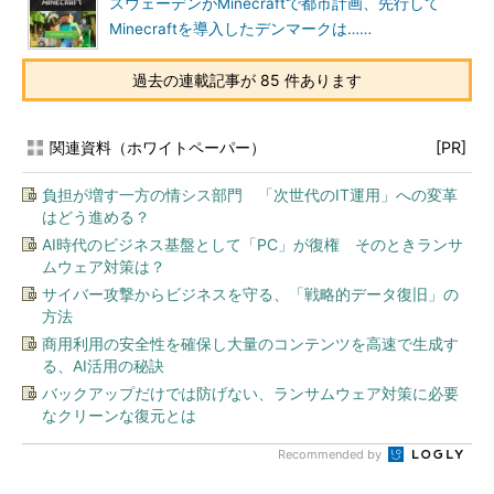
スウェーデンがMinecraftで都市計画、先行して
Minecraftを導入したデンマークは……
過去の連載記事が 85 件あります
関連資料（ホワイトペーパー）
[PR]
負担が増す一方の情シス部門 「次世代のIT運用」への変革
はどう進める？
AI時代のビジネス基盤として「PC」が復権 そのときランサ
ムウェア対策は？
サイバー攻撃からビジネスを守る、「戦略的データ復旧」の
方法
商用利用の安全性を確保し大量のコンテンツを高速で生成す
る、AI活用の秘訣
バックアップだけでは防げない、ランサムウェア対策に必要
なクリーンな復元とは
Recommended by