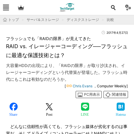
トップ
サーバ＆ストレージ
ディスクストレージ
比較
2017年4月27日
フラッシュでも「RAIDの限界」が見えてきた
RAID vs. イレージャーコーディング──フラッシュ
に最適な保護技術とは？
大容量HDDの出現により、「RAIDの限界」が取り沙汰され、イ
レージャーコーディングという代替策が登場した。フラッシュ時
代にもこれは有効なのだろうか。
[
Chris Evans
，Computer Weekly]
PC用表示
関連情報
Share
Post
LINE
Hatena
どんなに信頼性が高くても、フラッシュ媒体が劣化するのは事
実だ。そしてドライブ（コントローラーにせよNANDにせよ）