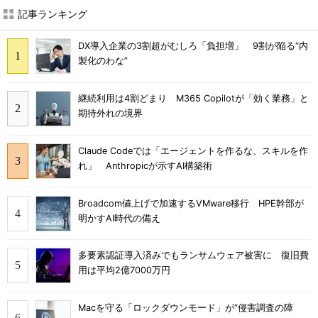
記事ランキング
DX導入企業の3割超がむしろ「負担増」 9割が陥る“内
製化のわな”
継続利用は4割どまり M365 Copilotが「効く業務」と
期待外れの境界
Claude Codeでは「エージェントを作るな、スキルを作
れ」 Anthropicが示すAI構築術
Broadcom値上げで加速するVMware移行 HPE幹部が
明かすAI時代の備え
多要素認証導入済みでもランサムウェア被害に 復旧費
用は平均2億7000万円
Macを守る「ロックダウンモード」が“侵害調査の障