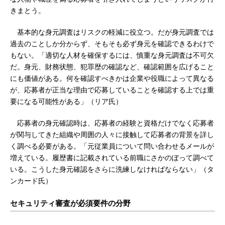
きまとう。
基本的な身元調査はリスクの軽減に役立つ。だが身元調査では
過去のことしか分からず、そもそも必ず身元を確認できるわけで
もない。「適切な人材を確保するには、慎重な身元調査は不可欠
だ。身元、財務状態、犯罪歴の確認など、確認範囲を広げること
にも価値がある。何を確認すべきかは企業や役職によって異なる
が、応募者が正当な理由で応募していることを確認する上では重
要になる可能性がある」（リア氏）
応募者の身元確認時は、応募者の経験と資格だけでなく応募者
が関与してきた組織や周囲の人々に接触して応募者の背景を詳し
く調べる必要がある。「元従業員について問い合わせるメールが
増えている。履歴書に記載されている前職にさかのぼって調べて
いる。こうした身元確認をさらに洗練しなければならない」（タ
ンカード氏）
セキュリティ審査が必須要件の分野