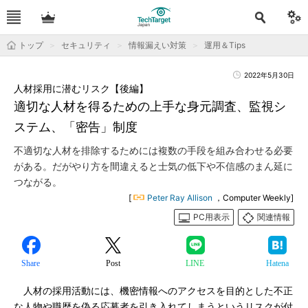
トップ
セキュリティ
情報漏えい対策
運用＆Tips
2022年5月30日
人材採用に潜むリスク【後編】
適切な人材を得るための上手な身元調査、監視シ
ステム、「密告」制度
不適切な人材を排除するためには複数の手段を組み合わせる必要
がある。だがやり方を間違えると士気の低下や不信感のまん延に
つながる。
[
Peter Ray Allison
，Computer Weekly]
PC用表示
関連情報
Share
Post
LINE
Hatena
人材の採用活動には、機密情報へのアクセスを目的とした不正
な人物や職歴を偽る応募者を引き入れてしまうというリスクが付